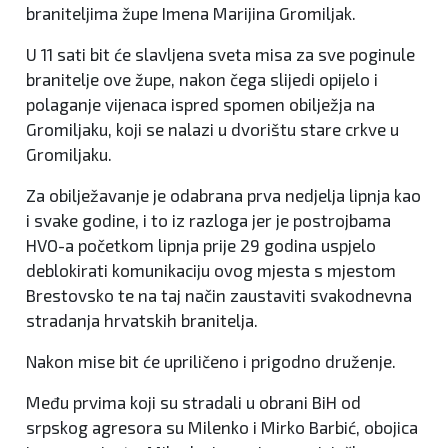
braniteljima župe Imena Marijina Gromiljak.
U 11 sati bit će slavljena sveta misa za sve poginule
branitelje ove župe, nakon čega slijedi opijelo i
polaganje vijenaca ispred spomen obilježja na
Gromiljaku, koji se nalazi u dvorištu stare crkve u
Gromiljaku.
Za obilježavanje je odabrana prva nedjelja lipnja kao
i svake godine, i to iz razloga jer je postrojbama
HVO-a početkom lipnja prije 29 godina uspjelo
deblokirati komunikaciju ovog mjesta s mjestom
Brestovsko te na taj način zaustaviti svakodnevna
stradanja hrvatskih branitelja.
Nakon mise bit će upriličeno i prigodno druženje.
Među prvima koji su stradali u obrani BiH od
srpskog agresora su Milenko i Mirko Barbić, obojica