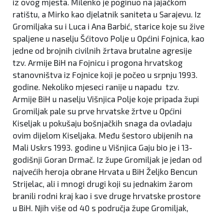
iz ovog mjesta. Milenko je poginuo na jajačkom
ratištu, a Mirko kao djelatnik saniteta u Sarajevu. Iz
Gromiljaka su i Luca i Ana Barbić, starice koje su žive
spaljene u naselju Šćitovo Polje u Općini Fojnica, kao
jedne od brojnih civilnih žrtava brutalne agresije
tzv. Armije BiH na Fojnicu i progona hrvatskog
stanovništva iz Fojnice koji je počeo u srpnju 1993.
godine. Nekoliko mjeseci ranije u napadu tzv.
Armije BiH u naselju Višnjica Polje koje pripada župi
Gromiljak pale su prve hrvatske žrtve u Općini
Kiseljak u pokušaju bošnjačkih snaga da ovladaju
ovim dijelom Kiseljaka. Među šestoro ubijenih na
Mali Uskrs 1993. godine u Višnjica Gaju bio je i 13-
godišnji Goran Drmač. Iz župe Gromiljak je jedan od
najvećih heroja obrane Hrvata u BiH Željko Bencun
Strijelac, ali i mnogi drugi koji su jednakim žarom
branili rodni kraj kao i sve druge hrvatske prostore
u BiH. Njih više od 40 s područja župe Gromiljak,