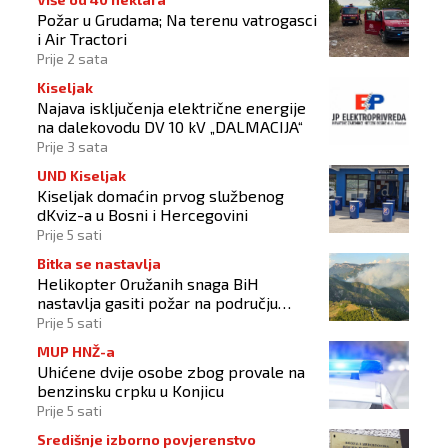
Požar u Grudama; Na terenu vatrogasci
i Air Tractori
Prije 2 sata
Kiseljak
Najava isključenja električne energije
na dalekovodu DV 10 kV „DALMACIJA“
Prije 3 sata
UND Kiseljak
Kiseljak domaćin prvog službenog
dKviz-a u Bosni i Hercegovini
Prije 5 sati
Bitka se nastavlja
Helikopter Oružanih snaga BiH
nastavlja gasiti požar na području
Konjica
Prije 5 sati
MUP HNŽ-a
Uhićene dvije osobe zbog provale na
benzinsku crpku u Konjicu
Prije 5 sati
Središnje izborno povjerenstvo