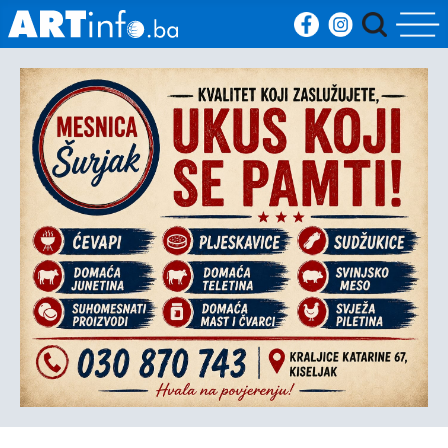
Početna
Vijesti
Sport
Kultura
Crna
kronika
Politika
Zanimljivosti