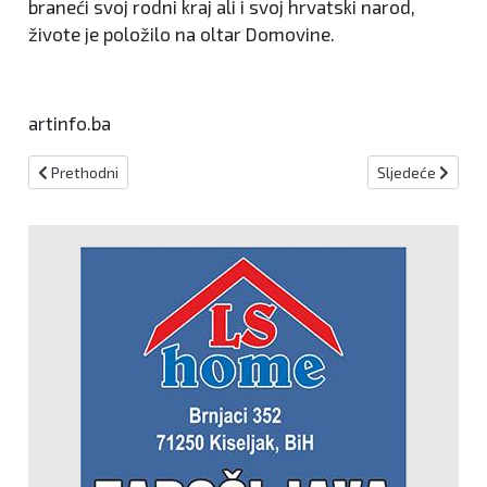
braneći svoj rodni kraj ali i svoj hrvatski narod,
živote je položilo na oltar Domovine.
artinfo.ba
Prethodni članak: Stanić Beverages d.o.o.: Potreban djelatnik na 
Sljedeći članak:
Prethodni
Sljedeće