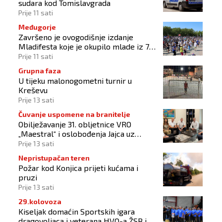
sudara kod Tomislavgrada
Prije 11 sati
Međugorje
Završeno je ovogodišnje izdanje
Mladifesta koje je okupilo mlade iz 73
zemlje svijeta
Prije 11 sati
Grupna faza
U tijeku malonogometni turnir u
Kreševu
Prije 13 sati
Čuvanje uspomene na branitelje
Obilježavanje 31. obljetnice VRO
„Maestral“ i oslobođenja Jajca uz
pokroviteljstvo HNS-a BiH
Prije 13 sati
Nepristupačan teren
Požar kod Konjica prijeti kućama i
pruzi
Prije 13 sati
29.kolovoza
Kiseljak domaćin Sportskih igara
dragovoljaca i veterana HVO-a ŽSB i