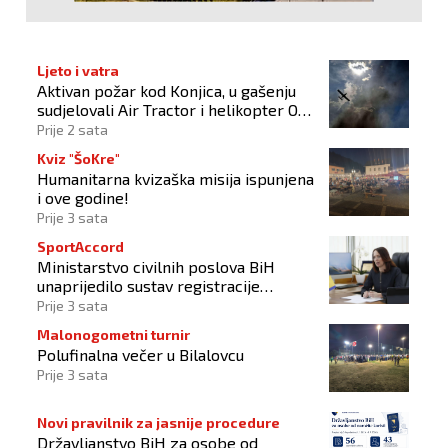
Ljeto i vatra
Aktivan požar kod Konjica, u gašenju
sudjelovali Air Tractor i helikopter OS-
a BiH
Prije 2 sata
Kviz "ŠoKre"
Humanitarna kvizaška misija ispunjena
i ove godine!
Prije 3 sata
SportAccord
Ministarstvo civilnih poslova BiH
unaprijedilo sustav registracije
sportskih organizacija
Prije 3 sata
Malonogometni turnir
Polufinalna večer u Bilalovcu
Prije 3 sata
Novi pravilnik za jasnije procedure
Državljanstvo BiH za osobe od