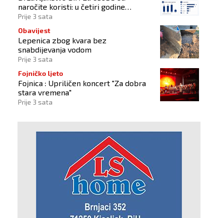
naročite koristi: u četiri godine
odobrena 43 zahtjeva
Prije 3 sata
Obavijest
Lepenica zbog kvara bez
snabdijevanja vodom
Prije 3 sata
Fojničko ljeto
Fojnica : Upriličen koncert "Za dobra
stara vremena"
Prije 3 sata