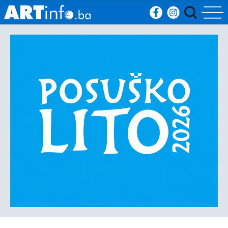
Početna
Vijesti
Sport
Kultura
Crna
kronika
Politika
Zanimljivosti