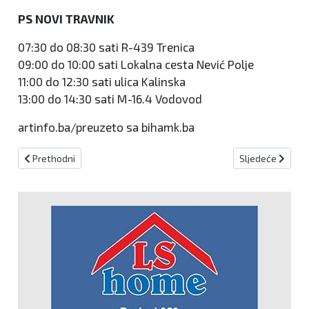
PS NOVI TRAVNIK
07:30 do 08:30 sati R-439 Trenica
09:00 do 10:00 sati Lokalna cesta Nević Polje
11:00 do 12:30 sati ulica Kalinska
13:00 do 14:30 sati M-16.4 Vodovod
artinfo.ba/preuzeto sa bihamk.ba
Prethodni članak: BiHAMK: Radovi na brojnim dionicama, vozači op
Sljedeći članak:
Prethodni
Sljedeće