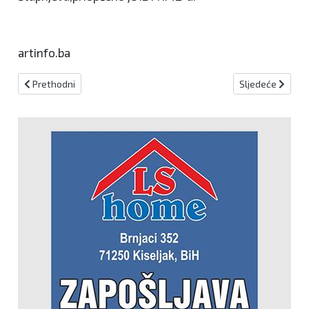
artinfo.ba
Prethodni članak: Susret nadbiskupa Vukšića s predstavnicima 
Sljedeći članak:
Prethodni
Sljedeće