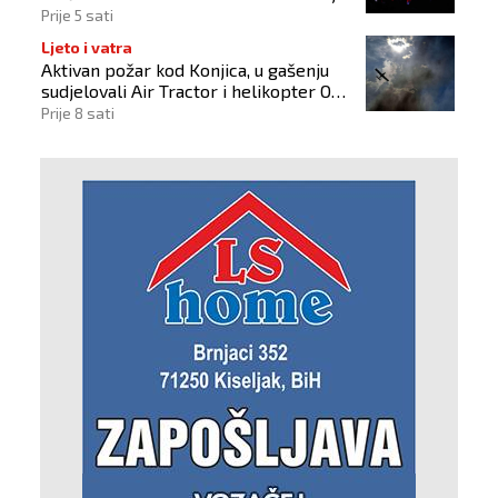
2026"
Prije 5 sati
Ljeto i vatra
Aktivan požar kod Konjica, u gašenju
sudjelovali Air Tractor i helikopter OS-
a BiH
Prije 8 sati