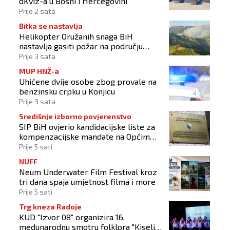
dKviz-a u Bosni i Hercegovini
Prije 2 sata
Bitka se nastavlja
Helikopter Oružanih snaga BiH
nastavlja gasiti požar na području
Konjica
Prije 3 sata
MUP HNŽ-a
Uhićene dvije osobe zbog provale na
benzinsku crpku u Konjicu
Prije 3 sata
Središnje izborno povjerenstvo
SIP BiH ovjerio kandidacijske liste za
kompenzacijske mandate na Općim
izborima 2026
Prije 5 sati
NUFF
Neum Underwater Film Festival kroz
tri dana spaja umjetnost filma i more
Prije 5 sati
Trg kneza Radoje
KUD "Izvor 08" organizira 16.
međunarodnu smotru folklora "Kiseljak