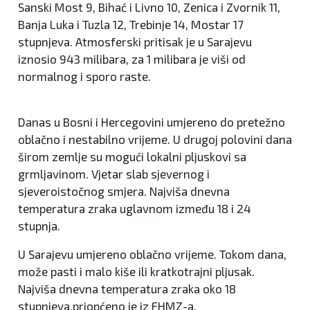
Sanski Most 9, Bihać i Livno 10, Zenica i Zvornik 11,
Banja Luka i Tuzla 12, Trebinje 14, Mostar 17
stupnjeva. Atmosferski pritisak je u Sarajevu
iznosio 943 milibara, za 1 milibara je viši od
normalnog i sporo raste.
Danas u Bosni i Hercegovini umjereno do pretežno
oblačno i nestabilno vrijeme. U drugoj polovini dana
širom zemlje su mogući lokalni pljuskovi sa
grmljavinom. Vjetar slab sjevernog i
sjeveroistočnog smjera. Najviša dnevna
temperatura zraka uglavnom između 18 i 24
stupnja.
U Sarajevu umjereno oblačno vrijeme. Tokom dana,
može pasti i malo kiše ili kratkotrajni pljusak.
Najviša dnevna temperatura zraka oko 18
stupnjeva,priopćeno je iz FHMZ-a.