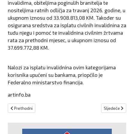
invalidima, obiteljima poginulih branitelja te
nositeljima ratnih odličja za travanj 2026. godine, u
ukupnom iznosu od 33.908.813,08 KM. Također su
osigurana sredstva za isplatu civilnih invalidnina za
tuđu njegu i pomoć te invalidnina civilnim žrtvama
rata za prethodni mjesec, u ukupnom iznosu od
37.699.772,88 KM.
Nalozi za isplatu invalidnina ovim kategorijama
korisnika upućeni su bankama, priopćilo je
Federalno ministarstvo financija.
artinfo.ba
Prethodni članak: RTV Herceg-Bosne traži dva novinara - urednika
Sljedeći članak:
Prethodni
Sljedeće