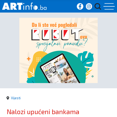
Početna
Vijesti
Sport
Kultura
Crna
kronika
Vijesti
Politika
Nalozi upućeni bankama
Zanimljivosti