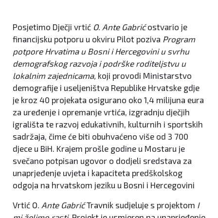
Posjetimo
Dječji vrtić
O. Ante Gabrić
ostvario je
financijsku potporu u okviru Pilot poziva
Program
potpore Hrvatima u Bosni i Hercegovini u svrhu
demografskog razvoja i podrške roditeljstvu u
lokalnim zajednicama,
koji provodi Ministarstvo
demografije i useljeništva Republike Hrvatske gdje
je kroz 40 projekata osigurano oko 1,4 milijuna eura
za uređenje i opremanje vrtića, izgradnju dječjih
igrališta te razvoj edukativnih, kulturnih i sportskih
sadržaja, čime će biti obuhvaćeno više od 3 700
djece u BiH. Krajem prošle godine u Mostaru je
svečano potpisan ugovor o dodjeli sredstava za
unaprjeđenje uvjeta i kapaciteta predškolskog
odgoja na hrvatskom jeziku u Bosni i Hercegovini
Vrtić O
. Ante Gabrić
Travnik sudjeluje s projektom
I
mi želimo rasti
. Projekt je usmjeren na unaprjeđenje