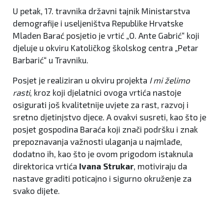
U petak, 17. travnika državni tajnik Ministarstva
demografije i useljeništva Republike Hrvatske
Mladen Barać posjetio je vrtić „O. Ante Gabrić“ koji
djeluje u okviru Katoličkog školskog centra „Petar
Barbarić“ u Travniku.
Posjet je realiziran u okviru projekta
I mi želimo
rasti
, kroz koji djelatnici ovoga vrtića nastoje
osigurati još kvalitetnije uvjete za rast, razvoj i
sretno djetinjstvo djece. A ovakvi susreti, kao što je
posjet gospodina Baraća koji znači podršku i znak
prepoznavanja važnosti ulaganja u najmlađe,
dodatno ih, kao što je ovom prigodom istaknula
direktorica vrtića
Ivana Strukar
, motiviraju da
nastave graditi poticajno i sigurno okruženje za
svako dijete.