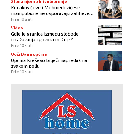
Zlonamjerno krivotvorenje
Konakovićeve i Mehmedovićeve
manipulacije ne osporavaju zahtjeve
Hrvata
Prije 10 sati
Video
Gdje je granica između slobode
izražavanja i govora mržnje?
Prije 10 sati
Uoči Dana općine
Općina Kreševo bilježi napredak na
svakom polju
Prije 10 sati