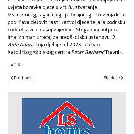
uvjeta boravka djece u vrtiću, stvaranje
kvalitetnijeg, sigurnijeg i poticajnijeg okruženja koje
podržava cjelovit rast i razvoj djece te jača podršku
roditeljstvu u našoj zajednici. Stoga ova potpora
ima izniman značaj za predškolsku ustanovu
O.
Ante Gabrić
koja djeluje od 2023. u okviru
Katoličkog školskog centra
Petar Barbarić
Travnik.
J.Vr.,KT
Prethodni članak: Heroina Središnje Bosne pronašla svoj vječni smi
Sljedeći članak:
Prethodni
Sljedeće