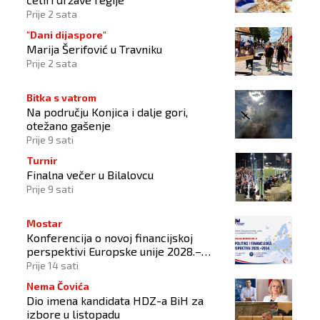
Prije 2 sata
"Dani dijaspore"
Marija Šerifović u Travniku
Prije 2 sata
Bitka s vatrom
Na području Konjica i dalje gori,
otežano gašenje
Prije 9 sati
Turnir
Finalna večer u Bilalovcu
Prije 9 sati
Mostar
Konferencija o novoj financijskoj
perspektivi Europske unije 2028.–
2034.
Prije 14 sati
Nema Čovića
Dio imena kandidata HDZ-a BiH za
izbore u listopadu