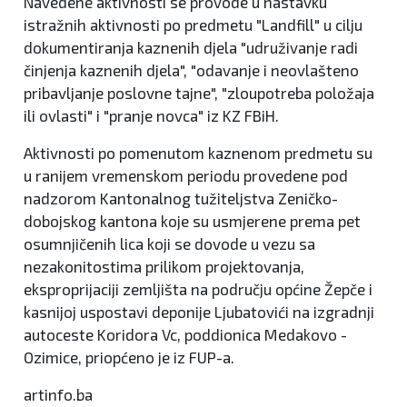
Navedene aktivnosti se provode u nastavku
istražnih aktivnosti po predmetu "Landfill" u cilju
dokumentiranja kaznenih djela "udruživanje radi
činjenja kaznenih djela", "odavanje i neovlašteno
pribavljanje poslovne tajne", "zloupotreba položaja
ili ovlasti" i "pranje novca" iz KZ FBiH.
Aktivnosti po pomenutom kaznenom predmetu su
u ranijem vremenskom periodu provedene pod
nadzorom Kantonalnog tužiteljstva Zeničko-
dobojskog kantona koje su usmjerene prema pet
osumnjičenih lica koji se dovode u vezu sa
nezakonitostima prilikom projektovanja,
eksproprijaciji zemljišta na području općine Žepče i
kasnijoj uspostavi deponije Ljubatovići na izgradnji
autoceste Koridora Vc, poddionica Medakovo -
Ozimice, priopćeno je iz FUP-a.
artinfo.ba