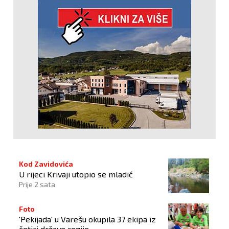
Kod Zavidovića
U rijeci Krivaji utopio se mladić
Prije 2 sata
Foto
'Pekijada' u Varešu okupila 37 ekipa iz
četiri države regije