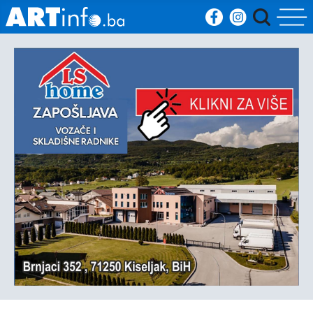
Početna
Vijesti
Sport
Kultura
Crna
kronika
Politika
Zanimljivosti