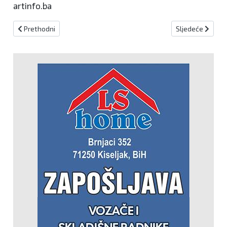
artinfo.ba
Prethodni članak: Dostojanstven prolazak Kolone sjećanja
Sljedeći članak:
Prethodni
Sljedeće