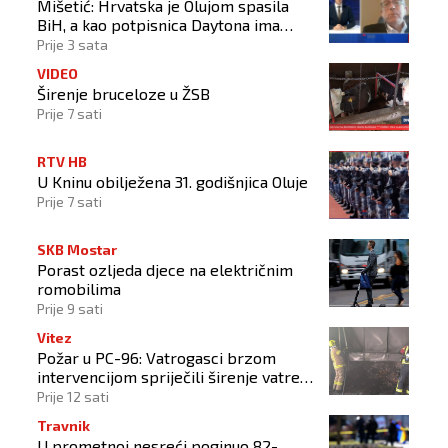
Mišetić: Hrvatska je Olujom spasila
BiH, a kao potpisnica Daytona ima
puno pravo štititi hrvatski narod
Prije 3 sata
VIDEO
Širenje bruceloze u ŽSB
Prije 7 sati
RTV HB
U Kninu obilježena 31. godišnjica Oluje
Prije 7 sati
SKB Mostar
Porast ozljeda djece na električnim
romobilima
Prije 9 sati
Vitez
Požar u PC-96: Vatrogasci brzom
intervencijom spriječili širenje vatre
na okolne objekte
Prije 12 sati
Travnik
U prometnoj nesreći poginuo 82-