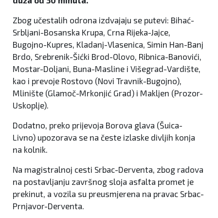
duža od 30 minuta.
Zbog učestalih odrona izdvajaju se putevi: Bihać-
Srbljani-Bosanska Krupa, Crna Rijeka-Jajce,
Bugojno-Kupres, Kladanj-Vlasenica, Simin Han-Banj
Brdo, Srebrenik-Šićki Brod-Olovo, Ribnica-Banovići,
Mostar-Doljani, Buna-Masline i Višegrad-Vardište,
kao i prevoje Rostovo (Novi Travnik-Bugojno),
Mlinište (Glamoč-Mrkonjić Grad) i Makljen (Prozor-
Uskoplje).
Dodatno, preko prijevoja Borova glava (Šuica-
Livno) upozorava se na česte izlaske divljih konja
na kolnik.
Na magistralnoj cesti Srbac-Derventa, zbog radova
na postavljanju završnog sloja asfalta promet je
prekinut, a vozila su preusmjerena na pravac Srbac-
Prnjavor-Derventa.