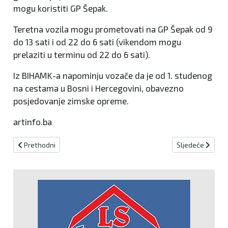
mogu koristiti GP Šepak.
Teretna vozila mogu prometovati na GP Šepak od 9
do 13 sati i od 22 do 6 sati (vikendom mogu
prelaziti u terminu od 22 do 6 sati).
Iz BIHAMK-a napominju vozače da je od 1. studenog
na cestama u Bosni i Hercegovini, obavezno
posjedovanje zimske opreme.
artinfo.ba
Prethodni članak: Opada uvoz električnih automobila, a raste potr
Sljedeći članak
Prethodni
Sljedeće