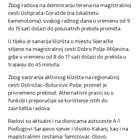
Zbog radova na deminiranju terena na magistralnoj
cesti Ustiprača-Goražde (na lokalitetu
kamenoloma), svakog radnog dana u vremenu od 9
do 15 sati dolazi do polusatnih prekida prometa.
U tijeku je sanacija klizišta u mjestu Sijeračke
stijene na magistralnoj cesti Dobro Polje-Miljevina,
gdje u vremenu od 8 do 17 sati dolazi do prekida u
trajanju do 45 minuta.
Zbog saniranja aktivnog klizišta na regionalnoj
cesti Ostrožac–Buturović Polje, promet je
privremeno prekinut. Alternativni pravci su u
funkciji i preporučuje se korištenje istih do
završetka radova.
Radovi su aktualni i na dionicama autoceste A-1
Podlugovi-Sarajevo sjever i Visoko-Kakanj, kao i na
magistralnim cestama: Semizovac-Olovo,