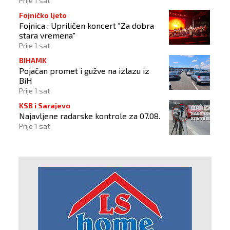
Prije 1 sat
Fojničko ljeto
Fojnica : Upriličen koncert "Za dobra
stara vremena"
Prije 1 sat
BIHAMK
Pojačan promet i gužve na izlazu iz
BiH
Prije 1 sat
KSB i Sarajevo
Najavljene radarske kontrole za 07.08.
Prije 1 sat