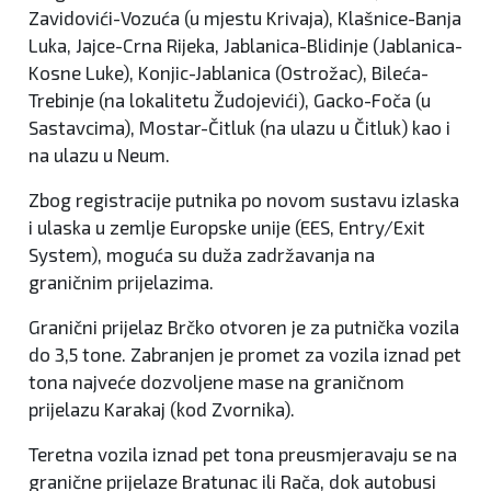
Zavidovići-Vozuća (u mjestu Krivaja), Klašnice-Banja
Luka, Jajce-Crna Rijeka, Jablanica-Blidinje (Jablanica-
Kosne Luke), Konjic-Jablanica (Ostrožac), Bileća-
Trebinje (na lokalitetu Žudojevići), Gacko-Foča (u
Sastavcima), Mostar-Čitluk (na ulazu u Čitluk) kao i
na ulazu u Neum.
Zbog registracije putnika po novom sustavu izlaska
i ulaska u zemlje Europske unije (EES, Entry/Exit
System), moguća su duža zadržavanja na
graničnim prijelazima.
Granični prijelaz Brčko otvoren je za putnička vozila
do 3,5 tone. Zabranjen je promet za vozila iznad pet
tona najveće dozvoljene mase na graničnom
prijelazu Karakaj (kod Zvornika).
Teretna vozila iznad pet tona preusmjeravaju se na
granične prijelaze Bratunac ili Rača, dok autobusi