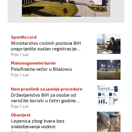
SportAccord
Ministarstvo civilnih poslova BiH
unaprijedilo sustav registracije
sportskih organizacija
Prije 1 sat
Malonogometni turnir
Polufinalna večer u Bilalovcu
Prije 1 sat
Novi pravilnik za jasnije procedure
Državljanstvo BiH za osobe od
naročite koristi: u četiri godine
odobrena 43 zahtjeva
Prije 1 sat
Obavijest
Lepenica zbog kvara bez
snabdijevanja vodom