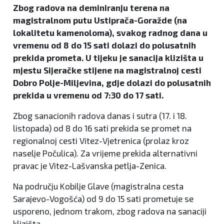
Zbog radova na deminiranju terena na
magistralnom putu Ustiprača-Goražde (na
lokalitetu kamenoloma), svakog radnog dana u
vremenu od 8 do 15 sati dolazi do polusatnih
prekida prometa. U tijeku je sanacija klizišta u
mjestu Sijeračke stijene na magistralnoj cesti
Dobro Polje-Miljevina, gdje dolazi do polusatnih
prekida u vremenu od 7:30 do 17 sati.
Zbog sanacionih radova danas i sutra (17. i 18.
listopada) od 8 do 16 sati prekida se promet na
regionalnoj cesti Vitez-Vjetrenica (prolaz kroz
naselje Počulica). Za vrijeme prekida alternativni
pravac je Vitez-Lašvanska petlja-Zenica.
Na području Kobilje Glave (magistralna cesta
Sarajevo-Vogošća) od 9 do 15 sati prometuje se
usporeno, jednom trakom, zbog radova na sanaciji
klizišta.