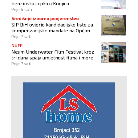
benzinsku crpku u Konjicu
Prije 4 sati
Središnje izborno povjerenstvo
SIP BiH ovjerio kandidacijske liste za
kompenzacijske mandate na Općim
izborima 2026
Prije 7 sati
NUFF
Neum Underwater Film Festival kroz
tri dana spaja umjetnost filma i more
Prije 7 sati