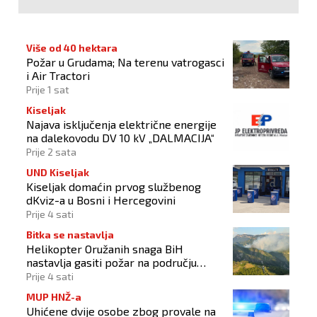
Više od 40 hektara
Požar u Grudama; Na terenu vatrogasci
i Air Tractori
Prije 1 sat
Kiseljak
Najava isključenja električne energije
na dalekovodu DV 10 kV „DALMACIJA“
Prije 2 sata
UND Kiseljak
Kiseljak domaćin prvog službenog
dKviz-a u Bosni i Hercegovini
Prije 4 sati
Bitka se nastavlja
Helikopter Oružanih snaga BiH
nastavlja gasiti požar na području
Konjica
Prije 4 sati
MUP HNŽ-a
Uhićene dvije osobe zbog provale na