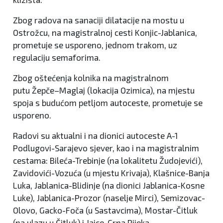
Zbog radova na sanaciji dilatacije na mostu u
Ostrožcu, na magistralnoj cesti Konjic-Jablanica,
prometuje se usporeno, jednom trakom, uz
regulaciju semaforima.
Zbog oštećenja kolnika na magistralnom
putu Žepče–Maglaj (lokacija Ozimica), na mjestu
spoja s budućom petljom autoceste, prometuje se
usporeno.
Radovi su aktualni i na dionici autoceste A-1
Podlugovi-Sarajevo sjever, kao i na magistralnim
cestama: Bileća-Trebinje (na lokalitetu Žudojevići),
Zavidovići-Vozuća (u mjestu Krivaja), Klašnice-Banja
Luka, Jablanica-Blidinje (na dionici Jablanica-Kosne
Luke), Jablanica-Prozor (naselje Mirci), Semizovac-
Olovo, Gacko-Foča (u Sastavcima), Mostar-Čitluk
(na ulazu u Čitluk) i Jajce-Crna Rijeka.