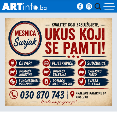
Početna
Vijesti
Sport
Kultura
Crna
kronika
Politika
Zanimljivosti