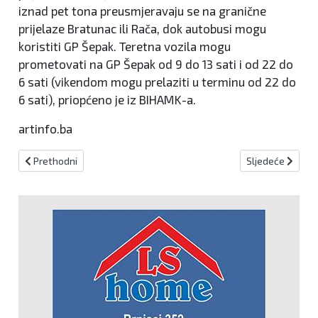
iznad pet tona preusmjeravaju se na granične
prijelaze Bratunac ili Rača, dok autobusi mogu
koristiti GP Šepak. Teretna vozila mogu
prometovati na GP Šepak od 9 do 13 sati i od 22 do
6 sati (vikendom mogu prelaziti u terminu od 22 do
6 sati), priopćeno je iz BIHAMK-a.
artinfo.ba
Prethodni članak: U subotu pretežno oblačno, a u nedjelju i pone
Sljedeći članak:
Prethodni
Sljedeće