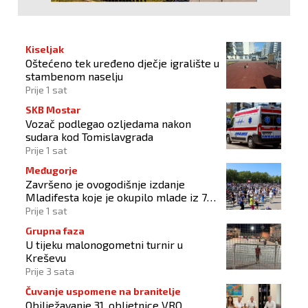
Kiseljak
Oštećeno tek uređeno dječje igralište u
stambenom naselju
Prije 1 sat
SKB Mostar
Vozač podlegao ozljedama nakon
sudara kod Tomislavgrada
Prije 1 sat
Međugorje
Završeno je ovogodišnje izdanje
Mladifesta koje je okupilo mlade iz 73
zemlje svijeta
Prije 1 sat
Grupna faza
U tijeku malonogometni turnir u
Kreševu
Prije 3 sata
Čuvanje uspomene na branitelje
Obilježavanje 31. obljetnice VRO