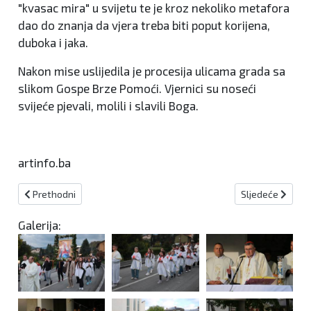
"kvasac mira" u svijetu te je kroz nekoliko metafora
dao do znanja da vjera treba biti poput korijena,
duboka i jaka.
Nakon mise uslijedila je procesija ulicama grada sa
slikom Gospe Brze Pomoći. Vjernici su noseći
svijeće pjevali, molili i slavili Boga.
artinfo.ba
Prethodni članak: Asfaltirano više dionica lokalnih cesta u Vitezu
Sljedeći članak:
Prethodni
Sljedeće
Galerija: