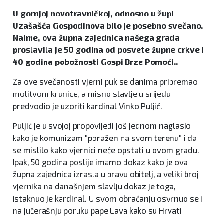
U gornjoj novotravničkoj, odnosno u župi
Uzašašća Gospodinova bilo je posebno svečano.
Naime, ova župna zajednica našega grada
proslavila je 50 godina od posvete župne crkve i
40 godina pobožnosti Gospi Brze Pomoći..
Za ove svečanosti vjerni puk se danima pripremao
molitvom krunice, a misno slavlje u srijedu
predvodio je uzoriti kardinal Vinko Puljić.
Puljić je u svojoj propovijedi još jednom naglasio
kako je komunizam "poražen na svom terenu" i da
se mislilo kako vjernici neće opstati u ovom gradu.
Ipak, 50 godina poslije imamo dokaz kako je ova
župna zajednica izrasla u pravu obitelj, a veliki broj
vjernika na današnjem slavlju dokaz je toga,
istaknuo je kardinal. U svom obraćanju osvrnuo se i
na jučerašnju poruku pape Lava kako su Hrvati