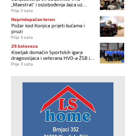
„Maestral“ i oslobođenja Jajca uz
pokroviteljstvo HNS-a BiH
Prije 3 sata
Nepristupačan teren
Požar kod Konjica prijeti kućama i
pruzi
Prije 3 sata
29.kolovoza
Kiseljak domaćin Sportskih igara
dragovoljaca i veterana HVO-a ŽSB i
Dana branitelja
Prije 3 sata