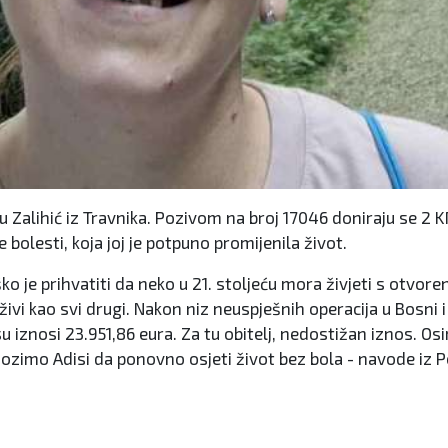
 Zalihić iz Travnika. Pozivom na broj 17046 doniraju se 2 
bolesti, koja joj je potpuno promijenila život.
ško je prihvatiti da neko u 21. stoljeću mora živjeti s otv
ivi kao svi drugi. Nakon niz neuspješnih operacija u Bosni i 
u iznosi 23.951,86 eura. Za tu obitelj, nedostižan iznos. O
zimo Adisi da ponovno osjeti život bez bola - navode iz