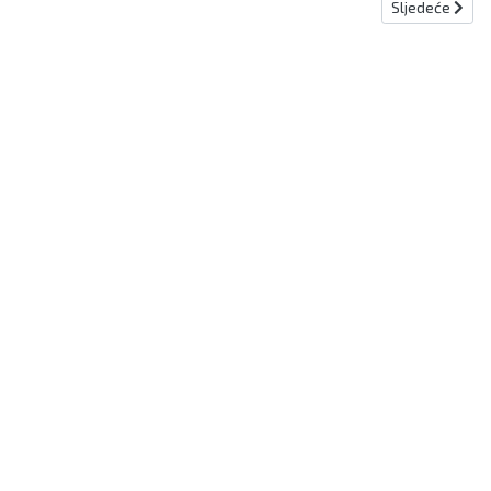
Sljedeći članak
Sljedeće