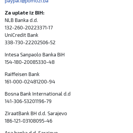
paypal1@pomozi.ba
Za uplate iz BiH:
NLB Banka d.d.
132-260-20223371-17
UniCredit Bank
338-730-22202506-52
Intesa Sanpaolo Banka BiH
154-180-20085330-48
Raiffeisen Bank
161-000-02481200-94
Bosna Bank International d.d
141-306-53201196-79
ZiraatBank BH d.d. Sarajevo
186-121-03108095-46
Asa banka d.d. Sarajevo