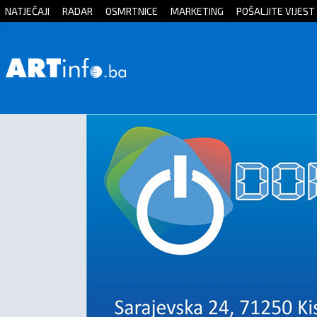
NATJEČAJI
RADAR
OSMRTNICE
MARKETING
POŠALJITE VIJEST
Početna
Vijesti
Sport
Kultura
Crna
kronika
Politika
Zanimljivosti