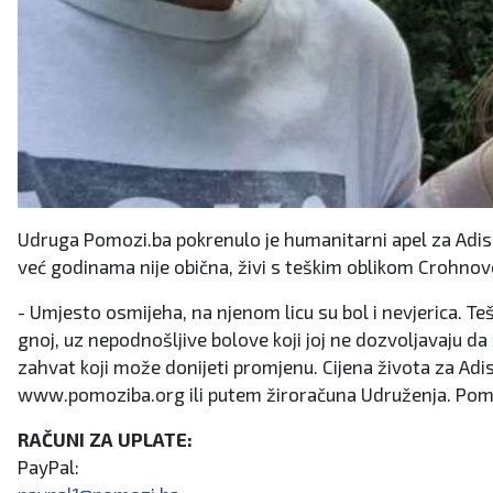
Udruga Pomozi.ba pokrenulo je humanitarni apel za Adisu
već godinama nije obična, živi s teškim oblikom Crohnove 
- Umjesto osmijeha, na njenom licu su bol i nevjerica. Te
gnoj, uz nepodnošljive bolove koji joj ne dozvoljavaju da ž
zahvat koji može donijeti promjenu. Cijena života za Adis
www.pomoziba.org ili putem žiroračuna Udruženja. Pomo
RAČUNI ZA UPLATE:
PayPal: