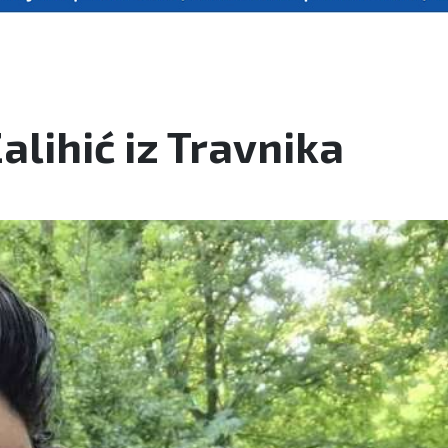
alihić iz Travnika