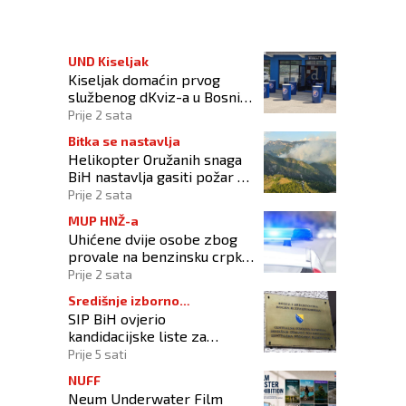
0 smrtnih slučajeva povezanih s vrućinom
UND Kiseljak
Kiseljak domaćin prvog
službenog dKviz-a u Bosni i
Hercegovini
Prije 2 sata
Bitka se nastavlja
Helikopter Oružanih snaga
BiH nastavlja gasiti požar na
području Konjica
Prije 2 sata
MUP HNŽ-a
Uhićene dvije osobe zbog
provale na benzinsku crpku
u Konjicu
Prije 2 sata
Središnje izborno
SIP BiH ovjerio
povjerenstvo
kandidacijske liste za
kompenzacijske mandate na
Prije 5 sati
Općim izborima 2026
NUFF
Neum Underwater Film