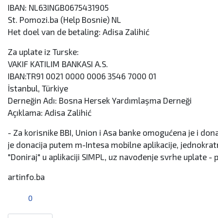
IBAN: NL63INGB0675431905
St. Pomozi.ba (Help Bosnie) NL
Het doel van de betaling: Adisa Zalihić
Za uplate iz Turske:
VAKIF KATILIM BANKASI A.S.
IBAN:TR91 0021 0000 0006 3546 7000 01
İstanbul, Türkiye
Derneğin Adı: Bosna Hersek Yardımlaşma Derneği
Açıklama: Adisa Zalihić
- Za korisnike BBI, Union i Asa banke omogućena je i do
je donacija putem m-Intesa mobilne aplikacije, jednokrat
"Doniraj" u aplikaciji SIMPL, uz navođenje svrhe uplate -
artinfo.ba
0