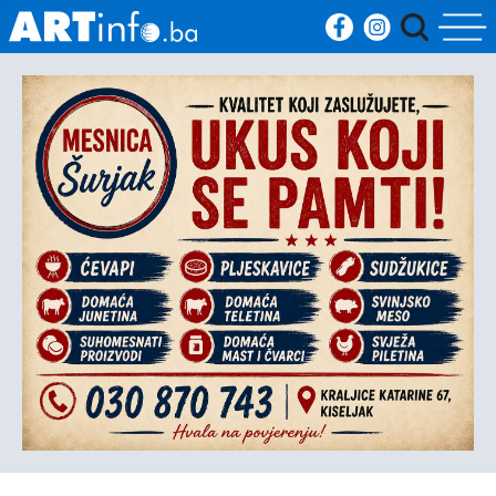
Početna
Vijesti
Sport
Kultura
Crna
kronika
Politika
Zanimljivosti