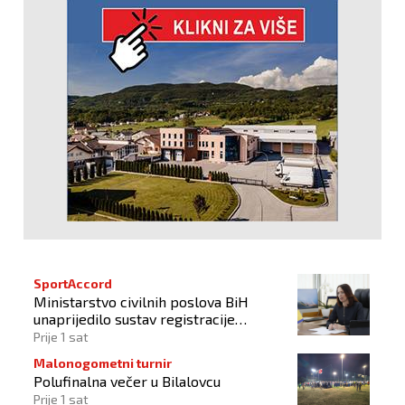
SportAccord
Ministarstvo civilnih poslova BiH
unaprijedilo sustav registracije
sportskih organizacija
Prije 1 sat
Malonogometni turnir
Polufinalna večer u Bilalovcu
Prije 1 sat