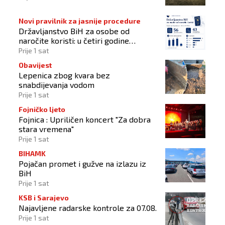
Novi pravilnik za jasnije procedure
Državljanstvo BiH za osobe od
naročite koristi: u četiri godine
odobrena 43 zahtjeva
Prije 1 sat
Obavijest
Lepenica zbog kvara bez
snabdijevanja vodom
Prije 1 sat
Fojničko ljeto
Fojnica : Upriličen koncert "Za dobra
stara vremena"
Prije 1 sat
BIHAMK
Pojačan promet i gužve na izlazu iz
BiH
Prije 1 sat
KSB i Sarajevo
Najavljene radarske kontrole za 07.08.
Prije 1 sat