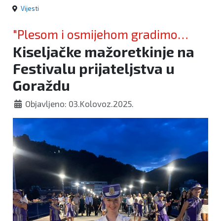
Vijesti
"Plesom i osmijehom gradimo
Kiseljačke mažoretkinje na
mostove"
Festivalu prijateljstva u
Goraždu
Objavljeno: 03.Kolovoz.2025.