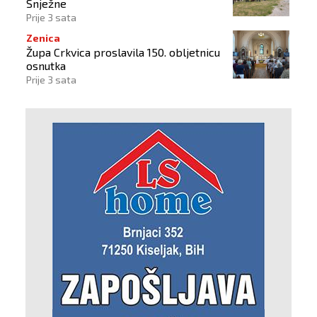
Snježne
Prije 3 sata
Zenica
Župa Crkvica proslavila 150. obljetnicu
osnutka
Prije 3 sata