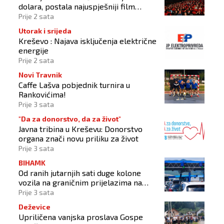
dolara, postala najuspješniji film
Christophera Nolana
Prije 2 sata
Utorak i srijeda
Kreševo : Najava isključenja električne
energije
Prije 2 sata
Novi Travnik
Caffe Lašva pobjednik turnira u
Rankovićima!
Prije 3 sata
"Da za donorstvo, da za život"
Javna tribina u Kreševu: Donorstvo
organa znači novu priliku za život
Prije 3 sata
BIHAMK
Od ranih jutarnjih sati duge kolone
vozila na graničnim prijelazima na
izlazu iz BiH
Prije 3 sata
Deževice
Upriličena vanjska proslava Gospe