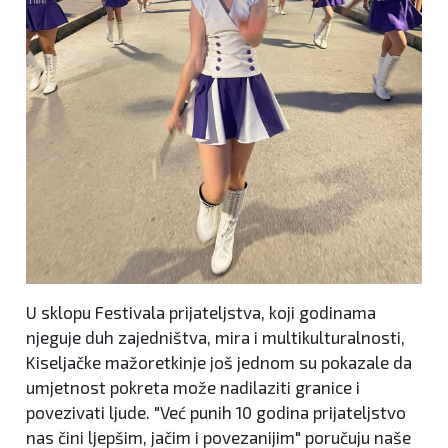
U sklopu Festivala prijateljstva, koji godinama
njeguje duh zajedništva, mira i multikulturalnosti,
Kiseljačke mažoretkinje još jednom su pokazale da
umjetnost pokreta može nadilaziti granice i
povezivati ljude. "Već punih 10 godina prijateljstvo
nas čini ljepšim, jačim i povezanijim" poručuju naše