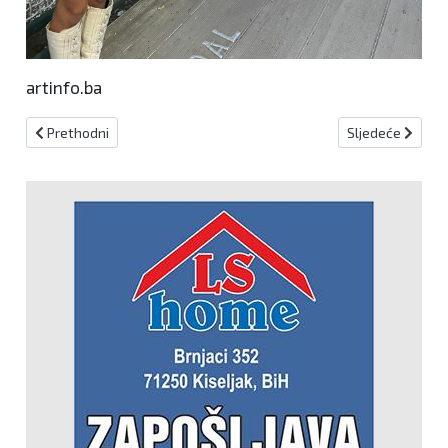
artinfo.ba
Prethodni članak: Prekinuta 310. Sinjska alka
Sljedeći članak:
Prethodni
Sljedeće