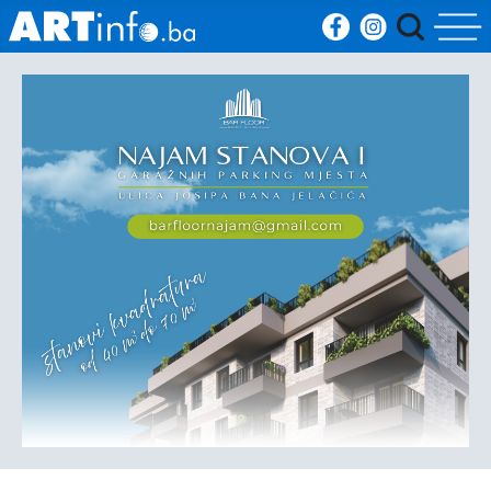
Početna
Vijesti
Sport
Kultura
Crna
kronika
Politika
Zanimljivosti