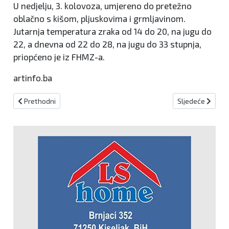
U nedjelju, 3. kolovoza, umjereno do pretežno
oblačno s kišom, pljuskovima i grmljavinom.
Jutarnja temperatura zraka od 14 do 20, na jugu do
22, a dnevna od 22 do 28, na jugu do 33 stupnja,
priopćeno je iz FHMZ-a.
artinfo.ba
Prethodni članak: Mesnica Šišović : Nova vikend akcija!
Sljedeći članak:
Prethodni
Sljedeće