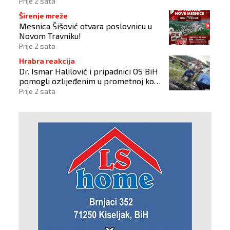
vjerujemo
Prije 2 sata
Širenje mreže
Mesnica Šišović otvara poslovnicu u
Novom Travniku!
Prije 2 sata
Hrabra reakcija
Dr. Ismar Halilović i pripadnici OS BiH
pomogli ozlijeđenim u prometnoj kod
Busovače!
Prije 2 sata