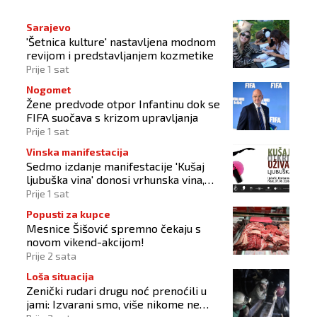
Sarajevo
'Šetnica kulture' nastavljena modnom
revijom i predstavljanjem kozmetike
Prije 1 sat
Nogomet
Žene predvode otpor Infantinu dok se
FIFA suočava s krizom upravljanja
Prije 1 sat
Vinska manifestacija
Sedmo izdanje manifestacije 'Kušaj
ljubuška vina' donosi vrhunska vina,
gastronomiju i glazbu
Prije 1 sat
Popusti za kupce
Mesnice Šišović spremno čekaju s
novom vikend-akcijom!
Prije 2 sata
Loša situacija
Zenički rudari drugu noć prenoćili u
jami: Izvarani smo, više nikome ne