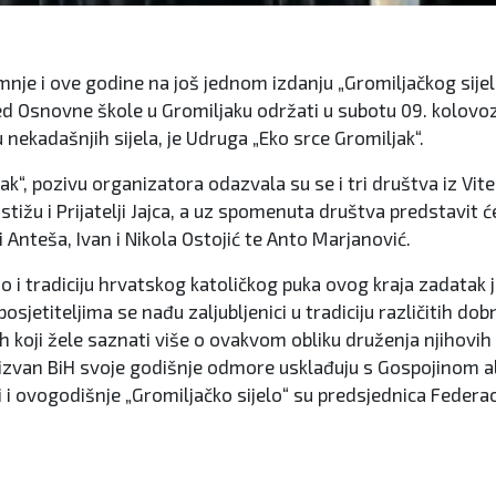
umnje i ove godine na još jednom izdanju „Gromiljačkog sije
ed Osnovne škole u Gromiljaku održati u subotu 09. kolovoz
 nekadašnjih sijela, je Udruga „Eko srce Gromiljak“.
“, pozivu organizatora odazvala su se i tri društva iz Vite
stižu i Prijatelji Jajca, a uz spomenuta društva predstavit će
 Anteša, Ivan i Nikola Ostojić te Anto Marjanović.
o i tradiciju hrvatskog katoličkog puka ovog kraja zadatak j
jetiteljima se nađu zaljubljenici u tradiciju različitih do
ladih koji žele saznati više o ovakvom obliku druženja njiho
e izvan BiH svoje godišnje odmore usklađuju s Gospojinom al
i ovogodišnje „Gromiljačko sijelo“ su predsjednica Federaci