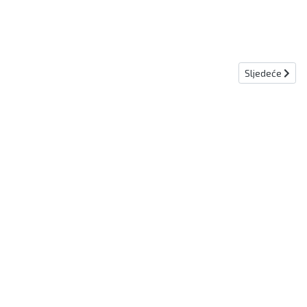
Sljedeći člana
Sljedeće