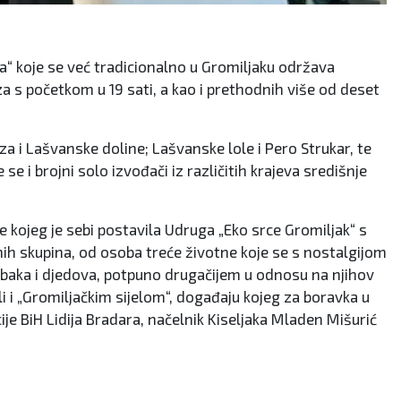
la“ koje se već tradicionalno u Gromiljaku održava
a s početkom u 19 sati, a kao i prethodnih više od deset
za i Lašvanske doline; Lašvanske lole i Pero Strukar, te
 se i brojni solo izvođači iz različitih krajeva središnje
e kojeg je sebi postavila Udruga „Eko srce Gromiljak“ s
bnih skupina, od osoba treće životne koje se s nostalgijom
vih baka i djedova, potpuno drugačijem u odnosu na njihov
i i „Gromiljačkim sijelom“, događaju kojeg za boravka u
je BiH Lidija Bradara, načelnik Kiseljaka Mladen Mišurić