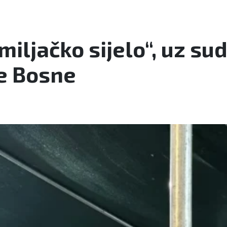
iljačko sijelo“, uz su
je Bosne