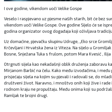
I ove godine, vikendom uoči Velike Gospe
Veselo i raspjevano uz pjesme naših starih, bit će bez s
vikendom uoči Velike Gospe. Ove godine Sijelo će se ispr
godina organizator ovog događaja koji oživljava tradiciju
Uz domaćine, pjevačku skupinu Udruge, „Eko srce Gromiljak
Krčevljani i Hrvatska žena iz Viteza. Na sijelo u Gromiljak 
Bosne, Snježana Tuka s frulom, potom Mara Kvesić , Ilija i
Otrgnuti sijela kao nekadašnji oblik druženja zaboravu ka
Mirjanom Barbić na čelu. Kako među izvođačima, i među pos
prisjećaju sijela na kojim su pjevali i radovali se, do m
društveni život. Naravno, i mnoštvo onih koji žive i rad
rodnom kraju ne propuštaju. Među onima koji su podržali 
Ramljak te brojni drugi.