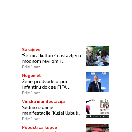
e za više naselja
Sarajevo
'Šetnica kulture' nastavljena
modnom revijom i
predstavljanjem kozmetike
Prije 1 sat
Nogomet
Žene predvode otpor
Infantinu dok se FIFA
suočava s krizom
Prije 1 sat
upravljanja
Vinska manifestacija
Sedmo izdanje
manifestacije 'Kušaj ljubuška
vina' donosi vrhunska vina,
Prije 1 sat
gastronomiju i glazbu
Popusti za kupce