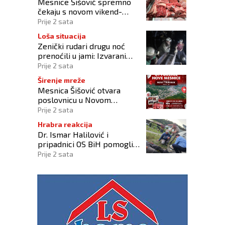
Mesnice Šišović spremno
čekaju s novom vikend-
akcijom!
Prije 2 sata
Loša situacija
Zenički rudari drugu noć
prenoćili u jami: Izvarani
smo, više nikome ne
Prije 2 sata
vjerujemo
Širenje mreže
Mesnica Šišović otvara
poslovnicu u Novom
Travniku!
Prije 2 sata
Hrabra reakcija
Dr. Ismar Halilović i
pripadnici OS BiH pomogli
ozlijeđenim u prometnoj
Prije 2 sata
kod Busovače!