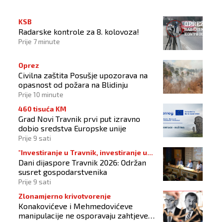
KSB
Radarske kontrole za 8. kolovoza!
Prije 7 minute
Oprez
Civilna zaštita Posušje upozorava na
opasnost od požara na Blidinju
Prije 10 minute
460 tisuća KM
Grad Novi Travnik prvi put izravno
dobio sredstva Europske unije
Prije 9 sati
"Investiranje u Travnik, investiranje u
Dani dijaspore Travnik 2026: Održan
budućnost"
susret gospodarstvenika
Prije 9 sati
Zlonamjerno krivotvorenje
Konakovićeve i Mehmedovićeve
manipulacije ne osporavaju zahtjeve