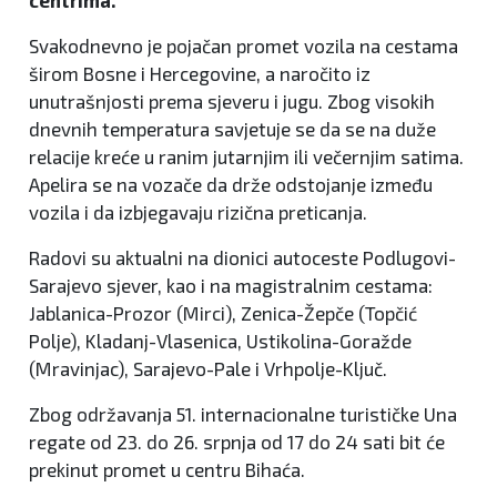
centrima.
Svakodnevno je pojačan promet vozila na cestama
širom Bosne i Hercegovine, a naročito iz
unutrašnjosti prema sjeveru i jugu. Zbog visokih
dnevnih temperatura savjetuje se da se na duže
relacije kreće u ranim jutarnjim ili večernjim satima.
Apelira se na vozače da drže odstojanje između
vozila i da izbjegavaju rizična preticanja.
Radovi su aktualni na dionici autoceste Podlugovi-
Sarajevo sjever, kao i na magistralnim cestama:
Jablanica-Prozor (Mirci), Zenica-Žepče (Topčić
Polje), Kladanj-Vlasenica, Ustikolina-Goražde
(Mravinjac), Sarajevo-Pale i Vrhpolje-Ključ.
Zbog održavanja 51. internacionalne turističke Una
regate od 23. do 26. srpnja od 17 do 24 sati bit će
prekinut promet u centru Bihaća.