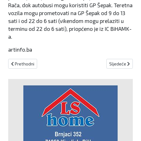
Rača, dok autobusi mogu koristiti GP Šepak. Teretna
vozila mogu prometovati na GP Šepak od 9 do 13
sati i od 22 do 6 sati (vikendom mogu prelaziti u
terminu od 22 do 6 sati), priopćeno je iz IC BiHAMK-
a.
artinfo.ba
Prethodni članak: BiH među zemljama s najmanje odmora u regiji
Sljedeći članak
Prethodni
Sljedeće