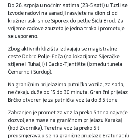
Do 26. srpnja u noćnim satima (23-5 sati) u Tuzli se
izvode radovi na sanaciji rasvjete na dionici od
kružne raskrsnice Siporex do petlje Šićki Brod. Za
vrijeme radove zauzeta je jedna traka i prometuje
se usporeno.
Zbog aktivnih klizišta izdvajaju se magistralne
ceste Dobro Polje-Foča (na lokacijama Sijeračke
stijene i Tuhalji) i Gacko-Tjentište (između tunela
Čemerno i Surdup).
Na graničnim prijelazima putnička vozila, za sada,
ne čekaju duže od 15 do 30 minuta. Granični prijelaz
Brčko otvoren je za putnička vozila do 3,5 tone.
Zabranjen je promet za vozila preko 5 tona najveće
dozvoljene mase na graničnom prijelazu Karakaj
(kod Zvornika). Teretna vozila preko 5 t
preusmjeravaju se na granične prijelaze Bratunac ili