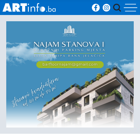
Početna
Vijesti
Sport
Kultura
Crna
kronika
Politika
Zanimljivosti