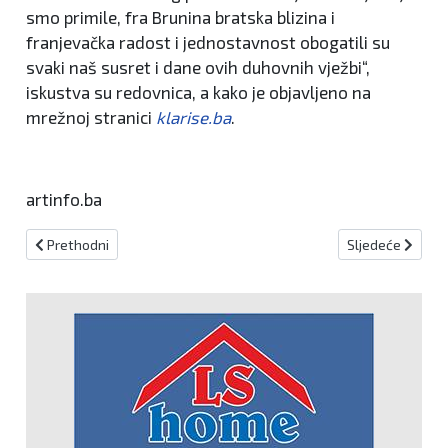
smo primile, fra Brunina bratska blizina i
franjevačka radost i jednostavnost obogatili su
svaki naš susret i dane ovih duhovnih vježbi“,
iskustva su redovnica, a kako je objavljeno na
mrežnoj stranici
klarise.ba
.
artinfo.ba
Prethodni članak: GSS spasio više stranaca na području Salakovc
Sljedeći članak:
Prethodni
Sljedeće