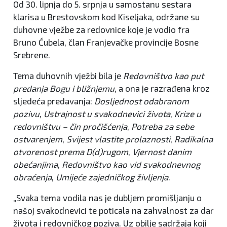
Od 30. lipnja do 5. srpnja u samostanu sestara
klarisa u Brestovskom kod Kiseljaka, održane su
duhovne vježbe za redovnice koje je vodio fra
Bruno Ćubela, član Franjevačke provincije Bosne
Srebrene.
Tema duhovnih vježbi bila je
Redovništvo kao put
predanja Bogu i bližnjemu
, a ona je razrađena kroz
sljedeća predavanja:
Dosljednost odabranom
pozivu
,
Ustrajnost u svakodnevici života
,
Krize u
redovništvu – čin pročišćenja
,
Potreba za sebe
ostvarenjem
,
Svijest vlastite prolaznosti
,
Radikalna
otvorenost prema D(d)rugom
,
Vjernost danim
obećanjima
,
Redovništvo kao vid svakodnevnog
obraćenja
,
Umijeće zajedničkog življenja
.
„Svaka tema vodila nas je dubljem promišljanju o
našoj svakodnevici te poticala na zahvalnost za dar
života i redovničkog poziva. Uz obilje sadržaja koji