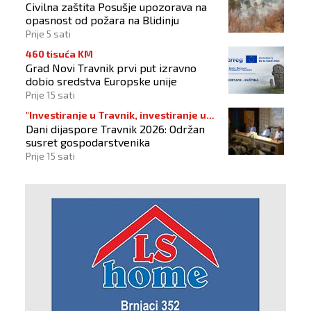
Civilna zaštita Posušje upozorava na
opasnost od požara na Blidinju
Prije 5 sati
460 tisuća KM
Grad Novi Travnik prvi put izravno
dobio sredstva Europske unije
Prije 15 sati
"Investiranje u Travnik, investiranje u
Dani dijaspore Travnik 2026: Održan
budućnost"
susret gospodarstvenika
Prije 15 sati