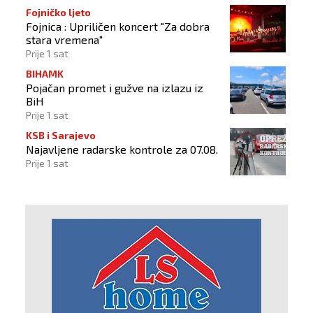
Fojničko ljeto
Fojnica : Upriličen koncert "Za dobra
stara vremena"
Prije 1 sat
BIHAMK
Pojačan promet i gužve na izlazu iz
BiH
Prije 1 sat
KSB i Sarajevo
Najavljene radarske kontrole za 07.08.
Prije 1 sat