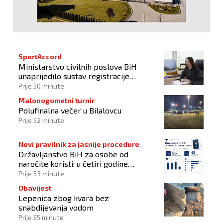
SportAccord
Ministarstvo civilnih poslova BiH
unaprijedilo sustav registracije
sportskih organizacija
Prije 50 minute
Malonogometni turnir
Polufinalna večer u Bilalovcu
Prije 52 minute
Novi pravilnik za jasnije procedure
Državljanstvo BiH za osobe od
naročite koristi: u četiri godine
odobrena 43 zahtjeva
Prije 53 minute
Obavijest
Lepenica zbog kvara bez
snabdijevanja vodom
Prije 55 minute