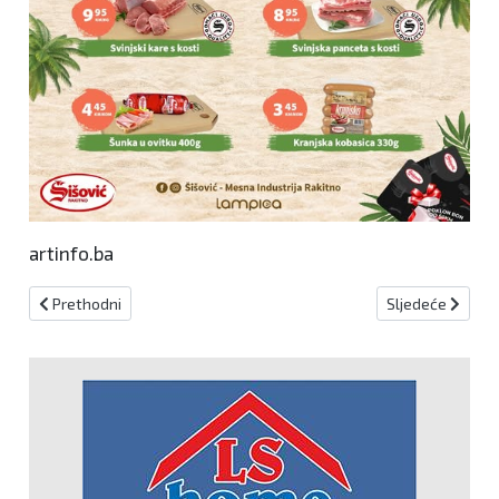
artinfo.ba
Prethodni članak: Vodič za prijavu podataka o umrlim osobama u 
Sljedeći članak:
Prethodni
Sljedeće