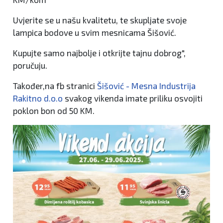
Uvjerite
se
u
naš
u
kvalitetu,
te
skupljate
svoje
lampica
bodove
u
svim
mesnicama Š
iš
ović.
Kupujte samo
najbolje
i
otkrijte
tajnu
dobrog",
poručuju.
Također,na fb stranici
Šišović - Mesna Industrija
Rakitno d.o.o
svakog vikenda imate priliku osvojiti
poklon bon od 50 KM.