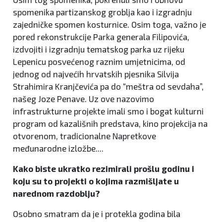
spomenika partizanskog groblja kao i izgradnju
zajedničke spomen kosturnice. Osim toga, važno je
pored rekonstrukcije Parka generala Filipovića,
izdvojiti i izgradnju tematskog parka uz rijeku
Lepenicu posvećenog raznim umjetnicima, od
jednog od najvećih hrvatskih pjesnika Silvija
Strahimira Kranjčevića pa do “meštra od sevdaha”,
našeg Joze Penave. Uz ove nazovimo
infrastrukturne projekte imali smo i bogat kulturni
program od kazališnih predstava, kino projekcija na
otvorenom, tradicionalne Napretkove
međunarodne izložbe....
Kako biste ukratko rezimirali prošlu godinu i
koju su to projekti o kojima razmišljate u
narednom razdoblju?
Osobno smatram da je i protekla godina bila