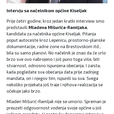
Intervju sa načelnikom općine Kiseljak
Prije četiri godine, kroz jedan kratki interview smo
predstavili
Mladena Mišurića-Ramljaka
,
kandidata za načelnika općine Kiseljak. Pitanja
poput autoceste kroz Lepenicu, prostorno-planske
dokumentacije, radne zone na Brestovskom itd.,
bila su samo planovi. No načelnik je znao da će vrlo
brzo sve ovo nabrojeno i još puno toga više, biti
stvarnost, odnosno ispunjena obećanja. I zaista,
kada pogledate sva obećanja data prije zadnjeg
mandata, on i njegov tim, ispunili su sva. Svega
nekoliko projekata još traje i njihova realizacija se
očekuje jako brzo.
Mladen Mišurić-Ramljak nije se umorio. Spreman je
preuzeti odgovornost vođenja svoje općine u još
jednom mandatu. U nastavku donosimo intervju s