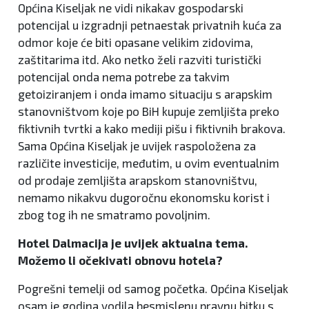
Općina Kiseljak ne vidi nikakav gospodarski
potencijal u izgradnji petnaestak privatnih kuća za
odmor koje će biti opasane velikim zidovima,
zaštitarima itd. Ako netko želi razviti turistički
potencijal onda nema potrebe za takvim
getoiziranjem i onda imamo situaciju s arapskim
stanovništvom koje po BiH kupuje zemljišta preko
fiktivnih tvrtki a kako mediji pišu i fiktivnih brakova.
Sama Općina Kiseljak je uvijek raspoložena za
različite investicije, međutim, u ovim eventualnim
od prodaje zemljišta arapskom stanovništvu,
nemamo nikakvu dugoročnu ekonomsku korist i
zbog tog ih ne smatramo povoljnim.
Hotel Dalmacija je uvijek aktualna tema.
Možemo li očekivati obnovu hotela?
Pogrešni temelji od samog početka. Općina Kiseljak
osam je godina vodila besmislenu pravnu bitku s