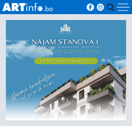
Početna
Vijesti
Sport
Kultura
Crna
kronika
Politika
Zanimljivosti