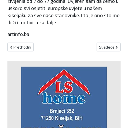
življenja od 7 do 77 godina. Uvjeren sam da ćemo u
uskoro svi osjetiti europske uvjete u našem
Kiseljaku za sve naše stanovnike. I to je ono što me
drži i motivira za dalje.
artinfo.ba
Prethodni članak: Napreduju radovi na mostu kod Lovačke
Sljedeći članak: 
Prethodni
Sljedeće