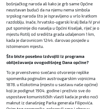
bošnjačkog naroda ali kako je grb same Općine
neustavan budući da na njemu nema simbola
srpskog naroda što je ispravljeno u vrlo kratkom
razdoblju. Inače, hrvatsko-ugarski kralj Bela IV prvi
put spominje dio naselja u Općini Kiseljak, riječ je o
mjestu Rotilj od središta grada udaljenom 1 km,
kada je darovnicom 1244. darovao posjede u
istoimenom mjestu.
Što biste posebno izdvojili iz programa
obilježavanja ovogodišnjeg Dana općine?
To je prvenstveno svečano otvorenje replike
spomenika poginulim austrougarskim vojnicima
1878. u Klokotima (mjesto u sastavu naše općine)
koji je podignut 1904. godine i preživio sve do
uspostave komunističkih vlasti kada je preko noći
maknut iz današnjeg Parka generala Filipovića.
Osim tog spomenika, pokrenuli smo i obnovu