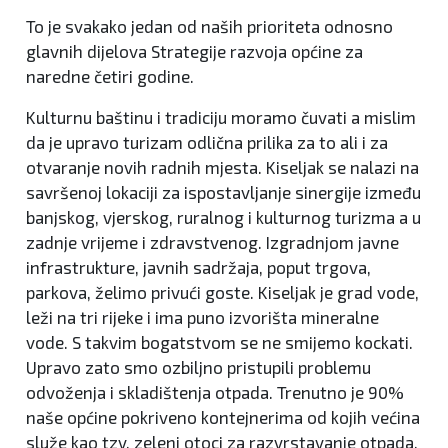
To je svakako jedan od naših prioriteta odnosno
glavnih dijelova Strategije razvoja općine za
naredne četiri godine.
Kulturnu baštinu i tradiciju moramo čuvati a mislim
da je upravo turizam odlična prilika za to ali i za
otvaranje novih radnih mjesta. Kiseljak se nalazi na
savršenoj lokaciji za ispostavljanje sinergije između
banjskog, vjerskog, ruralnog i kulturnog turizma a u
zadnje vrijeme i zdravstvenog. Izgradnjom javne
infrastrukture, javnih sadržaja, poput trgova,
parkova, želimo privući goste. Kiseljak je grad vode,
leži na tri rijeke i ima puno izvorišta mineralne
vode. S takvim bogatstvom se ne smijemo kockati.
Upravo zato smo ozbiljno pristupili problemu
odvoženja i skladištenja otpada. Trenutno je 90%
naše općine pokriveno kontejnerima od kojih većina
služe kao tzv. zeleni otoci za razvrstavanje otpada.