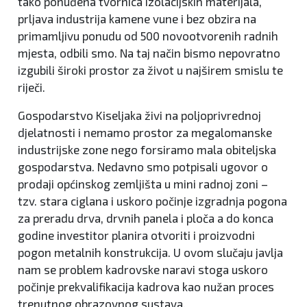
tako ponuđena tvornica izolacijskih materijala,
prljava industrija kamene vune i bez obzira na
primamljivu ponudu od 500 novootvorenih radnih
mjesta, odbili smo. Na taj način bismo nepovratno
izgubili široki prostor za život u najširem smislu te
riječi.
Gospodarstvo Kiseljaka živi na poljoprivrednoj
djelatnosti i nemamo prostor za megalomanske
industrijske zone nego forsiramo mala obiteljska
gospodarstva. Nedavno smo potpisali ugovor o
prodaji općinskog zemljišta u mini radnoj zoni –
tzv. stara ciglana i uskoro počinje izgradnja pogona
za preradu drva, drvnih panela i ploča a do konca
godine investitor planira otvoriti i proizvodni
pogon metalnih konstrukcija. U ovom slučaju javlja
nam se problem kadrovske naravi stoga uskoro
počinje prekvalifikacija kadrova kao nužan proces
trenutnog obrazovnog sustava.