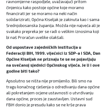
ravnomjerne raspodjele, uvažavajući pritom
činjenicu kako postoje općine koje moramo
financirati jer se moramo na neki način
solidarizirati, Općina Kiseljak je zakinuta kao i sama
Srednjobosanska županija. Možda nije najveća ali je
svakako prepreka jer se radi o velikim iznosima koji
bi naš Proračun uvelike olakšali.
Od uspostave zajedničkih institucija u
Federaciji BiH, 1999. vijećnici iz SDP-a i SDA, Dan
Općine Kiseljak ne priznaju te se ne pojavljuju
na svečanoj sjednici Općinskog vijeća. Je li i ove
godine biti tako?
Apsolutno se ništa nije promijenilo. Bili smo na
tragu konačnog rješenja o određivanju dana općine
ali pokretanjem ocjene ustavnosti o utvrđivanju
dana općine, proces je zaustavljen. Ustavni sud
FBiH donio je presudu kako se ne krše prava