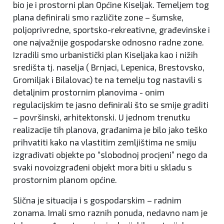
bio je i prostorni plan Općine Kiseljak. Temeljem tog
plana definirali smo različite zone – šumske,
poljoprivredne, sportsko-rekreativne, građevinske i
one najvažnije gospodarske odnosno radne zone.
Izradili smo urbanistički plan Kiseljaka kao i nižih
središta tj. naselja ( Brnjaci, Lepenica, Brestovsko,
Gromiljak i Bilalovac) te na temelju tog nastavili s
detaljnim prostornim planovima - onim
regulacijskim te jasno definirali što se smije graditi
– površinski, arhitektonski. U jednom trenutku
realizacije tih planova, građanima je bilo jako teško
prihvatiti kako na vlastitim zemljištima ne smiju
izgrađivati objekte po “slobodnoj procjeni” nego da
svaki novoizgrađeni objekt mora biti u skladu s
prostornim planom općine.
Slična je situacija i s gospodarskim – radnim
zonama. Imali smo raznih ponuda, nedavno nam je