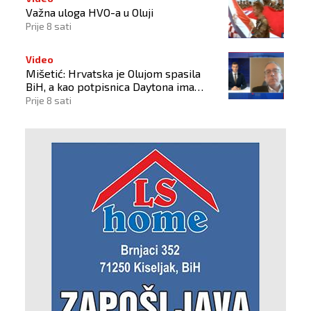
Važna uloga HVO-a u Oluji
Prije 8 sati
Video
Mišetić: Hrvatska je Olujom spasila
BiH, a kao potpisnica Daytona ima
puno pravo štititi hrvatski narod
Prije 8 sati