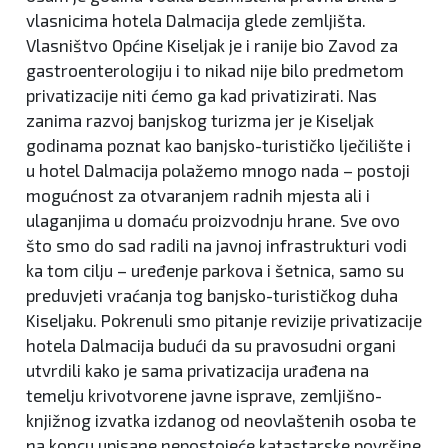
vlasnicima hotela Dalmacija glede zemljišta.
Vlasništvo Općine Kiseljak je i ranije bio Zavod za
gastroenterologiju i to nikad nije bilo predmetom
privatizacije niti ćemo ga kad privatizirati. Nas
zanima razvoj banjskog turizma jer je Kiseljak
godinama poznat kao banjsko-turističko lječilište i
u hotel Dalmacija polažemo mnogo nada – postoji
mogućnost za otvaranjem radnih mjesta ali i
ulaganjima u domaću proizvodnju hrane. Sve ovo
što smo do sad radili na javnoj infrastrukturi vodi
ka tom cilju – uređenje parkova i šetnica, samo su
preduvjeti vraćanja tog banjsko-turističkog duha
Kiseljaku. Pokrenuli smo pitanje revizije privatizacije
hotela Dalmacija budući da su pravosudni organi
utvrdili kako je sama privatizacija urađena na
temelju krivotvorene javne isprave, zemljišno-
knjižnog izvatka izdanog od neovlaštenih osoba te
na koncu upisane nepostojeće katastarske površine