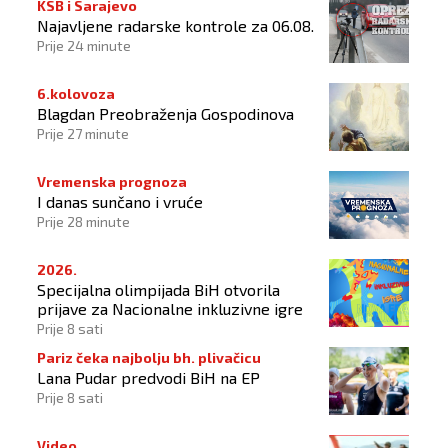
KSB i Sarajevo
Najavljene radarske kontrole za 06.08.
Prije 24 minute
6.kolovoza
Blagdan Preobraženja Gospodinova
Prije 27 minute
Vremenska prognoza
I danas sunčano i vruće
Prije 28 minute
2026.
Specijalna olimpijada BiH otvorila
prijave za Nacionalne inkluzivne igre
Prije 8 sati
Pariz čeka najbolju bh. plivačicu
Lana Pudar predvodi BiH na EP
Prije 8 sati
Video