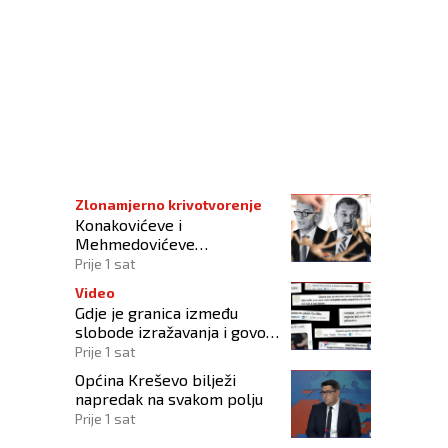
europski Kiseljak
Zlonamjerno krivotvorenje
Konakovićeve i
Mehmedovićeve
manipulacije ne osporavaju
Prije 1 sat
zahtjeve Hrvata
Video
Gdje je granica između
slobode izražavanja i govora
mržnje?
Prije 1 sat
Općina Kreševo bilježi
napredak na svakom polju
Prije 1 sat