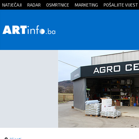
NATJEČAJI
RADAR
OSMRTNICE
MARKETING
POŠALJITE VIJEST
Početna
Vijesti
Sport
Kultura
Crna
kronika
Politika
Zanimljivosti