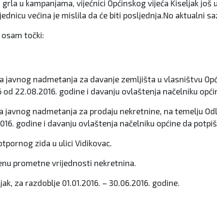
do grla u kampanjama, vijećnici Općinskog vijeća Kiseljak još
dnicu većina je mislila da će biti posljednja.No aktualni s
 osam točki:
a javnog nadmetanja za davanje zemljišta u vlasništvu Opći
16 od 22.08.2016. godine i davanju ovlaštenja načelniku opć
 javnog nadmetanja za prodaju nekretnine, na temelju Odluk
2016. godine i davanju ovlaštenja načelniku općine da potp
tpornog zida u ulici Vidikovac.
enu prometne vrijednosti nekretnina.
eljak, za razdoblje 01.01.2016. – 30.06.2016. godine.