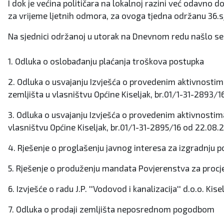
I dok je većina političara na lokalnoj razini već odavno 
za vrijeme ljetnih odmora, za ovoga tjedna održanu 36.sje
Na sjednici održanoj u utorak na Dnevnom redu našlo se
1. Odluka o oslobađanju plaćanja troškova postupka
2. Odluka o usvajanju Izvješća o provedenim aktivnostim
zemljišta u vlasništvu Općine Kiseljak, br.01/1-31-2893/
3. Odluka o usvajanju Izvješća o provedenim aktivnostima
vlasništvu Općine Kiseljak, br.01/1-31-2895/16 od 22.08.
4. Rješenje o proglašenju javnog interesa za izgradnju po
5. Rješenje o produženju mandata Povjerenstva za procj
6. Izvješće o radu J.P. ''Vodovod i kanalizacija'' d.o.o. Kis
7. Odluka o prodaji zemljišta neposrednom pogodbom