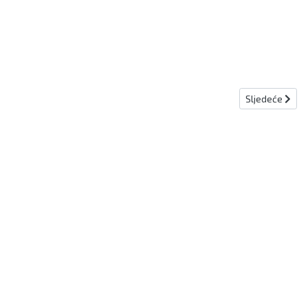
Sljedeći člana
Sljedeće