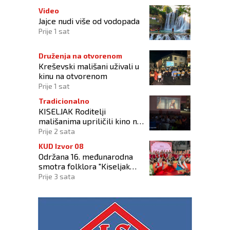
Video
Jajce nudi više od vodopada
Prije 1 sat
Druženja na otvorenom
Kreševski mališani uživali u
kinu na otvorenom
Prije 1 sat
Tradicionalno
KISELJAK Roditelji
mališanima upriličili kino na
otvorenom
Prije 2 sata
KUD Izvor 08
Održana 16. međunarodna
smotra folklora "Kiseljak
2026"
Prije 3 sata