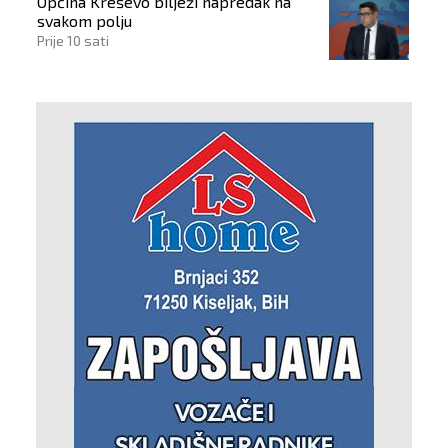
Općina Kreševo bilježi napredak na
svakom polju
Prije 10 sati