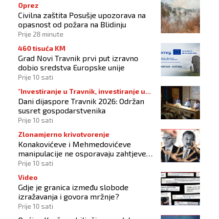
Oprez
Civilna zaštita Posušje upozorava na
opasnost od požara na Blidinju
Prije 28 minute
460 tisuća KM
Grad Novi Travnik prvi put izravno
dobio sredstva Europske unije
Prije 10 sati
"Investiranje u Travnik, investiranje u
Dani dijaspore Travnik 2026: Održan
budućnost"
susret gospodarstvenika
Prije 10 sati
Zlonamjerno krivotvorenje
Konakovićeve i Mehmedovićeve
manipulacije ne osporavaju zahtjeve
Hrvata
Prije 10 sati
Video
Gdje je granica između slobode
izražavanja i govora mržnje?
Prije 10 sati