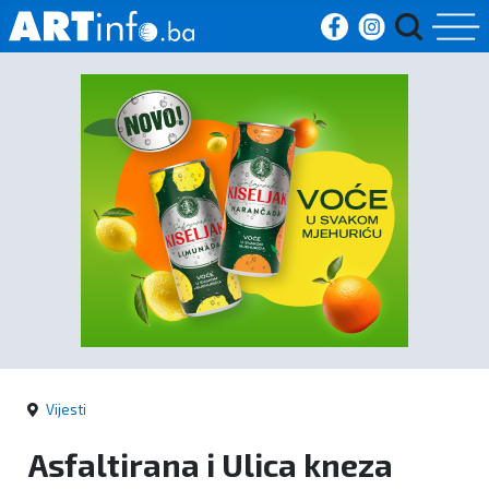
Početna
Vijesti
Sport
Kultura
Crna
kronika
Vijesti
Politika
Asfaltirana i Ulica kneza
Zanimljivosti