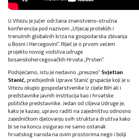
U Vitezu je jučer održana znanstveno-stručna
konferencija pod nazivom „Utjecaj proteklih i
trenutnih globalnih kriza na gospodarska zbivanja
u Bosni i Hercegovini“. Riječ je o prvom većem
projektu novog vodstva udruge
bosanskohercegovačkih Hrvata „Prsten“.
Podsjećamo, istu je nedavno „preuzeo“
Svjetlan
Stanić,
predsjednik Uprave Stanić grupacije koji je u
Vitezu okupio gospodarstvenike iz cijele BiH ali i
predstavnike javnih institucija kao i hrvatske
političke predstavnike. Jedan od ciljeva Udruge je,
kako je kazao, upravo raditi na zajedništvu odnosno
zajedničkom djelovanju svih struktura društva kako
bi se na koncu osigurao ne samo ostanak
hrvatskog naroda na ovim prostorima nego i bolji