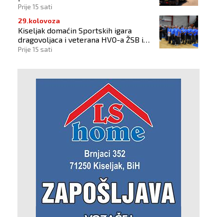
Prije 15 sati
29.kolovoza
Kiseljak domaćin Sportskih igara
dragovoljaca i veterana HVO-a ŽSB i
Dana branitelja
Prije 15 sati