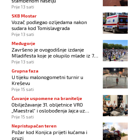
stambenom naselju
Prije 13 sati
SKB Mostar
Vozač podlegao ozljedama nakon
sudara kod Tomislavgrada
Prije 13 sati
Međugorje
Završeno je ovogodišnje izdanje
Mladifesta koje je okupilo mlade iz 73
zemlje svijeta
Prije 13 sati
Grupna faza
U tijeku malonogometni turnir u
Kreševu
Prije 15 sati
Čuvanje uspomene na branitelje
Obilježavanje 31. obljetnice VRO
„Maestral“ i oslobođenja Jajca uz
pokroviteljstvo HNS-a BiH
Prije 15 sati
Nepristupačan teren
Požar kod Konjica prijeti kućama i
pruzi