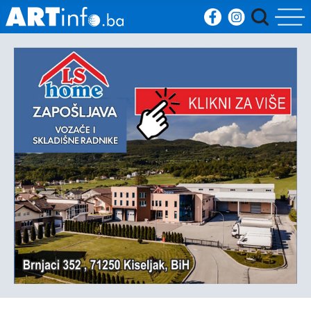
Početna
Vijesti
Sport
Kultura
Crna
kronika
Politika
Zanimljivosti