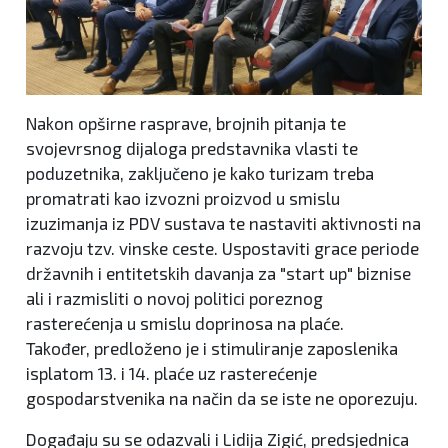
Nakon opširne rasprave, brojnih pitanja te
svojevrsnog dijaloga predstavnika vlasti te
poduzetnika, zaključeno je kako turizam treba
promatrati kao izvozni proizvod u smislu
izuzimanja iz PDV sustava te nastaviti aktivnosti na
razvoju tzv. vinske ceste. Uspostaviti grace periode
državnih i entitetskih davanja za "start up" biznise
ali i razmisliti o novoj politici poreznog
rasterećenja u smislu doprinosa na plaće.
Također, predloženo je i stimuliranje zaposlenika
isplatom 13. i 14. plaće uz rasterećenje
gospodarstvenika na način da se iste ne oporezuju.
Događaju su se odazvali i Lidija Zigić, predsjednica