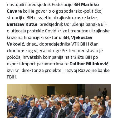
nastupili i predsjednik Federacije BiH
Marinko
Čavara
koji je govorio o gospodarsko-političkoj
situaciji u BiH u svjetlu ukrajinsko-ruske krize,
Berislav Kutle
, predsjednik Udruženja banaka BiH,
o utjecaju protekle Covid krize i trenutne ukrajinske
krize na financijski sektor u BiH,
Vjekoslav
Vuković,
dr.sc., dopredsjednika VTK BiH i član
ekonomskog vijeća udruge Prsten predstavio je
položaj hrvatskih kompanija na tržištu BiH po
export-import parametrima te
Dalibor Milinković
,
izvršni direktor za projekte i razvoj Razvojne banke
FBIH.