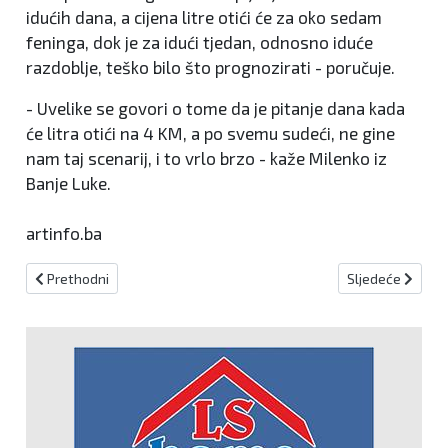
idućih dana, a cijena litre otići će za oko sedam
feninga, dok je za idući tjedan, odnosno iduće
razdoblje, teško bilo što prognozirati - poručuje.
- Uvelike se govori o tome da je pitanje dana kada
će litra otići na 4 KM, a po svemu sudeći, ne gine
nam taj scenarij, i to vrlo brzo - kaže Milenko iz
Banje Luke.
artinfo.ba
Prethodni članak: Agencija za sigurnost hrane BiH i INZ potpisali
Sljedeći članak: 
Prethodni
Sljedeće