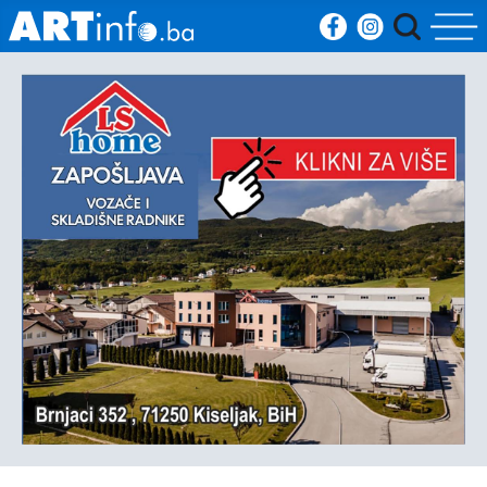
Početna
Vijesti
Sport
Kultura
Crna
kronika
Politika
Zanimljivosti