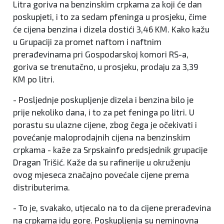
Litra goriva na benzinskim crpkama za koji će dan
poskupjeti, i to za sedam pfeninga u prosjeku, čime
će cijena benzina i dizela dostići 3,46 KM. Kako kažu
u Grupaciji za promet naftom i naftnim
prerađevinama pri Gospodarskoj komori RS-a,
goriva se trenutačno, u prosjeku, prodaju za 3,39
KM po litri.
- Posljednje poskupljenje dizela i benzina bilo je
prije nekoliko dana, i to za pet feninga po litri. U
porastu su ulazne cijene, zbog čega je očekivati i
povećanje maloprodajnih cijena na benzinskim
crpkama - kaže za Srpskainfo predsjednik grupacije
Dragan Trišić. Kaže da su rafinerije u okruženju
ovog mjeseca značajno povećale cijene prema
distributerima.
- To je, svakako, utjecalo na to da cijene prerađevina
na crpkama idu gore. Poskupljenja su neminovna