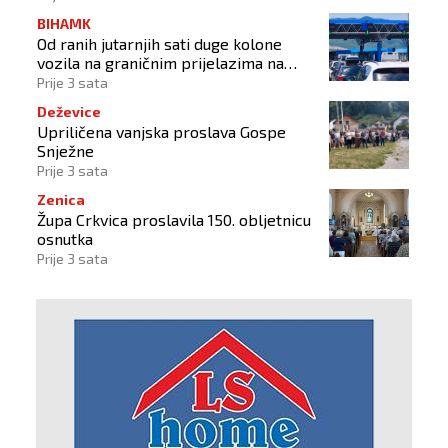
BIHAMK
Od ranih jutarnjih sati duge kolone
vozila na graničnim prijelazima na
izlazu iz BiH
Prije 3 sata
Deževice
Upriličena vanjska proslava Gospe
Snježne
Prije 3 sata
Zenica
Župa Crkvica proslavila 150. obljetnicu
osnutka
Prije 3 sata