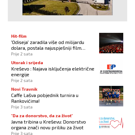
Hit-film
'Odiseja' zaradila više od milijardu
dolara, postala najuspješniji film
Christophera Nolana
Prije 2 sata
Utorak i srijeda
Kreševo : Najava isključenja električne
energije
Prije 2 sata
Novi Travnik
Caffe Lašva pobjednik turnira u
Rankovićima!
Prije 3 sata
"Da za donorstvo, da za život"
Javna tribina u Kreševu: Donorstvo
organa znači novu priliku za život
Prije 3 sata