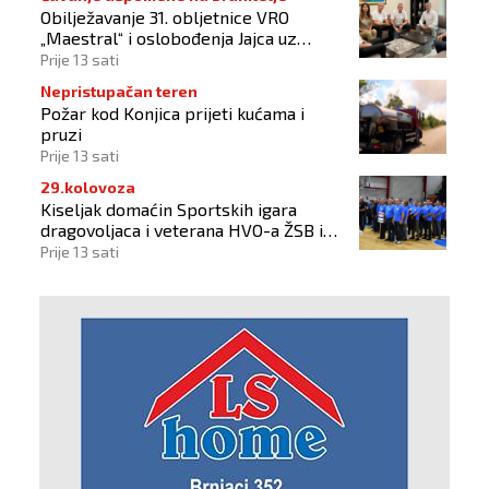
Obilježavanje 31. obljetnice VRO
„Maestral“ i oslobođenja Jajca uz
pokroviteljstvo HNS-a BiH
Prije 13 sati
Nepristupačan teren
Požar kod Konjica prijeti kućama i
pruzi
Prije 13 sati
29.kolovoza
Kiseljak domaćin Sportskih igara
dragovoljaca i veterana HVO-a ŽSB i
Dana branitelja
Prije 13 sati