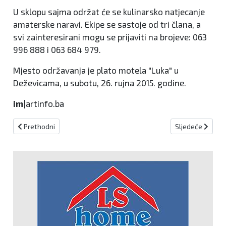
U sklopu sajma održat će se kulinarsko natjecanje
amaterske naravi. Ekipe se sastoje od tri člana, a
svi zainteresirani mogu se prijaviti na brojeve: 063
996 888 i 063 684 979.
Mjesto održavanja je plato motela "Luka" u
Deževicama, u subotu, 26. rujna 2015. godine.
im
|artinfo.ba
Prethodni članak: KREŠEVO: NAČELNIK UGOSTIO I DARIVAO RODILJE
Sljedeći člana
Prethodni
Sljedeće