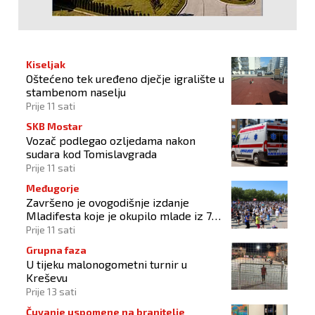
Kiseljak
Oštećeno tek uređeno dječje igralište u
stambenom naselju
Prije 11 sati
SKB Mostar
Vozač podlegao ozljedama nakon
sudara kod Tomislavgrada
Prije 11 sati
Međugorje
Završeno je ovogodišnje izdanje
Mladifesta koje je okupilo mlade iz 73
zemlje svijeta
Prije 11 sati
Grupna faza
U tijeku malonogometni turnir u
Kreševu
Prije 13 sati
Čuvanje uspomene na branitelje