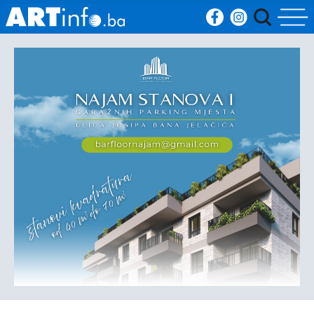
Početna
Vijesti
Sport
Kultura
Crna
kronika
Politika
Zanimljivosti