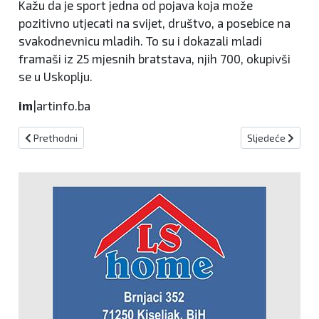
Kažu da je sport jedna od pojava koja može
pozitivno utjecati na svijet, društvo, a posebice na
svakodnevnicu mladih. To su i dokazali mladi
framaši iz 25 mjesnih bratstava, njih 700, okupivši
se u Uskoplju.
im
|artinfo.ba
Prethodni članak: KREŠEVO: GASTRO SAJAM "DEŽEVICE 2015."
Sljedeći članak
Prethodni
Sljedeće