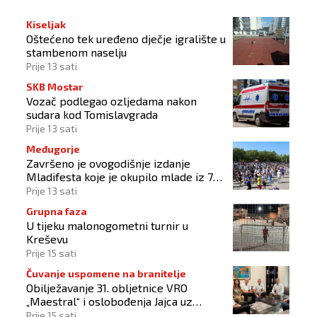
Kiseljak
Oštećeno tek uređeno dječje igralište u
stambenom naselju
Prije 13 sati
SKB Mostar
Vozač podlegao ozljedama nakon
sudara kod Tomislavgrada
Prije 13 sati
Međugorje
Završeno je ovogodišnje izdanje
Mladifesta koje je okupilo mlade iz 73
zemlje svijeta
Prije 13 sati
Grupna faza
U tijeku malonogometni turnir u
Kreševu
Prije 15 sati
Čuvanje uspomene na branitelje
Obilježavanje 31. obljetnice VRO
„Maestral“ i oslobođenja Jajca uz
pokroviteljstvo HNS-a BiH
Prije 15 sati