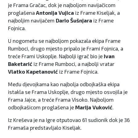
je Frama Gračac, dok je najboljom navijačicom
proglašena
Antonija Vujica
iz Frame Kiseljak, a
najboljim navijačem
Dario Šušnjara
iz Frame
Fojnica.
U nogometu se najboljom pokazala ekipa Frame
Rumboci, drugo mjesto pripalo je Frami Fojnica, a
treće Frami Uskoplje. Najbolji igrač bio je
Ivan
Baketarić
iz Frame Rumboci, a najbolji vratar
Vlatko Kapetanović
iz Frame Fojnica.
Među djevojkama kao najbolja odbojkaška ekipa
istakla se Frama Uskoplje, drugo mjesto osvojila je
Frama Jajce, a treće Frama Visoko. Najboljom
odbojkašicom proglašena je
Marija Vuković
.
Iz Kreševa je na Igre otputovao 61 sudionik dok je 36
Framaša predstavljalo Kiseljak.