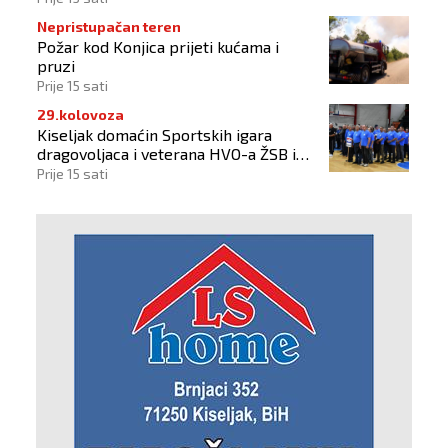
Nepristupačan teren
Požar kod Konjica prijeti kućama i
pruzi
Prije 15 sati
29.kolovoza
Kiseljak domaćin Sportskih igara
dragovoljaca i veterana HVO-a ŽSB i
Dana branitelja
Prije 15 sati