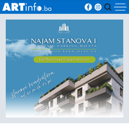
Početna
Vijesti
Sport
Kultura
Crna
kronika
Politika
Zanimljivosti