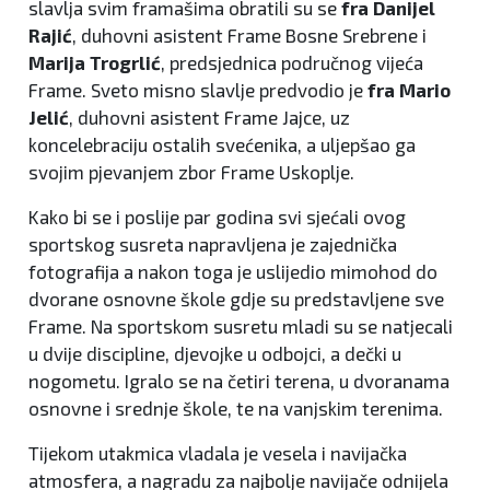
slavlja svim framašima obratili su se
fra Danijel
Rajić
, duhovni asistent Frame Bosne Srebrene i
Marija Trogrlić
, predsjednica područnog vijeća
Frame. Sveto misno slavlje predvodio je
fra Mario
Jelić
, duhovni asistent Frame Jajce, uz
koncelebraciju ostalih svećenika, a uljepšao ga
svojim pjevanjem zbor Frame Uskoplje.
Kako bi se i poslije par godina svi sjećali ovog
sportskog susreta napravljena je zajednička
fotografija a nakon toga je uslijedio mimohod do
dvorane osnovne škole gdje su predstavljene sve
Frame. Na sportskom susretu mladi su se natjecali
u dvije discipline, djevojke u odbojci, a dečki u
nogometu. Igralo se na četiri terena, u dvoranama
osnovne i srednje škole, te na vanjskim terenima.
Tijekom utakmica vladala je vesela i navijačka
atmosfera, a nagradu za najbolje navijače odnijela