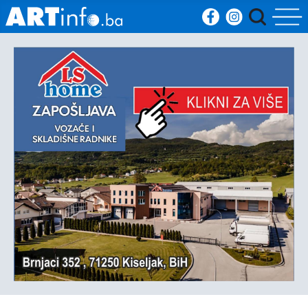
Početna
Vijesti
Sport
Kultura
Crna
kronika
Politika
Zanimljivosti