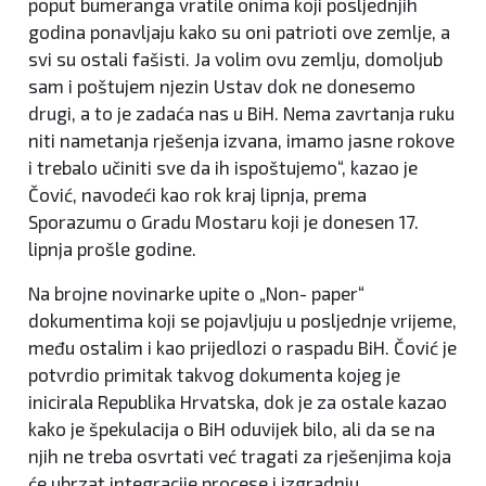
poput bumeranga vratile onima koji posljednjih
godina ponavljaju kako su oni patrioti ove zemlje, a
svi su ostali fašisti. Ja volim ovu zemlju, domoljub
sam i poštujem njezin Ustav dok ne donesemo
drugi, a to je zadaća nas u BiH. Nema zavrtanja ruku
niti nametanja rješenja izvana, imamo jasne rokove
i trebalo učiniti sve da ih ispoštujemo“, kazao je
Čović, navodeći kao rok kraj lipnja, prema
Sporazumu o Gradu Mostaru koji je donesen 17.
lipnja prošle godine.
Na brojne novinarke upite o „Non- paper“
dokumentima koji se pojavljuju u posljednje vrijeme,
među ostalim i kao prijedlozi o raspadu BiH. Čović je
potvrdio primitak takvog dokumenta kojeg je
inicirala Republika Hrvatska, dok je za ostale kazao
kako je špekulacija o BiH oduvijek bilo, ali da se na
njih ne treba osvrtati već tragati za rješenjima koja
će ubrzat integracije procese i izgradnju