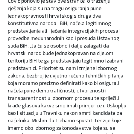
Čović ponovio je stav ove stranke o traženju
rješenja koja su na tragu osiguranja pune
jednakopravnosti hrvatskog s druga dva
konstitutivna naroda i BiH, načela legitimnog
predstavljanja ali i jačanja integracijskih procesa i
provedbe međunarodnih kao i presuda Ustavnog
suda BiH. „Ja ću se osobno i dalje zalagati da
hrvatski narod bude jednakopravan na cijelom
teritoriju BiH te ga predstavljaju legitimno izabrani
predstavnici. Prioritet su nam izmjene Izbornog
zakona, bezbroj je uvjetno rečeno tehničkih pitanja
koja moramo precizno definirati kako bi osigurali
načela pune demokratičnosti, otvorenosti i
transparentnost u izbornom procesu te spriječili
krađe glasova kakve smo imali primjerice u Uskoplju
kao i situaciju u Travniku nakon smrti kandidata za
načelnika. Mislim da trebamo spustiti tenzije koje
imamo oko izbornog zakonodavstva koje su se