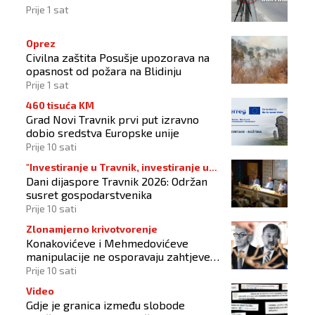
Prije 1 sat
Oprez
Civilna zaštita Posušje upozorava na
opasnost od požara na Blidinju
Prije 1 sat
460 tisuća KM
Grad Novi Travnik prvi put izravno
dobio sredstva Europske unije
Prije 10 sati
"Investiranje u Travnik, investiranje u
Dani dijaspore Travnik 2026: Održan
budućnost"
susret gospodarstvenika
Prije 10 sati
Zlonamjerno krivotvorenje
Konakovićeve i Mehmedovićeve
manipulacije ne osporavaju zahtjeve
Hrvata
Prije 10 sati
Video
Gdje je granica između slobode