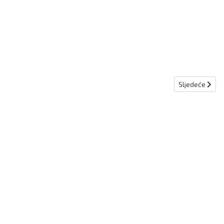
Sljedeći člana
Sljedeće