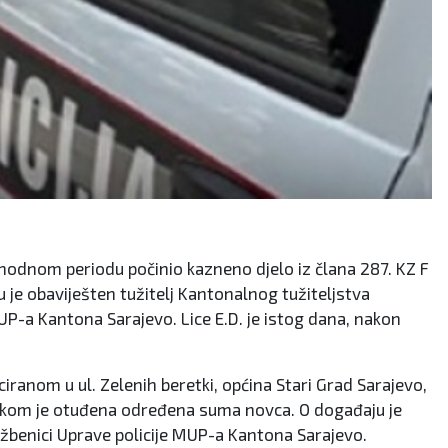
thodnom periodu počinio kazneno djelo iz člana 287. KZ F
ju je obaviješten tužitelj Kantonalnog tužiteljstva
UP-a Kantona Sarajevo. Lice E.D. je istog dana, nakon
iranom u ul. Zelenih beretki, općina Stari Grad Sarajevo,
rilikom je otuđena određena suma novca. O događaju je
lužbenici Uprave policije MUP-a Kantona Sarajevo.