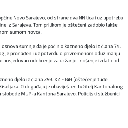
općine Novo Sarajevo, od strane dva NN lica i uz upotrebu
dine iz Sarajeva. Tom prilikom je oštećeni zadobio lakše
eđenom sumom novca.
a osnova sumnje da je počinio kazneno djelo iz člana 74.
stog je pronađen i uz potvrdu o privremenom oduzimanju
je posjedovao odobrenje za držanje i nošenje izdato od
zneno djelo iz člana 293. KZ F BiH (oštećenje tuđe
z Kiseljaka. O događaju je obaviješten tužitelj Kantonalnog
ih slobode MUP-a Kantona Sarajevo. Policijski službenici