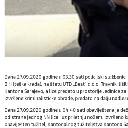
Dana 27.09.2020.godine u 03.30 sati policijski službenic
BiH (teška krađa), na štetu UTD „Best“ d.o.o. Travnik, liš
Kantona Sarajevo, a lice predato u prostorije Jedinice z
izvršene kriminalističke obrade, predato na dalju nadle
Dana 27.09.2020.godine u 04.40 sati obaviještena je dežur
od strane jednog NN lica i uz prijetnju nožem, izvršeno 
obaviješten tužitelj Kantonalnog tužiteljstva Kantona Sa