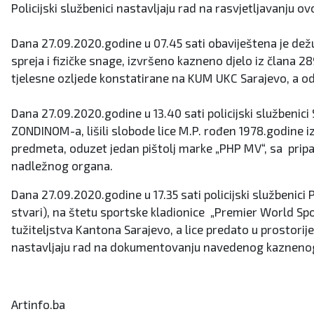
Policijski službenici nastavljaju rad na rasvjetljavanju ovo
Dana 27.09.2020.godine u 07.45 sati obaviještena je dežu
spreja i fizičke snage, izvršeno kazneno djelo iz člana 28
tjelesne ozljede konstatirane na KUM UKC Sarajevo, a 
Dana 27.09.2020.godine u 13.40 sati policijski službenic
ZONDINOM-a, lišili slobode lice M.P. rođen 1978.godine 
predmeta, oduzet jedan pištolj marke „PHP MV“, sa pripa
nadležnog organa.
Dana 27.09.2020.godine u 17.35 sati policijski službenici
stvari), na štetu sportske kladionice „Premier World Sport
tužiteljstva Kantona Sarajevo, a lice predato u prostorij
nastavljaju rad na dokumentovanju navedenog kaznenog d
Artinfo.ba