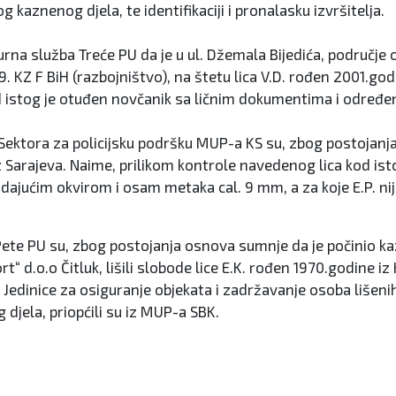
g kaznenog djela, te identifikaciji i pronalasku izvršitelja.
rna služba Treće PU da je u ul. Džemala Bijedića, područje 
9. KZ F BiH (razbojništvo), na štetu lica V.D. rođen 2001.go
od istog je otuđen novčanik sa ličnim dokumentima i odr
i Sektora za policijsku podršku MUP-a KS su, zbog postojanj
iz Sarajeva. Naime, prilikom kontrole navedenog lica kod i
dajućim okvirom i osam metaka cal. 9 mm, a za koje E.P. ni
 Pete PU su, zbog postojanja osnova sumnje da je počinio ka
“ d.o.o Čitluk, lišili slobode lice E.K. rođen 1970.godine i
e Jedinice za osiguranje objekata i zadržavanje osoba lišen
jela, priopćili su iz MUP-a SBK.