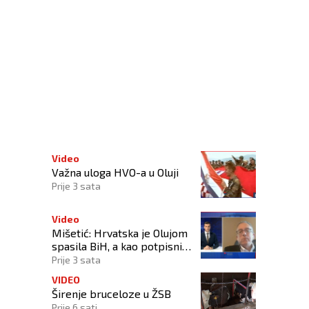
Video
Važna uloga HVO-a u Oluji
Prije 3 sata
Video
Mišetić: Hrvatska je Olujom
spasila BiH, a kao potpisnica
Daytona ima puno pravo
Prije 3 sata
štititi hrvatski narod
VIDEO
Širenje bruceloze u ŽSB
Prije 6 sati