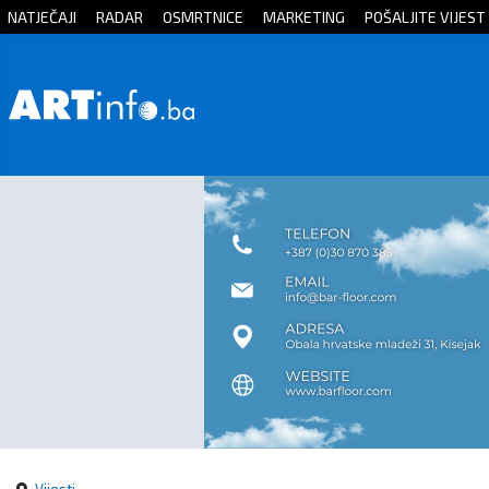
NATJEČAJI
RADAR
OSMRTNICE
MARKETING
POŠALJITE VIJEST
Početna
Vijesti
Sport
Kultura
Crna
kronika
Politika
Zanimljivosti