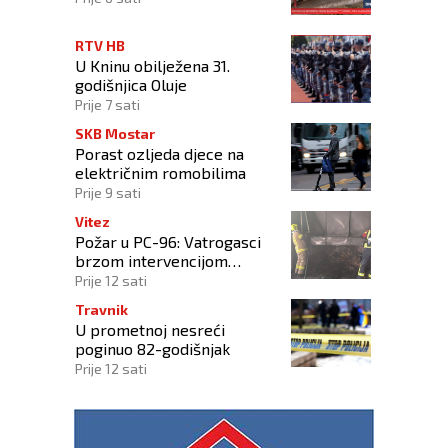
RTV HB
U Kninu obilježena 31.
godišnjica Oluje
Prije 7 sati
SKB Mostar
Porast ozljeda djece na
električnim romobilima
Prije 9 sati
Vitez
Požar u PC-96: Vatrogasci
brzom intervencijom
spriječili širenje vatre na
Prije 12 sati
okolne objekte
Travnik
U prometnoj nesreći
poginuo 82-godišnjak
Prije 12 sati