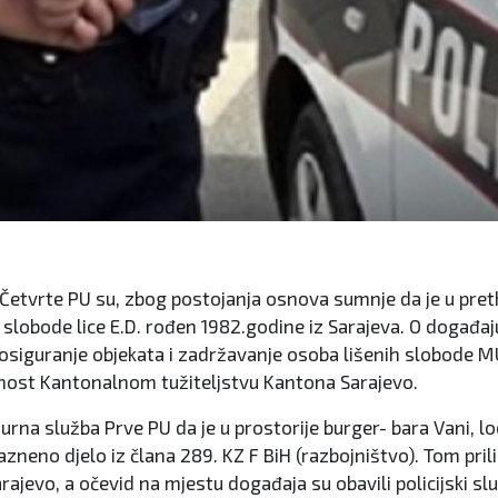
i Četvrte PU su, zbog postojanja osnova sumnje da je u pre
ili slobode lice E.D. rođen 1982.godine iz Sarajeva. O događa
a osiguranje objekata i zadržavanje osoba lišenih slobode M
žnost Kantonalnom tužiteljstvu Kantona Sarajevo.
na služba Prve PU da je u prostorije burger- bara Vani, loc
kazneno djelo iz člana 289. KZ F BiH (razbojništvo). Tom p
rajevo, a očevid na mjestu događaja su obavili policijski s