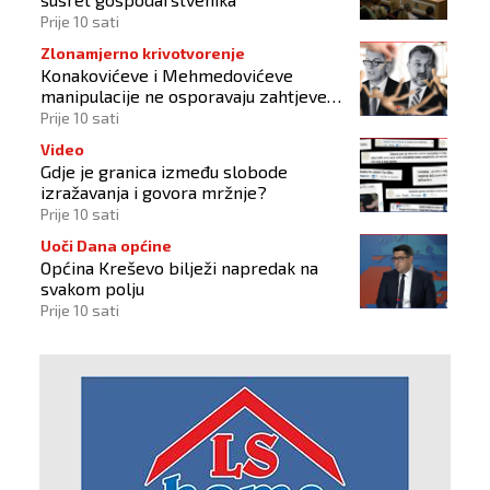
Prije 10 sati
Zlonamjerno krivotvorenje
Konakovićeve i Mehmedovićeve
manipulacije ne osporavaju zahtjeve
Hrvata
Prije 10 sati
Video
Gdje je granica između slobode
izražavanja i govora mržnje?
Prije 10 sati
Uoči Dana općine
Općina Kreševo bilježi napredak na
svakom polju
Prije 10 sati