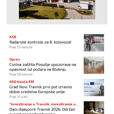
KSB
Radarske kontrole za 8. kolovoza!
Prije 55 minute
Oprez
Civilna zaštita Posušje upozorava na
opasnost od požara na Blidinju
Prije 58 minute
460 tisuća KM
Grad Novi Travnik prvi put izravno
dobio sredstva Europske unije
Prije 10 sati
"Investiranje u Travnik, investiranje u
Dani dijaspore Travnik 2026: Održan
budućnost"
susret gospodarstvenika