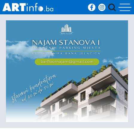
Početna
Vijesti
Sport
Kultura
Crna
kronika
Politika
Zanimljivosti