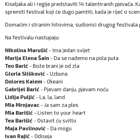
Kiseljaka ali i regije predstaviti 14 talentiranih pjevača
spremiti festival koji će dugo pamtiti, kada je riječ o sce
Domaćim i stranim hitovima, sudionici drugog festivala poku
Na festivalu nastupaju:
Nikolina Marušić
- Ima jedan svijet
Marija Elena Šain
- Da se nađemo na pola puta
Teo Barić
- Bože brani je od zla
Gloria Slišković
- Uzbuna
Dolores Kalem
- Okeani
Gabrijel Barić
- Pjevam danju, pjevam noću
Lidija Puljić
- La, la, land
Mia Mrnjavac
- Ja sam za ples
Mia Barišić
- Listen to your heart
Tea Barišić
- Ostavit ću svitlo
Maja Pavlinović
- Da mogu
Ivan Rajić
- Odiseja