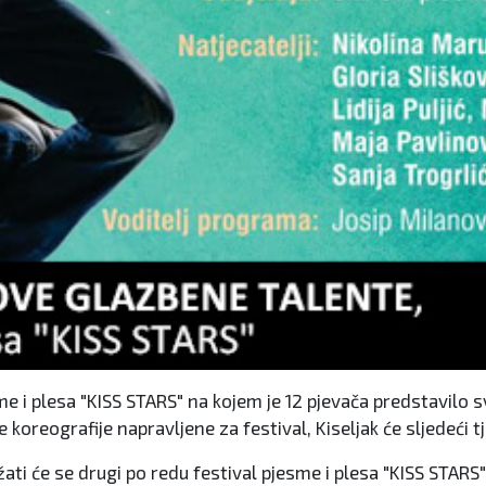
 i plesa "KISS STARS" na kojem je 12 pjevača predstavilo sv
ne koreografije napravljene za festival, Kiseljak će sljedeći
ržati će se drugi po redu festival pjesme i plesa "KISS STAR