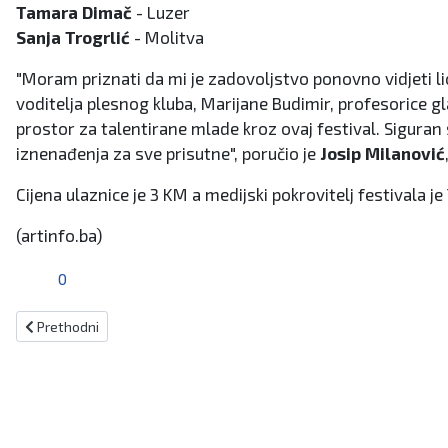
Tamara Dimač
- Luzer
Sanja Trogrlić
- Molitva
"Moram priznati da mi je zadovoljstvo ponovno vidjeti lic
voditelja plesnog kluba, Marijane Budimir, profesorice gl
prostor za talentirane mlade kroz ovaj festival. Siguran
iznenađenja za sve prisutne", poručio je
Josip Milanović
Cijena ulaznice je 3 KM a medijski pokrovitelj festivala je
(artinfo.ba)
0
Prethodni članak: TRAVNIK: USKORO DAN OPĆINE
Prethodni