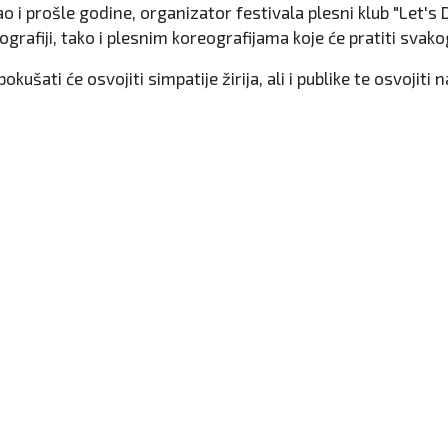
. Kao i prošle godine, organizator festivala plesni klub "Let
nografiji, tako i plesnim koreografijama koje će pratiti svak
šati će osvojiti simpatije žirija, ali i publike te osvojiti n