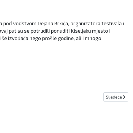
ipa pod vodstvom Dejana Brkića, organizatora festivala i
aj put su se potrudili ponuditi Kiseljaku mjesto i
više izvođača nego prošle godine, ali i mnogo
Sljedeći član
Sljedeće