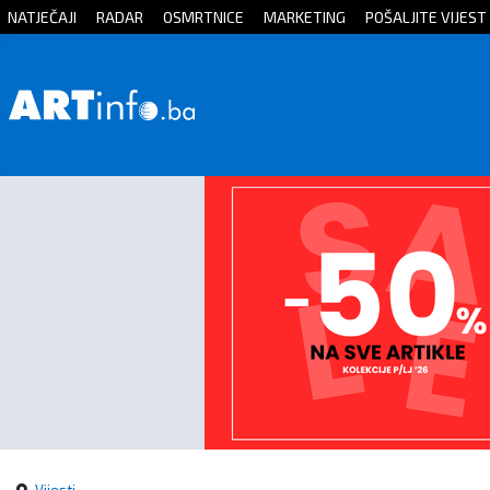
NATJEČAJI
RADAR
OSMRTNICE
MARKETING
POŠALJITE VIJEST
Početna
Vijesti
Sport
Kultura
Crna
kronika
Politika
Zanimljivosti