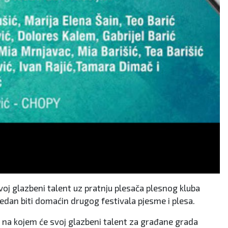
oj glazbeni talent uz pratnju plesača plesnog kluba
 tjedan biti domaćin drugog festivala pjesme i plesa.
S" na kojem će svoj glazbeni talent za građane grada