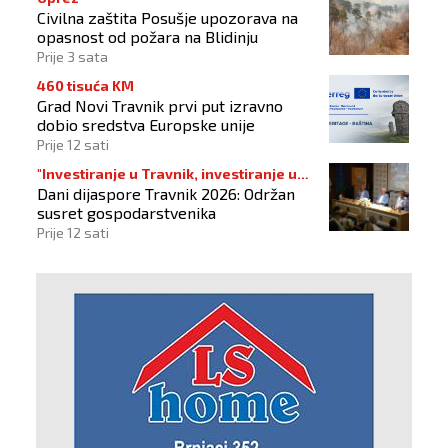
Civilna zaštita Posušje upozorava na
opasnost od požara na Blidinju
Prije 3 sata
460 tisuća KM
Grad Novi Travnik prvi put izravno
dobio sredstva Europske unije
Prije 12 sati
"Investiranje u Travnik, investiranje u
Dani dijaspore Travnik 2026: Održan
budućnost"
susret gospodarstvenika
Prije 12 sati