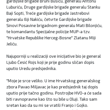
gardijske brigade Bruni Bušiću, generalu Antonu
Luburiću, Druge gardijske brigade generalu Stanku
Baji Sopti, Treće gardijske brigade Jastrebovi
generalu Iliji Nakiću, četvrte Gardijske brigade
Sinovi Posavine brigadnom generalu Mati Bilonjiću,
te komandantu Specijalne policije MUP-a tzv.
"Hrvatske Republike Herceg-Bosne" Zlatanu Miji
Jeliću.
Najuporniji u realizaciji ove inicijative bio je general
Ljubo Ćesić Rojs koji je prije godinu sličan dopis
uputio Uredu predsjednika.
"Moje je srce veliko. U ime Hrvatskog generalskog
zbora Pavao Miljavac je kao predsjednik taj dopis
uputio prije tačno godinu. Postrojbe HVO-a će sada
biti ravnopravne kao što su bile u Oluji. Tako sam
sretan kao da su mi se vratili Franjo i Gojko.