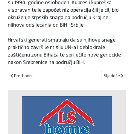
su 1994. godine oslobođeni Kupres i kupreška
visoravan te je započet niz operacija čiji je cilj bio
okruženje srpskih snaga na području Krajine i
njihova odsijecanja od BiH i Srbije.
Hrvatski generali smatraju da su njihove snage
praktično završile misiju UN-a i deblokirale
zaštićenu zonu Bihaća te spriječile nove genocide
nakon Srebrenice na području BiH.
Prethodni članak: Za izgradnju dionice Tarčin - Ivan grant EU od ok
Sljedeći članak
Prethodni
Sljedeće