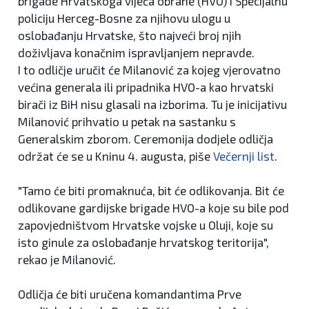
brigade Hrvatskoga vijeća obrane (HVO) i Specijalnu
policiju Herceg-Bosne za njihovu ulogu u
oslobađanju Hrvatske, što najveći broj njih
doživljava konačnim ispravljanjem nepravde.
I to odličje uručit će Milanović za kojeg vjerovatno
većina generala ili pripadnika HVO-a kao hrvatski
birači iz BiH nisu glasali na izborima. Tu je inicijativu
Milanović prihvatio u petak na sastanku s
Generalskim zborom. Ceremonija dodjele odličja
održat će se u Kninu 4. augusta, piše
Večernji list
.
"Tamo će biti promaknuća, bit će odlikovanja. Bit će
odlikovane gardijske brigade HVO-a koje su bile pod
zapovjedništvom Hrvatske vojske u Oluji, koje su
isto ginule za oslobađanje hrvatskog teritorija",
rekao je Milanović.
Odličja će biti uručena komandantima Prve