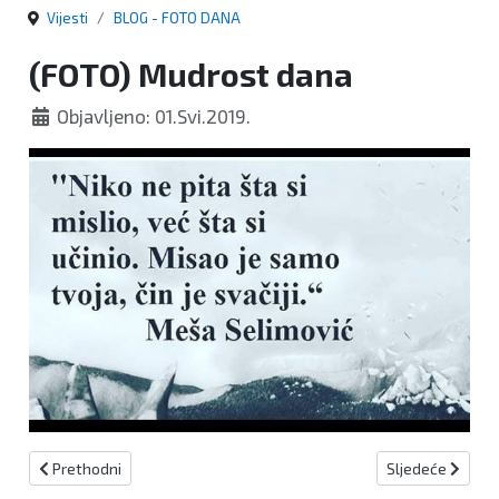
Vijesti
BLOG - FOTO DANA
(FOTO) Mudrost dana
Objavljeno: 01.Svi.2019.
Prethodni članak: Samo kultura
Sljedeći članak: 
Prethodni
Sljedeće