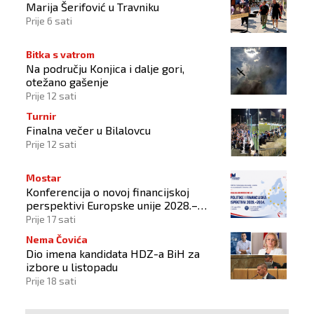
Marija Šerifović u Travniku
Prije 6 sati
Bitka s vatrom
Na području Konjica i dalje gori,
otežano gašenje
Prije 12 sati
Turnir
Finalna večer u Bilalovcu
Prije 12 sati
Mostar
Konferencija o novoj financijskoj
perspektivi Europske unije 2028.–
2034.
Prije 17 sati
Nema Čovića
Dio imena kandidata HDZ-a BiH za
izbore u listopadu
Prije 18 sati