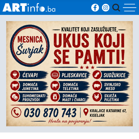
Početna
Vijesti
Sport
Kultura
Crna
kronika
Politika
Zanimljivosti