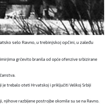
atsko selo Ravno, u trebinjskoj općini, u zaleđu
imirjima grčevito branila od opće ofenzive srbizirane
učanstva.
trebalo oteti Hrvatskoj i priključiti Velikoj Srbiji
lji, njihove razbijene postrojbe okomile su se na Ravno.