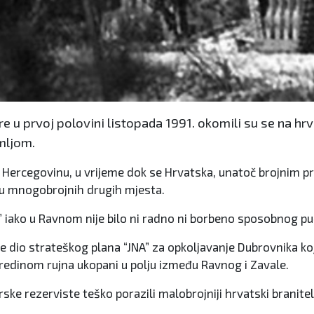
re u prvoj polovini listopada 1991. okomili su se na hrv
emljom.
i Hercegovinu, u vrijeme dok se Hrvatska, unatoč brojnim pr
čaju mnogobrojnih drugih mjesta.
e” iako u Ravnom nije bilo ni radno ni borbeno sposobnog p
dio strateškog plana “JNA” za opkoljavanje Dubrovnika koji je 
sredinom rujna ukopani u polju između Ravnog i Zavale.
orske rezerviste teško porazili malobrojniji hrvatski branite