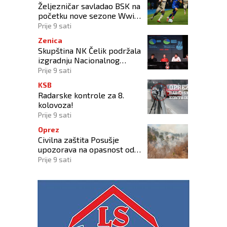
Željezničar savladao BSK na
početku nove sezone Wwin
lige BiH
Prije 9 sati
Zenica
Skupština NK Čelik podržala
izgradnju Nacionalnog
stadiona
Prije 9 sati
KSB
Radarske kontrole za 8.
kolovoza!
Prije 9 sati
Oprez
Civilna zaštita Posušje
upozorava na opasnost od
požara na Blidinju
Prije 9 sati