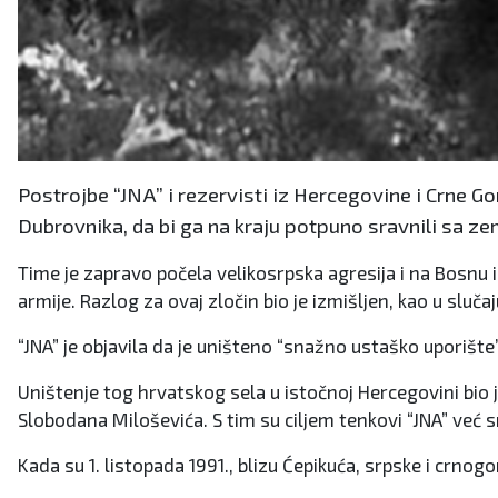
Postrojbe “JNA” i rezervisti iz Hercegovine i Crne Go
Dubrovnika, da bi ga na kraju potpuno sravnili sa z
Time je zapravo počela velikosrpska agresija i na Bosnu 
armije. Razlog za ovaj zločin bio je izmišljen, kao u slu
“JNA” je objavila da je uništeno “snažno ustaško uporišt
Uništenje tog hrvatskog sela u istočnoj Hercegovini bio je 
Slobodana Miloševića. S tim su ciljem tenkovi “JNA” već 
Kada su 1. listopada 1991., blizu Ćepikuća, srpske i crnog