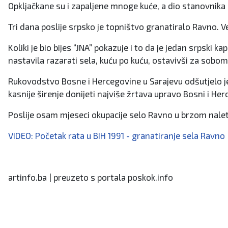
Opkljačkane su i zapaljene mnoge kuće, a dio stanovnika
Tri dana poslije srpsko je topništvo granatiralo Ravno. Ve
Koliki je bio bijes “JNA” pokazuje i to da je jedan srpski k
nastavila razarati sela, kuću po kuću, ostavivši za sobo
Rukovodstvo Bosne i Hercegovine u Sarajevu odšutjelo je na
kasnije širenje donijeti najviše žrtava upravo Bosni i Her
Poslije osam mjeseci okupacije selo Ravno u brzom nale
VIDEO: Početak rata u BIH 1991 - granatiranje sela Ravno
artinfo.ba | preuzeto s portala poskok.info