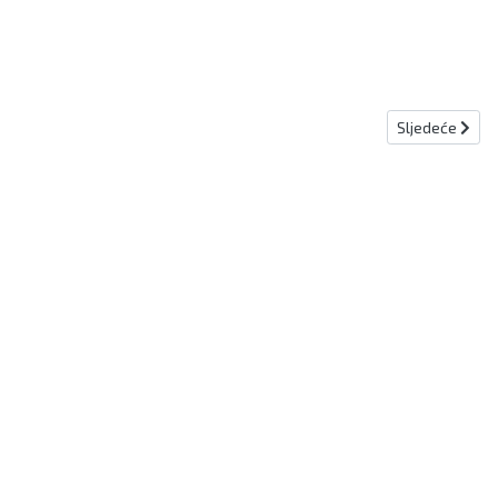
Sljedeći člana
Sljedeće