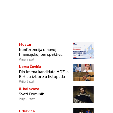
 za romsku djecu
Mostar
Konferencija o novoj
financijskoj perspektivi
Europske unije 2028.–2034.
Prije 7 sati
Nema Čovića
Dio imena kandidata HDZ-a
BiH za izbore u listopadu
Prije 7 sati
8. kolovoza
Sveti Dominik
Prije 8 sati
Grbavica