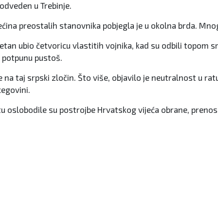
 odveden u Trebinje.
ćina preostalih stanovnika pobjegla je u okolna brda. Mnogi 
apetan ubio četvoricu vlastitih vojnika, kad su odbili topom s
m potpunu pustoš.
 taj srpski zločin. Što više, objavilo je neutralnost u ratu,
cegovini.
tu oslobodile su postrojbe Hrvatskog vijeća obrane, preno