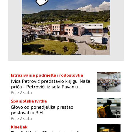
Istraživanje podrijetla i rodoslovlja
Ivica Petrović predstavio knjigu 'Naša
priča - Petrovići iz sela Ravan u
Busovači'
Prije 2 sata
Španjolska tvrtka
Glovo od ponedjeljka prestao
poslovati u BiH
Prije 2 sata
Kiseljak