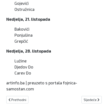
Gojevići
Ostružnica
Nedjelja, 21. listopada
Bakovići
Ponjušina
Grepčić
Nedjelja, 28. listopada
Lužine
Djedov Do
Carev Do
artinfo.ba | preuzeto s portala fojnica-
samostan.com
Prethodni članak: Kiseljak: Obavijest za glasače putem pošte
Sljedeći članak:
Prethodni
Sljedeće