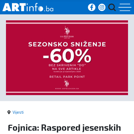
Početna
Vijesti
Sport
Kultura
Crna
kronika
Vijesti
Politika
Fojnica: Raspored jesenskih
Zanimljivosti