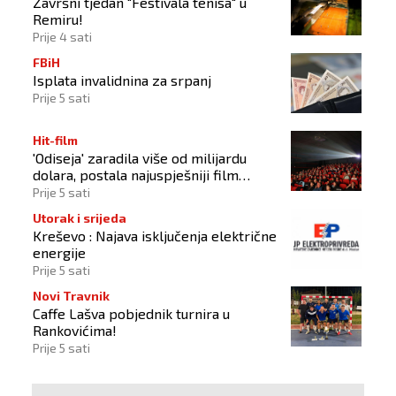
Završni tjedan "Festivala tenisa" u
Remiru!
Prije 4 sati
FBiH
Isplata invalidnina za srpanj
Prije 5 sati
Hit-film
'Odiseja' zaradila više od milijardu
dolara, postala najuspješniji film
Christophera Nolana
Prije 5 sati
Utorak i srijeda
Kreševo : Najava isključenja električne
energije
Prije 5 sati
Novi Travnik
Caffe Lašva pobjednik turnira u
Rankovićima!
Prije 5 sati