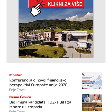
Mostar
Konferencija o novoj financijskoj
perspektivi Europske unije 2028.–
2034.
Prije 7 sati
Nema Čovića
Dio imena kandidata HDZ-a BiH za
izbore u listopadu
Prije 7 sati