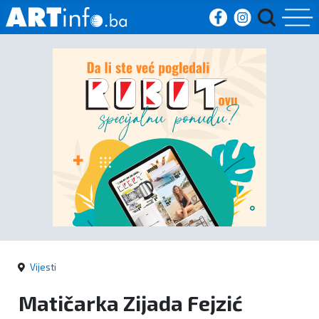
Početna
Vijesti
Sport
Kultura
Crna
kronika
Vijesti
Politika
Matičarka Zijada Fejzić
Zanimljivosti