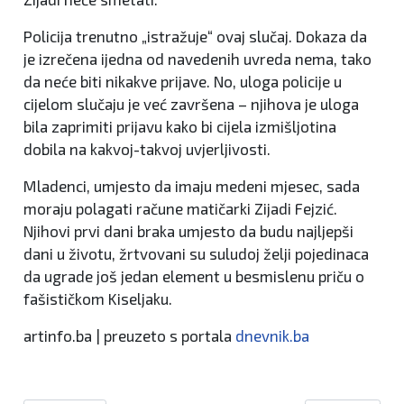
Policija trenutno „istražuje“ ovaj slučaj. Dokaza da
je izrečena ijedna od navedenih uvreda nema, tako
da neće biti nikakve prijave. No, uloga policije u
cijelom slučaju je već završena – njihova je uloga
bila zaprimiti prijavu kako bi cijela izmišljotina
dobila na kakvoj-takvoj uvjerljivosti.
Mladenci, umjesto da imaju medeni mjesec, sada
moraju polagati račune matičarki Zijadi Fejzić.
Njihovi prvi dani braka umjesto da budu najljepši
dani u životu, žrtvovani su suludoj želji pojedinaca
da ugrade još jedan element u besmislenu priču o
fašističkom Kiseljaku.
artinfo.ba | preuzeto s portala
dnevnik.ba