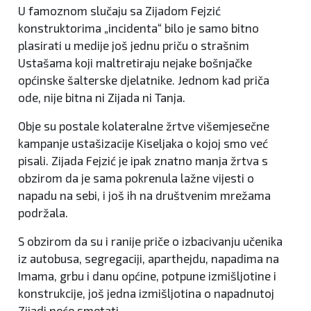
U famoznom slučaju sa Zijadom Fejzić
konstruktorima „incidenta“ bilo je samo bitno
plasirati u medije još jednu priču o strašnim
Ustašama koji maltretiraju nejake bošnjačke
općinske šalterske djelatnike. Jednom kad priča
ode, nije bitna ni Zijada ni Tanja.
Obje su postale kolateralne žrtve višemjesečne
kampanje ustašizacije Kiseljaka o kojoj smo već
pisali. Zijada Fejzić je ipak znatno manja žrtva s
obzirom da je sama pokrenula lažne vijesti o
napadu na sebi, i još ih na društvenim mrežama
podržala.
S obzirom da su i ranije priče o izbacivanju učenika
iz autobusa, segregaciji, aparthejdu, napadima na
Imama, grbu i danu općine, potpune izmišljotine i
konstrukcije, još jedna izmišljotina o napadnutoj
Zijadi neće smetati.