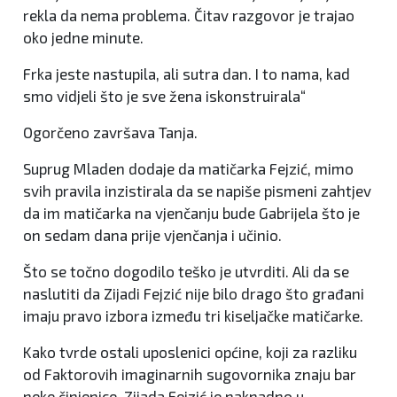
rekla da nema problema. Čitav razgovor je trajao
oko jedne minute.
Frka jeste nastupila, ali sutra dan. I to nama, kad
smo vidjeli što je sve žena iskonstruirala“
Ogorčeno završava Tanja.
Suprug Mladen dodaje da matičarka Fejzić, mimo
svih pravila inzistirala da se napiše pismeni zahtjev
da im matičarka na vjenčanju bude Gabrijela što je
on sedam dana prije vjenčanja i učinio.
Što se točno dogodilo teško je utvrditi. Ali da se
naslutiti da Zijadi Fejzić nije bilo drago što građani
imaju pravo izbora između tri kiseljačke matičarke.
Kako tvrde ostali uposlenici općine, koji za razliku
od Faktorovih imaginarnih sugovornika znaju bar
neke činjenice, Zijada Fejzić je naknadno u