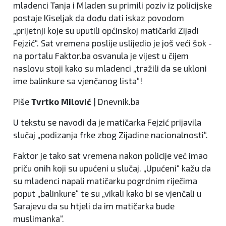
mladenci Tanja i Mladen su primili poziv iz policijske
postaje Kiseljak da dođu dati iskaz povodom
„prijetnji koje su uputili općinskoj matičarki Zijadi
Fejzić“. Sat vremena poslije uslijedio je još veći šok -
na portalu Faktor.ba osvanula je vijest u čijem
naslovu stoji kako su mladenci „tražili da se ukloni
ime balinkure sa vjenčanog lista“!
Piše
Tvrtko Milović
| Dnevnik.ba
U tekstu se navodi da je matičarka Fejzić prijavila
slučaj „podizanja frke zbog Zijadine nacionalnosti“.
Faktor je tako sat vremena nakon policije već imao
priču onih koji su upućeni u slučaj. „Upućeni“ kažu da
su mladenci napali matičarku pogrdnim riječima
poput „balinkure“ te su „vikali kako bi se vjenčali u
Sarajevu da su htjeli da im matičarka bude
muslimanka“.