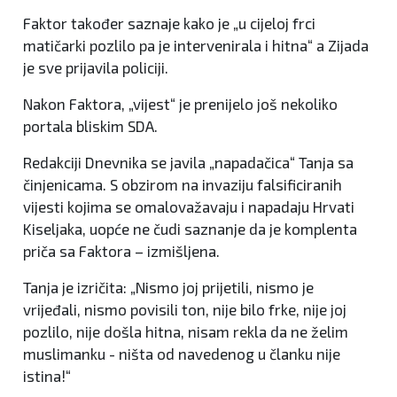
Faktor također saznaje kako je „u cijeloj frci
matičarki pozlilo pa je intervenirala i hitna“ a Zijada
je sve prijavila policiji.
Nakon Faktora, „vijest“ je prenijelo još nekoliko
portala bliskim SDA.
Redakciji Dnevnika se javila „napadačica“ Tanja sa
činjenicama. S obzirom na invaziju falsificiranih
vijesti kojima se omalovažavaju i napadaju Hrvati
Kiseljaka, uopće ne čudi saznanje da je komplenta
priča sa Faktora – izmišljena.
Tanja je izričita: „Nismo joj prijetili, nismo je
vrijeđali, nismo povisili ton, nije bilo frke, nije joj
pozlilo, nije došla hitna, nisam rekla da ne želim
muslimanku - ništa od navedenog u članku nije
istina!“