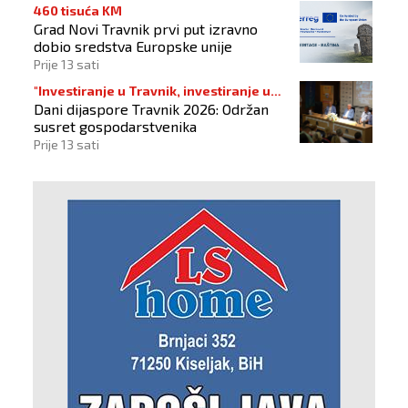
460 tisuća KM
Grad Novi Travnik prvi put izravno
dobio sredstva Europske unije
Prije 13 sati
"Investiranje u Travnik, investiranje u
Dani dijaspore Travnik 2026: Održan
budućnost"
susret gospodarstvenika
Prije 13 sati