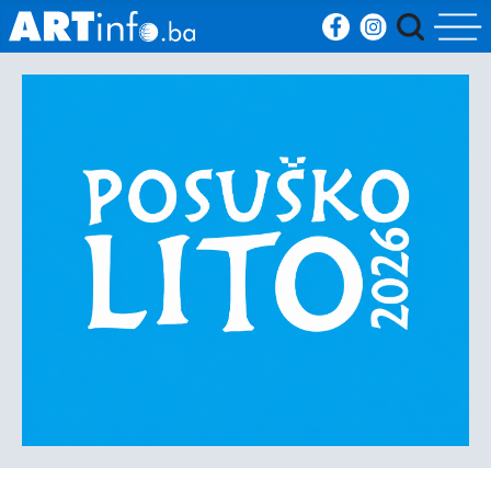
Početna
Vijesti
Sport
Kultura
Crna
kronika
Politika
Zanimljivosti