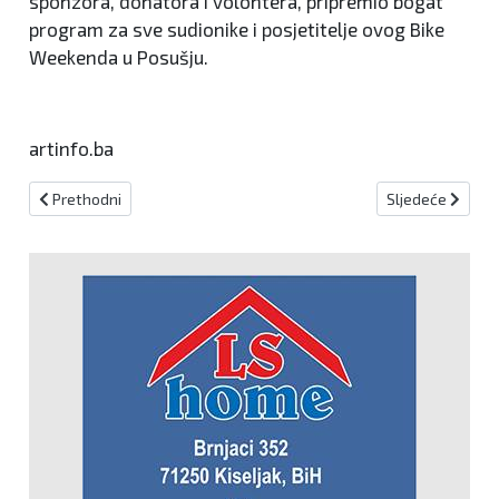
sponzora, donatora i volontera, pripremio bogat
program za sve sudionike i posjetitelje ovog Bike
Weekenda u Posušju.
artinfo.ba
Prethodni članak: Turnir u Podastinju se bliži kraju
Sljedeći članak:
Prethodni
Sljedeće