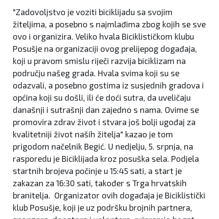
"Zadovoljstvo je voziti biciklijadu sa svojim
žiteljima, a posebno s najmlađima zbog kojih se sve
ovo i organizira. Veliko hvala Biciklističkom klubu
Posušje na organizaciji ovog prelijepog događaja,
koji u pravom smislu riječi razvija biciklizam na
području našeg grada. Hvala svima koji su se
odazvali, a posebno gostima iz susjednih gradova i
općina koji su došli, ili će doći sutra, da uveličaju
današnji i sutrašnji dan zajedno s nama. Ovime se
promovira zdrav život i stvara još bolji ugođaj za
kvalitetniji život naših žitelja" kazao je tom
prigodom načelnik Begić. U nedjelju, 5. srpnja, na
rasporedu je Biciklijada kroz posuška sela. Podjela
startnih brojeva počinje u 15:45 sati, a start je
zakazan za 16:30 sati, također s Trga hrvatskih
branitelja. Organizator ovih događaja je Biciklistički
klub Posušje, koji je uz podršku brojnih partnera,