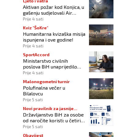
Ljeto i vatra
Aktivan požar kod Konjica, u
gašenju sudjelovali Air
Tractor i helikopter OS-a
Prije 4 sati
BiH
Kviz "ŠoKre"
Humanitarna kvizaška misija
ispunjena i ove godine!
Prije 4 sati
SportAccord
Ministarstvo civilnih
poslova BiH unaprijedilo
sustav registracije sportskih
Prije 4 sati
organizacija
Malonogometni turnir
Polufinalna večer u
Bilalovcu
Prije 5 sati
Novi pravilnik za jasnije
Državljanstvo BiH za osobe
procedure
od naročite koristi: u četiri
godine odobrena 43
Prije 5 sati
zahtjeva
Obavijest