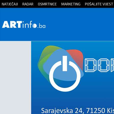
NATJEČAJI
RADAR
OSMRTNICE
MARKETING
POŠALJITE VIJEST
Početna
Vijesti
Sport
Kultura
Crna
kronika
Politika
Zanimljivosti