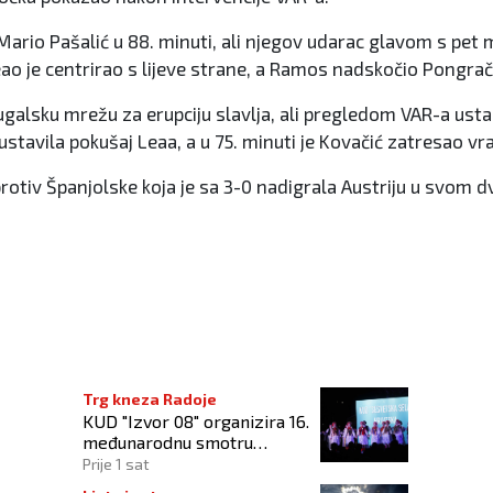
Mario Pašalić u 88. minuti, ali njegov udarac glavom s pet 
ao je centrirao s lijeve strane, a Ramos nadskočio Pongrači
lsku mrežu za erupciju slavlja, ali pregledom VAR-a ustano
ustavila pokušaj Leaa, a u 75. minuti je Kovačić zatresao vr
protiv Španjolske koja je sa 3-0 nadigrala Austriju u svom dv
R je uvijek protiv nas
Trg kneza Radoje
KUD "Izvor 08" organizira 16.
međunarodnu smotru
folklora "Kiseljak 2026"
Prije 1 sat