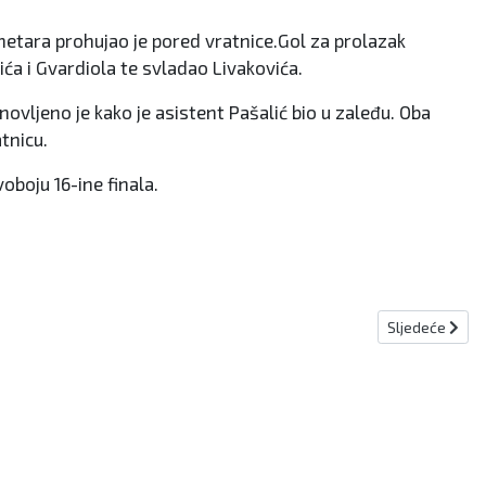
metara prohujao je pored vratnice.Gol za prolazak
ća i Gvardiola te svladao Livakovića.
vljeno je kako je asistent Pašalić bio u zaleđu. Oba
atnicu.
oboju 16-ine finala.
Sljedeći člana
Sljedeće