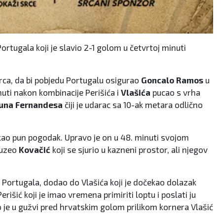
rtugala koji je slavio 2-1 golom u četvrtoj minuti
rca, da bi pobjedu Portugalu osigurao
Goncalo Ramos
u
inuti nakon kombinacije Perišića i
Vlašića
pucao s vrha
una Fernandesa
čiji je udarac sa 10-ak metara odlično
e kao pun pogodak. Upravo je on u 48. minuti svojom
 uzeo
Kovačić
koji se sjurio u kazneni prostor, ali njegov
i Portugala, dodao do Vlašića koji je dočekao dolazak
erišić koji je imao vremena primiriti loptu i poslati ju
 je u gužvi pred hrvatskim golom prilikom kornera Vlašić