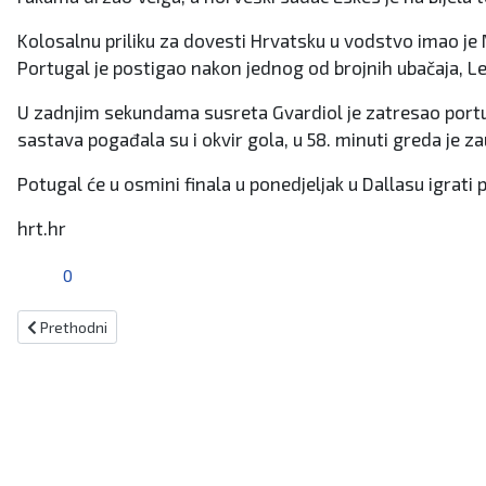
Kolosalnu priliku za dovesti Hrvatsku u vodstvo imao je 
Portugal je postigao nakon jednog od brojnih ubačaja, Le
U zadnjim sekundama susreta Gvardiol je zatresao portuga
sastava pogađala su i okvir gola, u 58. minuti greda je za
Potugal će u osmini finala u ponedjeljak u Dallasu igrati 
hrt.hr
0
Prethodni članak: Modrić: Nije bio jedanaesterac, nije bilo zaleđe, VA
Prethodni