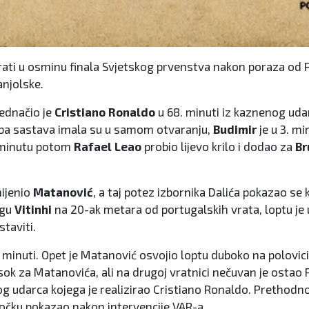
ati u osminu finala Svjetskog prvenstva nakon poraza od Po
panjolske.
jednačio je
Cristiano Ronaldo
u 68. minuti iz kaznenog uda
 oba sastava imala su u samom otvaranju,
Budimir
je u 3. m
 minutu potom
Rafael Leao
probio lijevo krilo i dodao za
Br
ijenio
Matanović
, a taj potez izbornika Dalića pokazao s
ogu
Vitinhi
na 20-ak metara od portugalskih vrata, loptu je
taviti.
. minuti. Opet je Matanović osvojio loptu duboko na polovic
visok za Matanovića, ali na drugoj vratnici nečuvan je ostao P
g udarca kojega je realizirao Cristiano Ronaldo. Prethodno
točku pokazao nakon intervencije VAR-a.