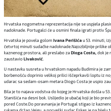
Hrvatska nogometna reprezentacija nije se uspjela plasir
nadoknade. Portugalci će u osmini finala igrati protiv Š
Hrvatska je povela golom
Ivana Perišića
u 53. minuti, iz
četvrtoj minuti sudačke nadoknade.Najozbiljnije prilike
kaznenog prostora, ali preslabo za
Dioga Costu,
dok je
zaustavio
Livaković
.
U nastavku susreta u hrvatskom napadu Budimira je zam
borbenošću doprinio velikoj prilici iščeprkavši loptu iz n
udarac sa sedam-osam metara Diogo Costa je uspio zaus
Bila je to najava vodstva do kojeg je Hrvatska došla u 53
Stanišića na desni bok. Uslijedio je ubačaj koji je bio pre
pored Coste.Do poravnanja je Portugal stigao iz kazneno
rukama držao Veigu, a norveški sudac Eskes je na bijelu 