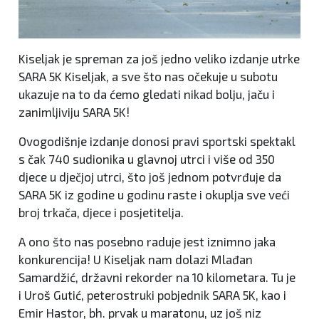
Kiseljak je spreman za još jedno veliko izdanje utrke
SARA 5K Kiseljak, a sve što nas očekuje u subotu
ukazuje na to da ćemo gledati nikad bolju, jaču i
zanimljiviju SARA 5K!
Ovogodišnje izdanje donosi pravi sportski spektakl
s čak 740 sudionika u glavnoj utrci i više od 350
djece u dječjoj utrci, što još jednom potvrđuje da
SARA 5K iz godine u godinu raste i okuplja sve veći
broj trkača, djece i posjetitelja.
A ono što nas posebno raduje jest iznimno jaka
konkurencija! U Kiseljak nam dolazi Mlađan
Samardžić, državni rekorder na 10 kilometara. Tu je
i Uroš Gutić, peterostruki pobjednik SARA 5K, kao i
Emir Hastor, bh. prvak u maratonu, uz još niz