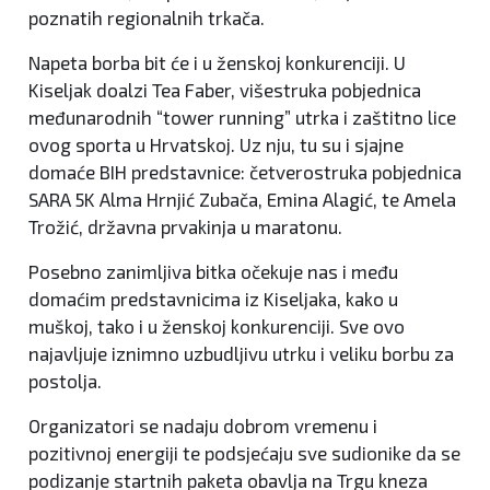
poznatih regionalnih trkača.
Napeta borba bit će i u ženskoj konkurenciji. U
Kiseljak doalzi Tea Faber, višestruka pobjednica
međunarodnih “tower running” utrka i zaštitno lice
ovog sporta u Hrvatskoj. Uz nju, tu su i sjajne
domaće BIH predstavnice: četverostruka pobjednica
SARA 5K Alma Hrnjić Zubača, Emina Alagić, te Amela
Trožić, državna prvakinja u maratonu.
Posebno zanimljiva bitka očekuje nas i među
domaćim predstavnicima iz Kiseljaka, kako u
muškoj, tako i u ženskoj konkurenciji. Sve ovo
najavljuje iznimno uzbudljivu utrku i veliku borbu za
postolja.
Organizatori se nadaju dobrom vremenu i
pozitivnoj energiji te podsjećaju sve sudionike da se
podizanje startnih paketa obavlja na Trgu kneza