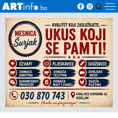
Početna
Vijesti
Sport
Kultura
Crna
kronika
Politika
Zanimljivosti