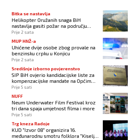
Bitka se nastavlja
Helikopter Oružanih snaga BiH
nastavlja gasiti požar na području
Konjica
Prije 2 sata
MUP HNŽ-a
Uhićene dvije osobe zbog provale na
benzinsku crpku u Konjicu
Prije 2 sata
Središnje izborno povjerenstvo
SIP BiH ovjerio kandidacijske liste za
kompenzacijske mandate na Općim
izborima 2026
Prije 5 sati
NUFF
Neum Underwater Film Festival kroz
tri dana spaja umjetnost filma i more
Prije 5 sati
Trg kneza Radoje
KUD "Izvor 08" organizira 16.
međunarodnu smotru folklora "Kiseljak