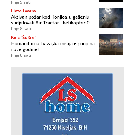
2026"
Prije 5 sati
Ljeto i vatra
Aktivan požar kod Konjica, u gašenju
sudjelovali Air Tractor i helikopter OS-
a BiH
Prije 8 sati
Kviz "ŠoKre"
Humanitarna kvizaška misija ispunjena
i ove godine!
Prije 8 sati