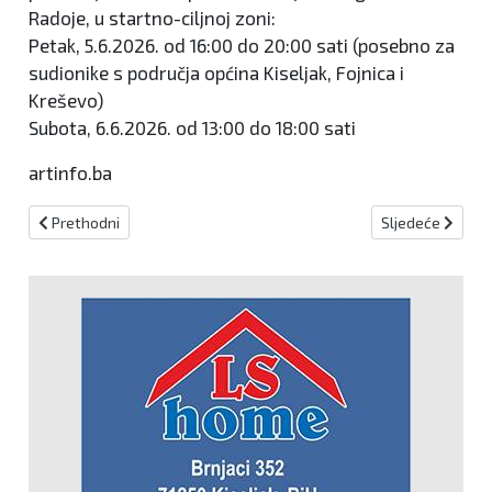
Radoje, u startno-ciljnoj zoni:
Petak, 5.6.2026. od 16:00 do 20:00 sati (posebno za
sudionike s područja općina Kiseljak, Fojnica i
Kreševo)
Subota, 6.6.2026. od 13:00 do 18:00 sati
artinfo.ba
Prethodni članak: Mario Cvitanović više nije šef FK Sarajevo
Sljedeći članak
Prethodni
Sljedeće