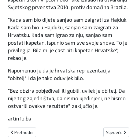
Svjetskog prvenstva 2014. protiv domaćina Brazila.
"Kada sam bio dijete sanjao sam zaigrati za Hajduk.
Kada sam bio u Hajduku, sanjao sam zaigrati za
Hrvatsku. Kada sam igrao za nju, sanjao sam
postati kapetan. Ispunio sam sve svoje snove. To je
privilegija. Bila mi je čast biti kapetan Hrvatske",
rekao je.
Napomenuo je da je hrvatska reprezentacija
"obitelj" i da je tako oduvijek bilo.
"Bez obzira pobjeđivali ili gubili, uvijek je obitelj. Da
nije tog zajedništva, da nismo ujedinjeni, ne bismo
ostvarili ovakve rezultate", zaključio je.
artinfo.ba
Prethodni članak: Moramo ozbiljno razgovarati u neiskrenom odno
Sljedeći članak: 
Prethodni
Sljedeće