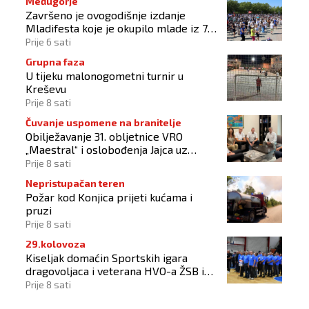
Međugorje
Završeno je ovogodišnje izdanje
Mladifesta koje je okupilo mlade iz 73
zemlje svijeta
Prije 6 sati
Grupna faza
U tijeku malonogometni turnir u
Kreševu
Prije 8 sati
Čuvanje uspomene na branitelje
Obilježavanje 31. obljetnice VRO
„Maestral“ i oslobođenja Jajca uz
pokroviteljstvo HNS-a BiH
Prije 8 sati
Nepristupačan teren
Požar kod Konjica prijeti kućama i
pruzi
Prije 8 sati
29.kolovoza
Kiseljak domaćin Sportskih igara
dragovoljaca i veterana HVO-a ŽSB i
Dana branitelja
Prije 8 sati