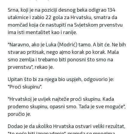
Srna, koji je na poziciji desnog beka odigrao 134
utakmice i zabio 22 gola za Hrvatsku, smatra da
momčad koja će nastupiti na Svjetskom prvenstvu
ima isti mentalitet kao i ranije.
"Naravno, ako je Luka (Modrić) tamo. A bit će. Ne bih
stvarao pritisak, nego ajmo korak po korak. Mala
smo zemlja i trebamo biti ponosni što smo na
prvenstvu", rekao je.
Upitan što bi za njega bio uspjeh, odgovorio je:
"Proći skupinu".
"Hrvatskoj je uvijek najteže proći skupinu. Kada
prođemo skupinu, opasni smo. Tada je sve moguće",
poručio je.
Dodao je da ukoliko Hrvatska ostvari veliki rezultat,
"to neće biti iznenađenje", premda se mnogima