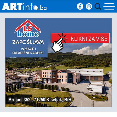
Početna
Vijesti
Sport
Kultura
Crna
kronika
Politika
Zanimljivosti