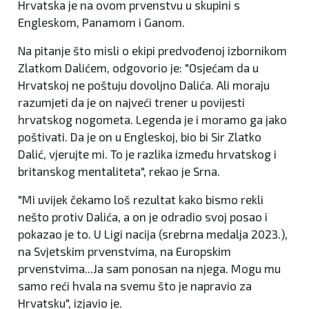
Hrvatska je na ovom prvenstvu u skupini s
Engleskom, Panamom i Ganom.
Na pitanje što misli o ekipi predvođenoj izbornikom
Zlatkom Dalićem, odgovorio je: "Osjećam da u
Hrvatskoj ne poštuju dovoljno Dalića. Ali moraju
razumjeti da je on najveći trener u povijesti
hrvatskog nogometa. Legenda je i moramo ga jako
poštivati. Da je on u Engleskoj, bio bi Sir Zlatko
Dalić, vjerujte mi. To je razlika između hrvatskog i
britanskog mentaliteta", rekao je Srna.
"Mi uvijek čekamo loš rezultat kako bismo rekli
nešto protiv Dalića, a on je odradio svoj posao i
pokazao je to. U Ligi nacija (srebrna medalja 2023.),
na Svjetskim prvenstvima, na Europskim
prvenstvima...Ja sam ponosan na njega. Mogu mu
samo reći hvala na svemu što je napravio za
Hrvatsku", izjavio je.