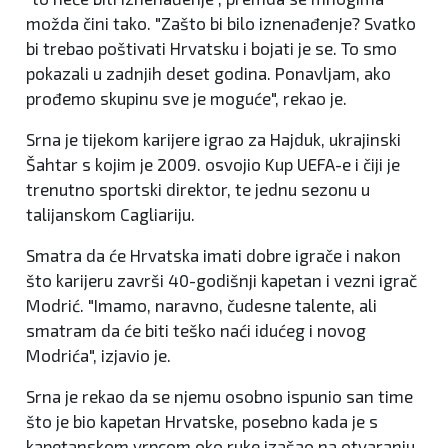
možda čini tako. "Zašto bi bilo iznenađenje? Svatko
bi trebao poštivati Hrvatsku i bojati je se. To smo
pokazali u zadnjih deset godina. Ponavljam, ako
prođemo skupinu sve je moguće", rekao je.
Srna je tijekom karijere igrao za Hajduk, ukrajinski
Šahtar s kojim je 2009. osvojio Kup UEFA-e i čiji je
trenutno sportski direktor, te jednu sezonu u
talijanskom Cagliariju.
Smatra da će Hrvatska imati dobre igrače i nakon
što karijeru završi 40-godišnji kapetan i vezni igrač
Modrić. "Imamo, naravno, čudesne talente, ali
smatram da će biti teško naći idućeg i novog
Modrića", izjavio je.
Srna je rekao da se njemu osobno ispunio san time
što je bio kapetan Hrvatske, posebno kada je s
kapetanskom vrpcom oko ruke izašao na otvaranju