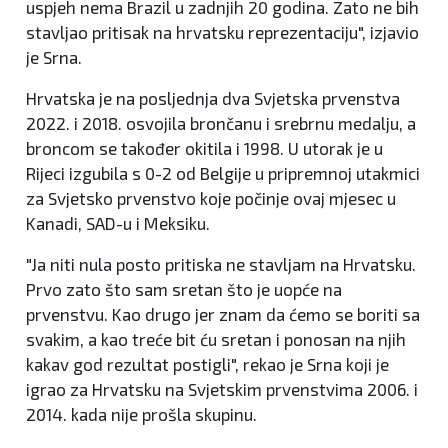
uspjeh nema Brazil u zadnjih 20 godina. Zato ne bih
stavljao pritisak na hrvatsku reprezentaciju", izjavio
je Srna.
Hrvatska je na posljednja dva Svjetska prvenstva
2022. i 2018. osvojila brončanu i srebrnu medalju, a
broncom se također okitila i 1998. U utorak je u
Rijeci izgubila s 0-2 od Belgije u pripremnoj utakmici
za Svjetsko prvenstvo koje počinje ovaj mjesec u
Kanadi, SAD-u i Meksiku.
"Ja niti nula posto pritiska ne stavljam na Hrvatsku.
Prvo zato što sam sretan što je uopće na
prvenstvu. Kao drugo jer znam da ćemo se boriti sa
svakim, a kao treće bit ću sretan i ponosan na njih
kakav god rezultat postigli", rekao je Srna koji je
igrao za Hrvatsku na Svjetskim prvenstvima 2006. i
2014. kada nije prošla skupinu.