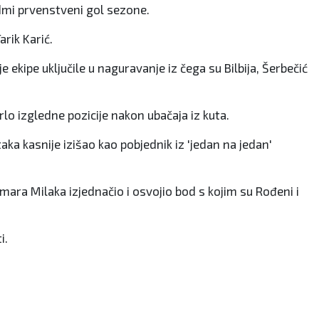
sedmi prvenstveni gol sezone.
arik Karić.
ekipe uključile u naguravanje iz čega su Bilbija, Šerbečić
vrlo izgledne pozicije nakon ubačaja iz kuta.
taka kasnije izišao kao pobjednik iz 'jedan na jedan'
 Amara Milaka izjednačio i osvojio bod s kojim su Rođeni i
i.