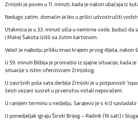
Zrinjski je poveo u 11. minuti, kada je nakon ubačaja iz 
Nedugo zatim, domaćin je bio u prilici udvostručiti vodstvo
Utakmica je u 33. minuti ušla u nemirne vode, budući da s
i Matej Šakota izišli sa žutim kartonom.
Velež je najbolju priliku imao krajem prvog dijela, nakon
U 59. minuti Bilbija je promašio iz sjajne situacije, kada 
situacije s istim ofenzivcem Zrinjskog.
U završnih pola sata derbija Zrinjski je u potpunosti 'ispu
šesti vezani susret u prvenstvu ostali neporaženi.
U ranijem terminu u nedjelju, Sarajevo je s 4:0 savladalo 
U ponedjeljak igraju Široki Brijeg – Radnik (16 sati) i Sloga