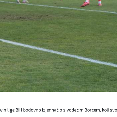
Wwin lige BiH bodovno izjednačio s vodećim Borcem, koji sv