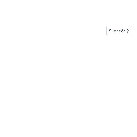
Sljedeći člana
Sljedeće