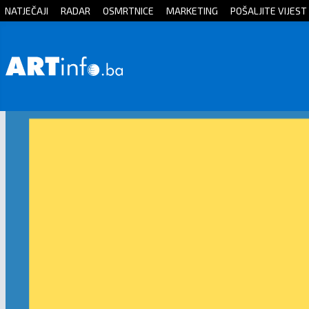
NATJEČAJI
RADAR
OSMRTNICE
MARKETING
POŠALJITE VIJEST
Početna
Vijesti
Sport
Kultura
Crna
kronika
Politika
Zanimljivosti