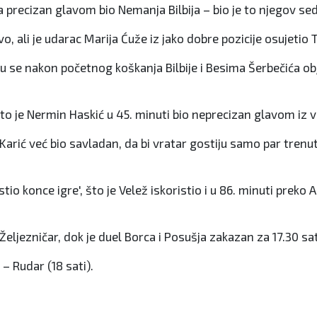
kuta precizan glavom bio Nemanja Bilbija – bio je to njegov 
, ali je udarac Marija Ćuže iz jako dobre pozicije osujetio T
u se nakon početnog koškanja Bilbije i Besima Šerbečića obje 
 što je Nermin Haskić u 45. minuti bio neprecizan glavom iz 
je Karić već bio savladan, da bi vratar gostiju samo par trenu
stio konce igre', što je Velež iskoristio i u 86. minuti preko
Željezničar, dok je duel Borca i Posušja zakazan za 17.30 sat
 – Rudar (18 sati).