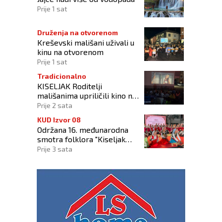
Prije 1 sat
Druženja na otvorenom
Kreševski mališani uživali u
kinu na otvorenom
Prije 1 sat
Tradicionalno
KISELJAK Roditelji
mališanima upriličili kino na
otvorenom
Prije 2 sata
KUD Izvor 08
Održana 16. međunarodna
smotra folklora "Kiseljak
2026"
Prije 3 sata