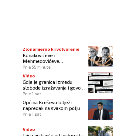
Win lige BiH
Zlonamjerno krivotvorenje
Konakovićeve i
Mehmedovićeve
manipulacije ne osporavaju
Prije 59 minute
zahtjeve Hrvata
Video
Gdje je granica između
slobode izražavanja i govora
mržnje?
Prije 1 sat
Općina Kreševo bilježi
napredak na svakom polju
Prije 1 sat
Video
Jajce nudi više od vodopada