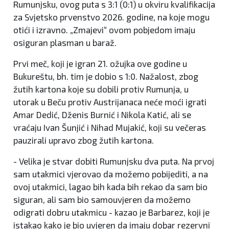
Rumunjsku, ovog puta s 3:1 (0:1) u okviru kvalifikacija
za Svjetsko prvenstvo 2026. godine, na koje mogu
otići i izravno. „Zmajevi“ ovom pobjedom imaju
osiguran plasman u baraž.
Prvi meč, koji je igran 21. ožujka ove godine u
Bukureštu, bh. tim je dobio s 1:0. Nažalost, zbog
žutih kartona koje su dobili protiv Rumunja, u
utorak u Beču protiv Austrijanaca neće moći igrati
Amar Dedić, Dženis Burnić i Nikola Katić, ali se
vraćaju Ivan Šunjić i Nihad Mujakić, koji su večeras
pauzirali upravo zbog žutih kartona.
- Velika je stvar dobiti Rumunjsku dva puta. Na prvoj
sam utakmici vjerovao da možemo pobijediti, a na
ovoj utakmici, lagao bih kada bih rekao da sam bio
siguran, ali sam bio samouvjeren da možemo
odigrati dobru utakmicu - kazao je Barbarez, koji je
istakao kako je bio uvjeren da imaju dobar rezervni