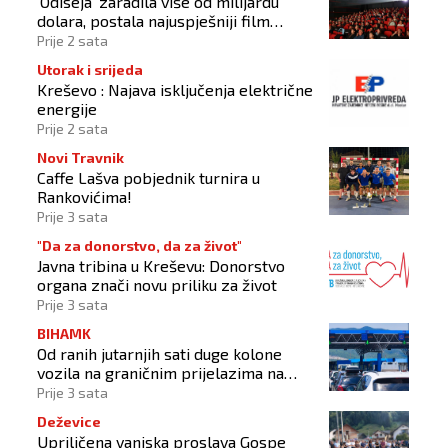
'Odiseja' zaradila više od milijardu
dolara, postala najuspješniji film
Christophera Nolana
Prije 2 sata
Utorak i srijeda
Kreševo : Najava isključenja električne
energije
Prije 2 sata
Novi Travnik
Caffe Lašva pobjednik turnira u
Rankovićima!
Prije 3 sata
"Da za donorstvo, da za život"
Javna tribina u Kreševu: Donorstvo
organa znači novu priliku za život
Prije 3 sata
BIHAMK
Od ranih jutarnjih sati duge kolone
vozila na graničnim prijelazima na
izlazu iz BiH
Prije 3 sata
Deževice
Upriličena vanjska proslava Gospe