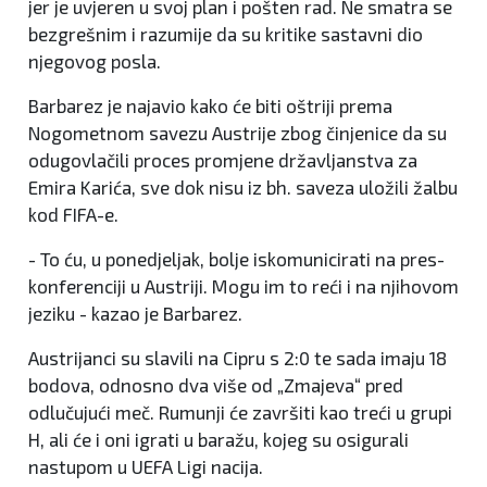
jer je uvjeren u svoj plan i pošten rad. Ne smatra se
bezgrešnim i razumije da su kritike sastavni dio
njegovog posla.
Barbarez je najavio kako će biti oštriji prema
Nogometnom savezu Austrije zbog činjenice da su
odugovlačili proces promjene državljanstva za
Emira Karića, sve dok nisu iz bh. saveza uložili žalbu
kod FIFA-e.
- To ću, u ponedjeljak, bolje iskomunicirati na pres-
konferenciji u Austriji. Mogu im to reći i na njihovom
jeziku - kazao je Barbarez.
Austrijanci su slavili na Cipru s 2:0 te sada imaju 18
bodova, odnosno dva više od „Zmajeva“ pred
odlučujući meč. Rumunji će završiti kao treći u grupi
H, ali će i oni igrati u baražu, kojeg su osigurali
nastupom u UEFA Ligi nacija.