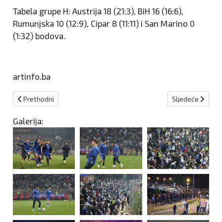
Tabela grupe H: Austrija 18 (21:3), BiH 16 (16:6),
Rumunjska 10 (12:9), Cipar 8 (11:11) i San Marino 0
(1:32) bodova.
artinfo.ba
Prethodni članak: Svi rezultati i strijelci 13. kola Druge lige FBiH -
Sljedeći članak:
Prethodni
Sljedeće
Galerija: