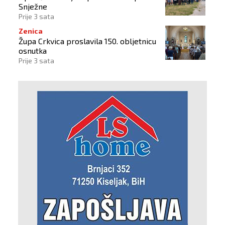
Snježne
Prije 3 sata
Zenica
Župa Crkvica proslavila 150. obljetnicu
osnutka
Prije 3 sata