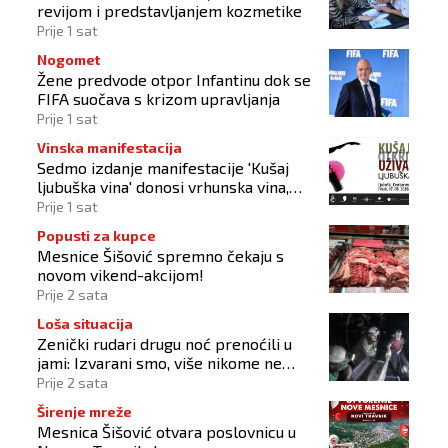
revijom i predstavljanjem kozmetike
Prije 1 sat
Nogomet
Žene predvode otpor Infantinu dok se
FIFA suočava s krizom upravljanja
Prije 1 sat
Vinska manifestacija
Sedmo izdanje manifestacije 'Kušaj
ljubuška vina' donosi vrhunska vina,
gastronomiju i glazbu
Prije 1 sat
Popusti za kupce
Mesnice Šišović spremno čekaju s
novom vikend-akcijom!
Prije 2 sata
Loša situacija
Zenički rudari drugu noć prenoćili u
jami: Izvarani smo, više nikome ne
vjerujemo
Prije 2 sata
Širenje mreže
Mesnica Šišović otvara poslovnicu u