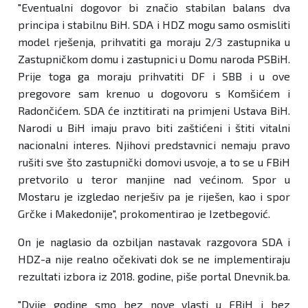
"Eventualni dogovor bi značio stabilan balans dva
principa i stabilnu BiH. SDA i HDZ mogu samo osmisliti
model rješenja, prihvatiti ga moraju 2/3 zastupnika u
Zastupničkom domu i zastupnici u Domu naroda PSBiH.
Prije toga ga moraju prihvatiti DF i SBB i u ove
pregovore sam krenuo u dogovoru s Komšićem i
Radončićem. SDA će inztitirati na primjeni Ustava BiH.
Narodi u BiH imaju pravo biti zaštićeni i štiti vitalni
nacionalni interes. Njihovi predstavnici nemaju pravo
rušiti sve što zastupnički domovi usvoje, a to se u FBiH
pretvorilo u teror manjine nad većinom. Spor u
Mostaru je izgledao nerješiv pa je riješen, kao i spor
Grčke i Makedonije", prokomentirao je Izetbegović.
On je naglasio da ozbiljan nastavak razgovora SDA i
HDZ-a nije realno očekivati dok se ne implementiraju
rezultati izbora iz 2018. godine, piše portal Dnevnik.ba.
"Dvije godine smo bez nove vlasti u FBiH i bez