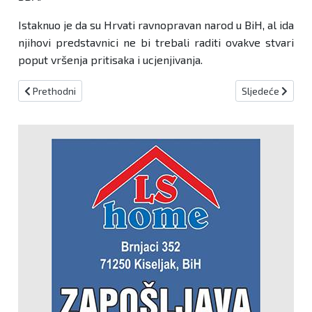
Istaknuo je da su Hrvati ravnopravan narod u BiH, al ida
njihovi predstavnici ne bi trebali raditi ovakve stvari
poput vršenja pritisaka i ucjenjivanja.
Prethodni članak: Panika i očaj u SDA: Dodikov posjet Zagrebu des
Sljedeći članak:
Prethodni
Sljedeće