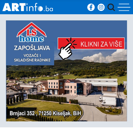
Početna
Vijesti
Sport
Kultura
Crna
kronika
Politika
Zanimljivosti