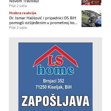
Novom Travniku!
Prije 2 sata
Hrabra reakcija
Dr. Ismar Halilović i pripadnici OS BiH
pomogli ozlijeđenim u prometnoj kod
Busovače!
Prije 2 sata