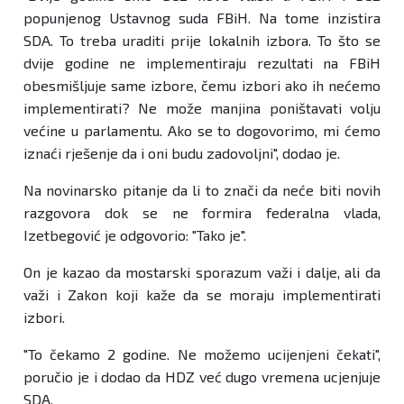
popunjenog Ustavnog suda FBiH. Na tome inzistira
SDA. To treba uraditi prije lokalnih izbora. To što se
dvije godine ne implementiraju rezultati na FBiH
obesmišljuje same izbore, čemu izbori ako ih nećemo
implementirati? Ne može manjina poništavati volju
većine u parlamentu. Ako se to dogovorimo, mi ćemo
iznaći rješenje da i oni budu zadovoljni", dodao je.
Na novinarsko pitanje da li to znači da neće biti novih
razgovora dok se ne formira federalna vlada,
Izetbegović je odgovorio: "Tako je".
On je kazao da mostarski sporazum važi i dalje, ali da
važi i Zakon koji kaže da se moraju implementirati
izbori.
"To čekamo 2 godine. Ne možemo ucijenjeni čekati",
poručio je i dodao da HDZ već dugo vremena ucjenjuje
SDA.