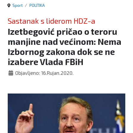
Sport
POLITIKA
Sastanak s liderom HDZ-a
Izetbegović pričao o teroru
manjine nad većinom: Nema
Izbornog zakona dok se ne
izabere Vlada FBiH
Objavljeno: 16.Rujan.2020.