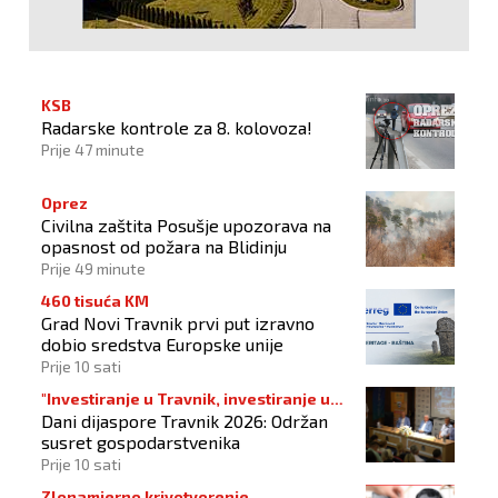
KSB
Radarske kontrole za 8. kolovoza!
Prije 47 minute
Oprez
Civilna zaštita Posušje upozorava na
opasnost od požara na Blidinju
Prije 49 minute
460 tisuća KM
Grad Novi Travnik prvi put izravno
dobio sredstva Europske unije
Prije 10 sati
"Investiranje u Travnik, investiranje u
Dani dijaspore Travnik 2026: Održan
budućnost"
susret gospodarstvenika
Prije 10 sati
Zlonamjerno krivotvorenje