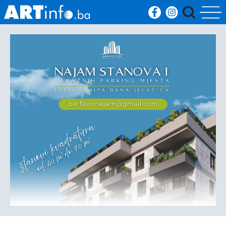
Početna
Vijesti
Sport
Kultura
Crna
kronika
Politika
Zanimljivosti