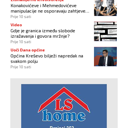
Konakovićeve i Mehmedovićeve
manipulacije ne osporavaju zahtjeve
Hrvata
Prije 10 sati
Video
Gdje je granica između slobode
izražavanja i govora mržnje?
Prije 10 sati
Uoči Dana općine
Općina Kreševo bilježi napredak na
svakom polju
Prije 10 sati