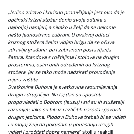
„Jedino zdravo i korisno promišljanje jest ovo da je
općinski krizni stožer donio svoje odluke u
najboljoj namjeri, a nikako u želji da se nekome
nešto jednostrano zabrani. U ovakvoj odluci
kriznog stožera želim vidjeti brigu da se očuva
zdravlje građana, pa i zabranom postavljanja
šatora, štandova s roštiljima i stolova na drugim
prostorima, osim onih određenih od kriznog
stožera, jer se tako može nadzirati provođenje
mjera zaštite.
Svetkovina Duhova je svetkovina razumijevanja
drugih i drugačijih. Na taj dan su apostoli
propovijedali o Dobrom (Isusu) i svi su ih slušatelji
razumjeli, iako su bili iz različitih naroda i govorili
drugim jezicima. Plodovi Duhova trebali bi se vidjeti
i u mojoj želji da pokušam u ponašanju drugih
vidjeti i pročitati dobre namjere
“ stoji u reakciji