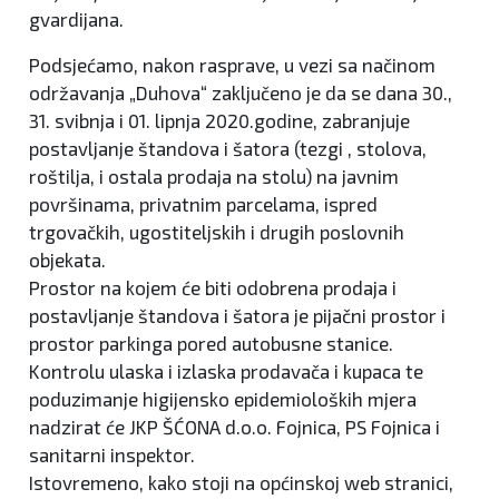
gvardijana.
Podsjećamo, nakon rasprave, u vezi sa načinom
održavanja „Duhova“ zaključeno je da se dana 30.,
31. svibnja i 01. lipnja 2020.godine, zabranjuje
postavljanje štandova i šatora (tezgi , stolova,
roštilja, i ostala prodaja na stolu) na javnim
površinama, privatnim parcelama, ispred
trgovačkih, ugostiteljskih i drugih poslovnih
objekata.
Prostor na kojem će biti odobrena prodaja i
postavljanje štandova i šatora je pijačni prostor i
prostor parkinga pored autobusne stanice.
Kontrolu ulaska i izlaska prodavača i kupaca te
poduzimanje higijensko epidemioloških mjera
nadzirat će JKP ŠĆONA d.o.o. Fojnica, PS Fojnica i
sanitarni inspektor.
Istovremeno, kako stoji na općinskoj web stranici,