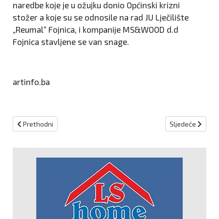
naredbe koje je u ožujku donio Općinski krizni
stožer a koje su se odnosile na rad JU Lječilište
„Reumal“ Fojnica, i kompanije MS&WOOD d.d
Fojnica stavljene se van snage.
artinfo.ba
Prethodni članak: U Federaciji Bosne i Hercegovine ukinuto stanje
Sljedeći članak: 
Prethodni
Sljedeće