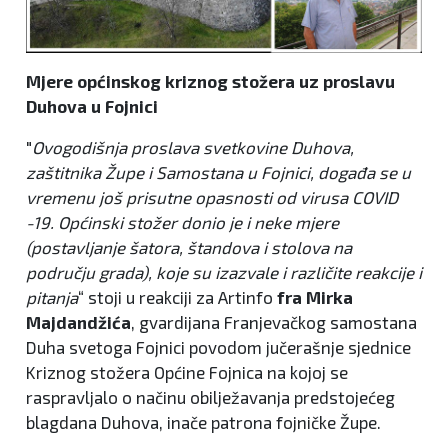
Mjere općinskog kriznog stožera uz proslavu
Duhova u Fojnici
"
Ovogodišnja proslava svetkovine Duhova,
zaštitnika Župe i Samostana u Fojnici, događa se u
vremenu još prisutne opasnosti od virusa COVID
-19. Općinski stožer donio je i neke mjere
(postavljanje šatora, štandova i stolova na
području grada), koje su izazvale i različite reakcije i
pitanja
“ stoji u reakciji za Artinfo
fra Mirka
Majdandžića
, gvardijana Franjevačkog samostana
Duha svetoga Fojnici povodom jučerašnje sjednice
Kriznog stožera Općine Fojnica na kojoj se
raspravljalo o načinu obilježavanja predstojećeg
blagdana Duhova, inače patrona fojničke Župe.