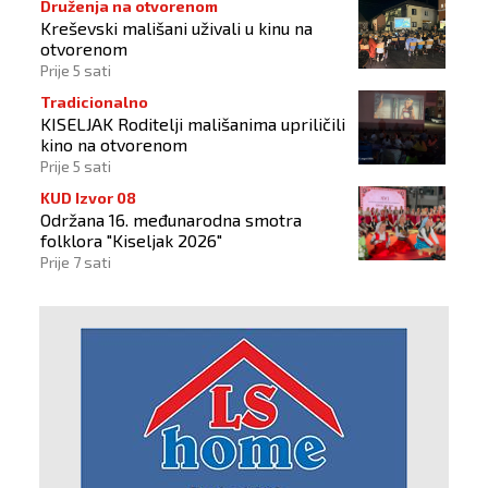
Druženja na otvorenom
Kreševski mališani uživali u kinu na
otvorenom
Prije 5 sati
Tradicionalno
KISELJAK Roditelji mališanima upriličili
kino na otvorenom
Prije 5 sati
KUD Izvor 08
Održana 16. međunarodna smotra
folklora "Kiseljak 2026"
Prije 7 sati