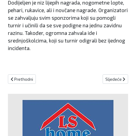
Dodijeljen je niz lijepih nagrada, nogometne lopte,
pehari, rukavice, ali i novčane nagrade. Organizatori
se zahvaljuju svim sponzorima koji su pomogli
turnir i učinili da se sve podigne na jednu zavidnu
razinu. Također, ogromna zahvala ide i
srednjoškolcima, koji su turnir odigrali bez ijednog
incidenta.
Prethodni članak: Vitežanin Josip Pandža novi trener Čelika
Sljedeći članak: 
Prethodni
Sljedeće