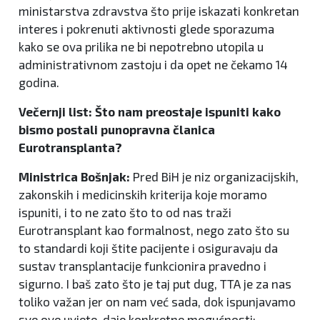
ministarstva zdravstva što prije iskazati konkretan
interes i pokrenuti aktivnosti glede sporazuma
kako se ova prilika ne bi nepotrebno utopila u
administrativnom zastoju i da opet ne čekamo 14
godina.
Večernji list: Što nam preostaje ispuniti kako
bismo postali punopravna članica
Eurotransplanta?
Ministrica Bošnjak:
Pred BiH je niz organizacijskih,
zakonskih i medicinskih kriterija koje moramo
ispuniti, i to ne zato što to od nas traži
Eurotransplant kao formalnost, nego zato što su
to standardi koji štite pacijente i osiguravaju da
sustav transplantacije funkcionira pravedno i
sigurno. I baš zato što je taj put dug, TTA je za nas
toliko važan jer on nam već sada, dok ispunjavamo
sve ove uvjete, daje konkretne mogućnosti: