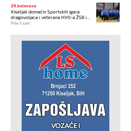
29.kolovoza
Kiseljak domaćin Sportskih igara
dragovoljaca i veterana HVO-a ŽSB i
Dana branitelja
Prije 5 sati