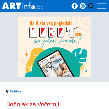
Početna
Vijesti
Sport
Kultura
Crna
kronika
Politika
Politika
Bošnjak za Večernji
Zanimljivosti