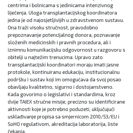
centrima i bolnicama s jedinicama intenzivnog
liječenja. Uloga transplantacijskog koordinatora
jedna je od najosjetljivijih u zdravstvenom sustavu.
Ona traži visoku stručnost, pravodobno
prepoznavanje potencijalnog donora, poznavanje
složenih medicinskih i pravnih procedura, ali i
iznimnu komunikacijsku odgovornost u razgovoru s
obitelji u najtežim trenucima. Upravo zato
transplantacijski koordinatori moraju imati jasne
protokole, kontinuiranu edukaciju, institucionalnu
podršku i sustav koji im omogućava da svoj posao
obavljaju kvalitetno, sigurno i dostojanstveno.
Kada govorimo o legislativi i standardima, kroz
dvije TAIEX stručne misije, precizno su identificirane
aktivnosti koje je potrebno poduzeti, uključujući
usklađivanje propisa sa smjernicom 2010/53/EU i
SoHO regulativom, akreditacija laboratorija, liste
čekanja.