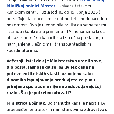
kliničkoj bolnici Mostar
i Univerzitetskom
kliničkom centru Tuzla (od 16. do 19. lipnja 2026.)
potvrđuje da proces ima kontinuitet i međunarodnu
pozornost. Ovo je ujedno bila prilika da se na terenu
razmotri konkretna primjena TTA mehanizma kroz
obilazak bolničkih kapaciteta i stručna predavanja
namijenjena liječnicima i transplantacijskim
koordinatorima.
Večernji list: I dok je Ministarstvo uradilo svoj
dio posla, jasno je da se još uvijek čeka na
poteze entitetskih vlasti, uz ocjenu kako
dinamika ispunjavanja preduvjeta za punu
primjenu sporazuma nije na zadovoljavajućoj
razini. Što je potrebno ubrzati?
Ministrica Bošnjak:
Od trenutka kada je nacrt TTA
proslijeđen entitetskim ministarstvima zdravstva u