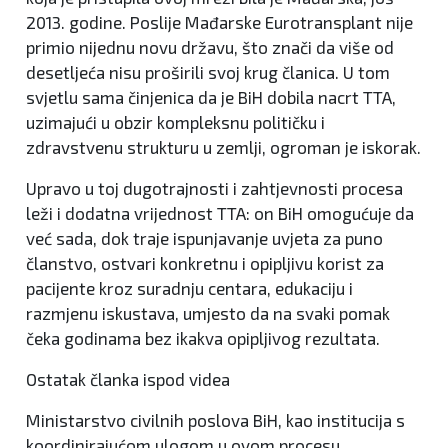
2013. godine. Poslije Mađarske Eurotransplant nije
primio nijednu novu državu, što znači da više od
desetljeća nisu proširili svoj krug članica. U tom
svjetlu sama činjenica da je BiH dobila nacrt TTA,
uzimajući u obzir kompleksnu političku i
zdravstvenu strukturu u zemlji, ogroman je iskorak.
Upravo u toj dugotrajnosti i zahtjevnosti procesa
leži i dodatna vrijednost TTA: on BiH omogućuje da
već sada, dok traje ispunjavanje uvjeta za puno
članstvo, ostvari konkretnu i opipljivu korist za
pacijente kroz suradnju centara, edukaciju i
razmjenu iskustava, umjesto da na svaki pomak
čeka godinama bez ikakva opipljivog rezultata.
Ostatak članka ispod videa
Ministarstvo civilnih poslova BiH, kao institucija s
koordinirajućom ulogom u ovom procesu,