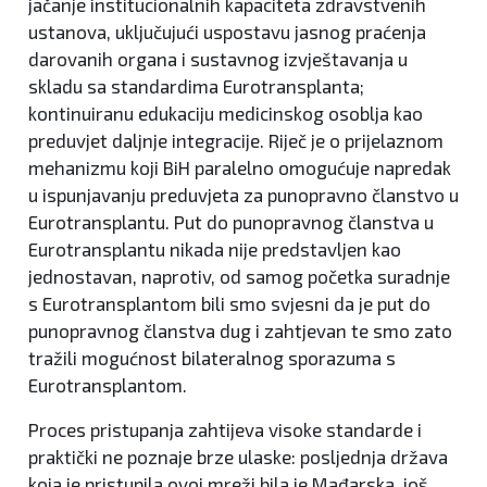
jačanje institucionalnih kapaciteta zdravstvenih
ustanova, uključujući uspostavu jasnog praćenja
darovanih organa i sustavnog izvještavanja u
skladu sa standardima Eurotransplanta;
kontinuiranu edukaciju medicinskog osoblja kao
preduvjet daljnje integracije. Riječ je o prijelaznom
mehanizmu koji BiH paralelno omogućuje napredak
u ispunjavanju preduvjeta za punopravno članstvo u
Eurotransplantu. Put do punopravnog članstva u
Eurotransplantu nikada nije predstavljen kao
jednostavan, naprotiv, od samog početka suradnje
s Eurotransplantom bili smo svjesni da je put do
punopravnog članstva dug i zahtjevan te smo zato
tražili mogućnost bilateralnog sporazuma s
Eurotransplantom.
Proces pristupanja zahtijeva visoke standarde i
praktički ne poznaje brze ulaske: posljednja država
koja je pristupila ovoj mreži bila je Mađarska, još