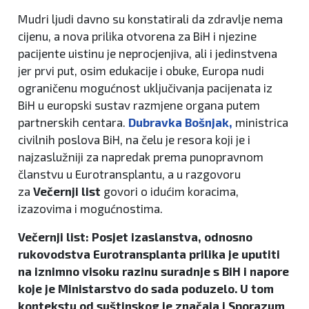
Mudri ljudi davno su konstatirali da zdravlje nema
cijenu, a nova prilika otvorena za BiH i njezine
pacijente uistinu je neprocjenjiva, ali i jedinstvena
jer prvi put, osim edukacije i obuke, Europa nudi
ograničenu mogućnost uključivanja pacijenata iz
BiH u europski sustav razmjene organa putem
partnerskih centara.
Dubravka Bošnjak,
ministrica
civilnih poslova BiH, na čelu je resora koji je i
najzaslužniji za napredak prema punopravnom
članstvu u Eurotransplantu, a u razgovoru
za
Večernji list
govori o idućim koracima,
izazovima i mogućnostima.
Večernji list: Posjet izaslanstva, odnosno
rukovodstva Eurotransplanta prilika je uputiti
na iznimno visoku razinu suradnje s BiH i napore
koje je Ministarstvo do sada poduzelo. U tom
kontekstu od suštinskog je značaja i Sporazum