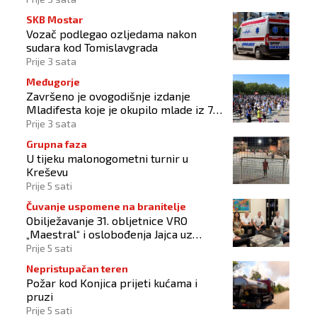
SKB Mostar
Vozač podlegao ozljedama nakon
sudara kod Tomislavgrada
Prije 3 sata
Međugorje
Završeno je ovogodišnje izdanje
Mladifesta koje je okupilo mlade iz 73
zemlje svijeta
Prije 3 sata
Grupna faza
U tijeku malonogometni turnir u
Kreševu
Prije 5 sati
Čuvanje uspomene na branitelje
Obilježavanje 31. obljetnice VRO
„Maestral“ i oslobođenja Jajca uz
pokroviteljstvo HNS-a BiH
Prije 5 sati
Nepristupačan teren
Požar kod Konjica prijeti kućama i
pruzi
Prije 5 sati