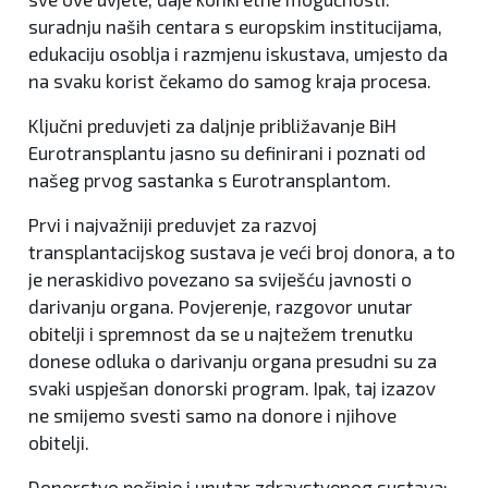
suradnju naših centara s europskim institucijama,
edukaciju osoblja i razmjenu iskustava, umjesto da
na svaku korist čekamo do samog kraja procesa.
Ključni preduvjeti za daljnje približavanje BiH
Eurotransplantu jasno su definirani i poznati od
našeg prvog sastanka s Eurotransplantom.
Prvi i najvažniji preduvjet za razvoj
transplantacijskog sustava je veći broj donora, a to
je neraskidivo povezano sa sviješću javnosti o
darivanju organa. Povjerenje, razgovor unutar
obitelji i spremnost da se u najtežem trenutku
donese odluka o darivanju organa presudni su za
svaki uspješan donorski program. Ipak, taj izazov
ne smijemo svesti samo na donore i njihove
obitelji.
Donorstvo počinje i unutar zdravstvenog sustava: