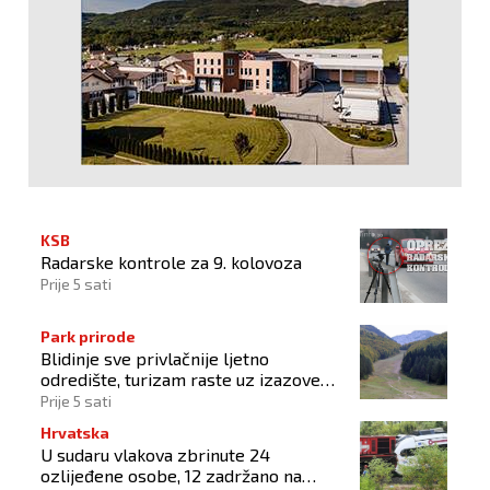
KSB
Radarske kontrole za 9. kolovoza
Prije 5 sati
Park prirode
Blidinje sve privlačnije ljetno
odredište, turizam raste uz izazove
očuvanja prirode
Prije 5 sati
Hrvatska
U sudaru vlakova zbrinute 24
ozlijeđene osobe, 12 zadržano na