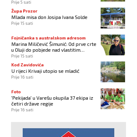
liječenju
Prije 5 sati
Župa Prozor
Mlada misa don Josipa Ivana Solde
Prije 15 sati
Fojničanka s australskom adresom
Marina Miličević Šimunić: Od prve crte
u Oluji do pobjede nad vlastitim
„olujama“
Prije 15 sati
Kod Zavidovića
U rijeci Krivaji utopio se mladić
Prije 16 sati
Foto
'Pekijada' u Varešu okupila 37 ekipa iz
četiri države regije
Prije 16 sati