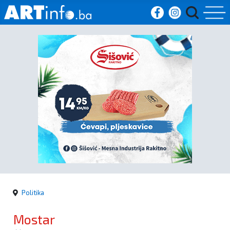
Početna
Vijesti
Sport
Kultura
Crna
kronika
Politika
Politika
Mostar
Zanimljivosti