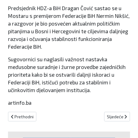
Predsjednik HDZ-a BiH Dragan Čović sastao se u
Mostaru s premijerom Federacije BiH Nermin Nikšić,
a razgovor je bio posvećen aktualnim političkim
pitanjima u Bosni i Hercegovini te ciljevima daljnjeg
razvoja i očuvanja stabilnosti funkcioniranja
Federacije BiH.
Sugovornici su naglasili važnost nastavka
međusobne suradnje i žurne provedbe zajedničkih
prioriteta kako bi se ostvarili daljnji iskoraci u
Federaciji BiH, ističući potrebu za stabilnim i
učinkovitim djelovanjem institucija.
artinfo.ba
Prethodni članak: Krešić za RTV HB: Novi visoki predstavnik bit će
Sljedeći članak:
Prethodni
Sljedeće