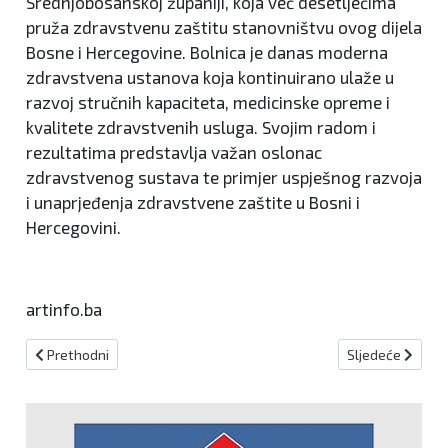
Srednjobosanskoj županiji, koja već desetljećima
pruža zdravstvenu zaštitu stanovništvu ovog dijela
Bosne i Hercegovine. Bolnica je danas moderna
zdravstvena ustanova koja kontinuirano ulaže u
razvoj stručnih kapaciteta, medicinske opreme i
kvalitete zdravstvenih usluga. Svojim radom i
rezultatima predstavlja važan oslonac
zdravstvenog sustava te primjer uspješnog razvoja
i unaprjeđenja zdravstvene zaštite u Bosni i
Hercegovini.
artinfo.ba
Prethodni članak: NOVI TRAVNIK Mladi ljudi uz potporu Grada pokr
Sljedeći članak:
Prethodni
Sljedeće