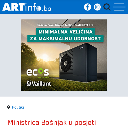
Početna
Vijesti
Sport
Kultura
Crna
kronika
Politika
Politika
Ministrica Bošnjak u posjeti
Zanimljivosti