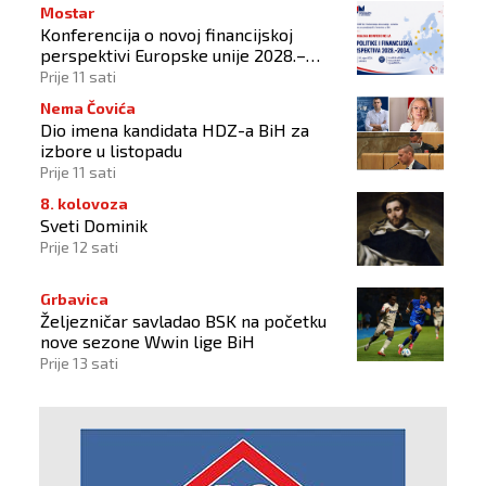
Mostar
Konferencija o novoj financijskoj
perspektivi Europske unije 2028.–
2034.
Prije 11 sati
Nema Čovića
Dio imena kandidata HDZ-a BiH za
izbore u listopadu
Prije 11 sati
8. kolovoza
Sveti Dominik
Prije 12 sati
Grbavica
Željezničar savladao BSK na početku
nove sezone Wwin lige BiH
Prije 13 sati