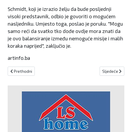
Schmidt, koji je izrazio želju da bude posljednji
visoki predstavnik, odbio je govoriti o mogućem
nasljedniku. Umjesto toga, poslao je poruku. "Mogu
samo reći da svatko tko dođe ovdje mora znati da
je ovo balansiranje između nemoguće misije i malih
koraka naprijed", zaključio je.
artinfo.ba
Prethodni članak: Šef Carinske ispostave Gradiška otkrio koliko je
Sljedeći članak:
Prethodni
Sljedeće