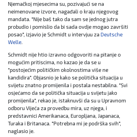
Njemačkoj mjesecima su, pozivajući se na
neimenovane izvore, nagađali o kraju njegovog
mandata. "Nije baš tako da sam se jednog jutra
probudio i pomislio da bi sada ovdje mogao završiti
posao", izjavio je Schmidt u intervjuu za
Deutsche
Welle
.
Schmidt nije htio izravno odgovoriti na pitanje o
mogućim pritiscima, no kazao je da se u
"postojećim političkim okolnostima više ne
kandidira". Objasnio je kako se politička situacija u
svijetu znatno promijenila i postala nestabilna. "Svi
osjećamo da se politička situacija u svijetu jako
promijenila", rekao je, istaknuvši da su u Upravnom
odboru Vijeća za provedbu mira, uz njega, i
predstavnici Amerikanaca, Europljana, Japanaca,
Turaka i Britanaca. "Potrebna mi je podrška svih",
naglasio je.