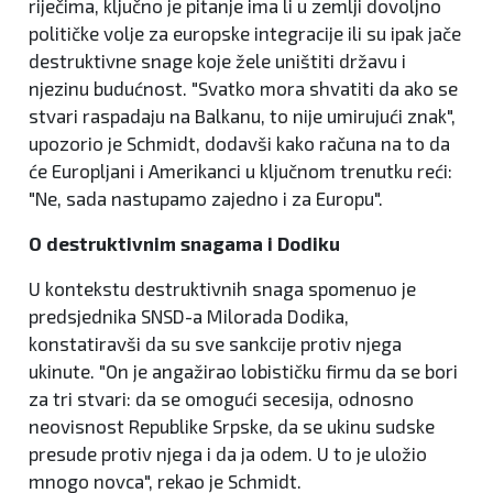
riječima, ključno je pitanje ima li u zemlji dovoljno
političke volje za europske integracije ili su ipak jače
destruktivne snage koje žele uništiti državu i
njezinu budućnost. "Svatko mora shvatiti da ako se
stvari raspadaju na Balkanu, to nije umirujući znak",
upozorio je Schmidt, dodavši kako računa na to da
će Europljani i Amerikanci u ključnom trenutku reći:
"Ne, sada nastupamo zajedno i za Europu".
O destruktivnim snagama i Dodiku
U kontekstu destruktivnih snaga spomenuo je
predsjednika SNSD-a Milorada Dodika,
konstatiravši da su sve sankcije protiv njega
ukinute. "On je angažirao lobističku firmu da se bori
za tri stvari: da se omogući secesija, odnosno
neovisnost Republike Srpske, da se ukinu sudske
presude protiv njega i da ja odem. U to je uložio
mnogo novca", rekao je Schmidt.