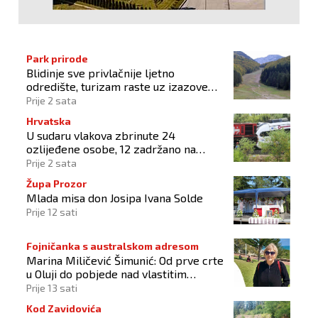
Park prirode
Blidinje sve privlačnije ljetno
odredište, turizam raste uz izazove
očuvanja prirode
Prije 2 sata
Hrvatska
U sudaru vlakova zbrinute 24
ozlijeđene osobe, 12 zadržano na
liječenju
Prije 2 sata
Župa Prozor
Mlada misa don Josipa Ivana Solde
Prije 12 sati
Fojničanka s australskom adresom
Marina Miličević Šimunić: Od prve crte
u Oluji do pobjede nad vlastitim
„olujama“
Prije 13 sati
Kod Zavidovića