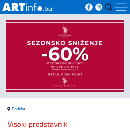
Početna
Vijesti
Sport
Kultura
Crna
kronika
Politika
Politika
Visoki predstavnik
Zanimljivosti