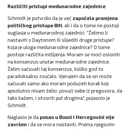
Različiti pristupi međunarodne zajednice
Schmidt je potvrdio da je već
započela promjena
političkog pristupa BiH
, ali i da o tome ne postoji
suglasje u međunarodnoj zajednici. "Želimo li
nastaviti s Daytonom ili slijediti druge pristupe?
Koja je uloga međunarodne zajednice? O tome
postoje različita mišljenja. Moram se moći osloniti
na konsenzus unutar međunarodne zajednice.
Želim sačuvati taj konsenzus, koliko god to
paradoksalno zvučalo. Vjerujem da se on može
sačuvati samo ako moram poduzeti korak koji
apsolutno nisam želio: povući sebe iz pregovora, da
tako kažem, i otvoriti put drugima", pojasnio je
Schmidt.
Naglasio je da
posao u Bosni i Hercegovini nije
završen
i da se mora nastaviti. Prema njegovim