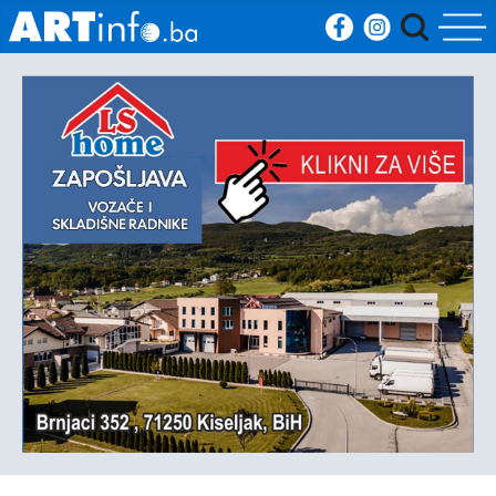
Početna
Vijesti
Sport
Kultura
Crna
kronika
Politika
Zanimljivosti