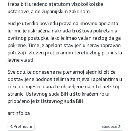
treba biti uređeno statutom visokoškolske
ustanove, a ne županijskim zakonom.
Sud je utvrdio povredu prava na imovinu apelanta
jer mu je uskraćena naknada troškova pokretanja
ovršnog postupka, iako je imao valjan razlog da ga
pokrene. Time je apelant stavljen u neravnopravan
položaj i izložen pretjeranom teretu zbog propusta
javne vlasti.
Sve odluke donesene na plenarnoj sjednici bit će
dostavljene podnositeljima zahtjeva i apelantima u
roku od mjesec dana te objavljene na internetskoj
stranici Ustavnog suda BiH u što kraćem roku,
priopćeno je iz Ustavnog suda BiH.
artinfo.ba
Prethodni članak: Autocesta koja povezuje Srbiju i BiH u završnoj f
Sljedeći članak:
Prethodni
Sljedeće