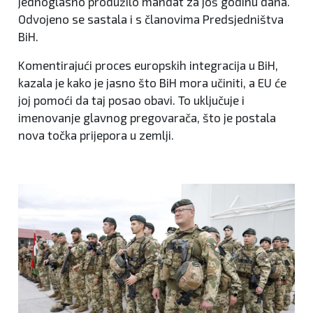
jednoglasno produžilo mandat za još godinu dana.
Odvojeno se sastala i s članovima Predsjedništva
BiH.
Komentirajući proces europskih integracija u BiH,
kazala je kako je jasno što BiH mora učiniti, a EU će
joj pomoći da taj posao obavi. To uključuje i
imenovanje glavnog pregovarača, što je postala
nova točka prijepora u zemlji.