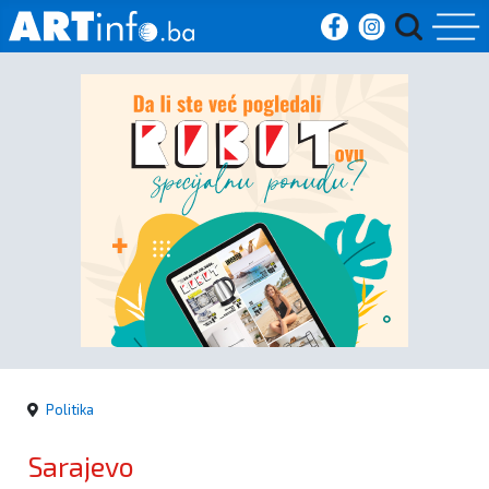
Početna
Vijesti
Sport
Kultura
Crna
kronika
Politika
Politika
Sarajevo
Zanimljivosti