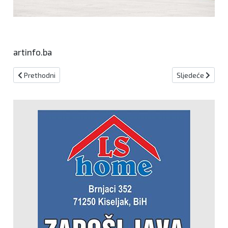
artinfo.ba
Prethodni članak: Sjednica Doma naroda PS BiH prekinuta zbog 
Sljedeći članak:
Prethodni
Sljedeće