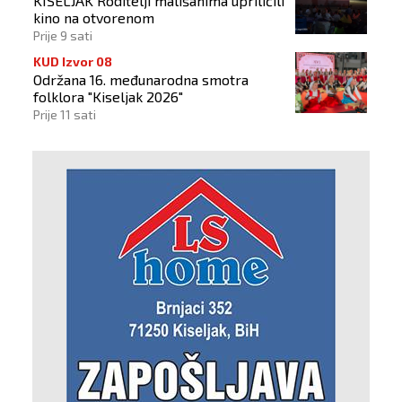
KISELJAK Roditelji mališanima upriličili
kino na otvorenom
Prije 9 sati
KUD Izvor 08
Održana 16. međunarodna smotra
folklora "Kiseljak 2026"
Prije 11 sati