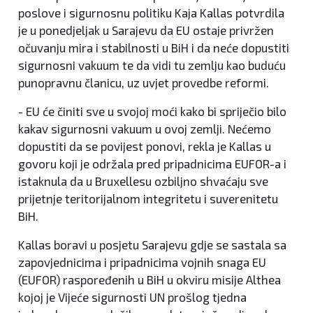
poslove i sigurnosnu politiku Kaja Kallas potvrdila
je u ponedjeljak u Sarajevu da EU ostaje privržen
očuvanju mira i stabilnosti u BiH i da neće dopustiti
sigurnosni vakuum te da vidi tu zemlju kao buduću
punopravnu članicu, uz uvjet provedbe reformi.
- EU će činiti sve u svojoj moći kako bi spriječio bilo
kakav sigurnosni vakuum u ovoj zemlji. Nećemo
dopustiti da se povijest ponovi, rekla je Kallas u
govoru koji je održala pred pripadnicima EUFOR-a i
istaknula da u Bruxellesu ozbiljno shvaćaju sve
prijetnje teritorijalnom integritetu i suverenitetu
BiH.
Kallas boravi u posjetu Sarajevu gdje se sastala sa
zapovjednicima i pripadnicima vojnih snaga EU
(EUFOR) raspoređenih u BiH u okviru misije Althea
kojoj je Vijeće sigurnosti UN prošlog tjedna